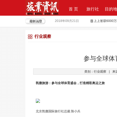
首 页
旅行社
目的
2018年09月21日
上上签获6000
2018年08月15日
全球摄影旅行“
行业观察
2018年04月28日
重磅|云地接全
2018年04月26日
超级分销 开启
2018年04月25日
荣耀时刻，傲世启
参与全球体
2017年09月29日
Produktvermar
类别：行业观察
|
来
2016年05月12日
旅行社大佬对“营
凯撒旅游：参与全球体育盛会，打造精彩奥运之旅
北京凯撒国际旅行社总裁 陈小兵