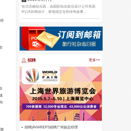
哈尔滨融创乐园，由国际知名娱乐设计公司美国
RVJA担纲设计，将地域文化和传奇故事...
财
已经
在
招聘
更多>>
企
成
同
招聘|AVIAREPS招聘广州副总经理
运旅