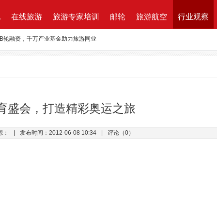
地
在线旅游
旅游专家培训
邮轮
旅游航空
行业观察
万B轮融资，千万产业基金助力旅游同业
路图”宣布获得千万元融资
资收购蘑菇旅行 打造加强版全球目的地资源一站式直采平台
新的航程
航| 华远国旅“济南定期航班直飞巴黎”产品发布会闪耀泉城
育盛会，打造精彩奥运之旅
ktung Leistungsbeschreibung 招标说明
源：
|
发布时间：2012-06-08 10:34
|
评论（0）
改增”说了些什么？