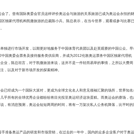
奥运会了。曾有国际奥委会官员这样评价奥运会与旅游的关系旅游已成为奥运会永恒的
中国区独家代理机构凯撒旅游的总裁陈小兵。陈总表示，在当今世界，观看或参与比赛
介。
务类别单独进行市场开发，以期更好地服务于中国体育代表团以及赴英观赛的中国公众。早
2012中国奥委会票务及接待服务类供应商，并成为2012伦敦奥运票务中国区独家代理机
的企业，陈总坦言，对于凯撒旅游来说，这并不是一件轻而易举的事情，之所以大费周
关注，以及对于新市场开发的探索精神。
运会已经成为一个国际大派对，更成为全球文化名人和意见领袖汇聚的场所，世界知名
，几乎所有的全球优秀企业都纷纷将目光投至奥运经济这块蛋糕。而奥运会的赛场，也
来说，有消息预测，奥运会短短两周的时间，将有一万架次私人公务机降落，比平时的
就着手准备奥运产品的研发和市场营销，在过去的一年中，国内的众多企业客户对于奥