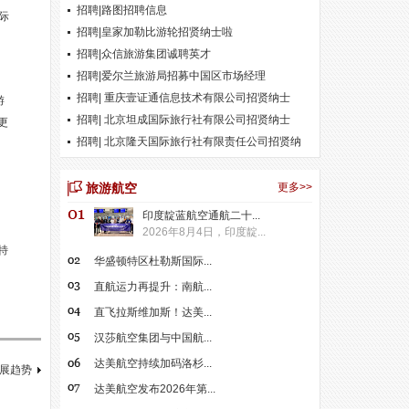
招聘|路图招聘信息
际
招聘|皇家加勒比游轮招贤纳士啦
招聘|众信旅游集团诚聘英才
招聘|爱尔兰旅游局招募中国区市场经理
招聘| 重庆壹证通信息技术有限公司招贤纳士
游
招聘| 北京坦成国际旅行社有限公司招贤纳士
更
招聘| 北京隆天国际旅行社有限责任公司招贤纳
士
旅游航空
更多>>
印度靛蓝航空通航二十...
2026年8月4日，印度靛...
特
华盛顿特区杜勒斯国际...
直航运力再提升：南航...
直飞拉斯维加斯！达美...
汉莎航空集团与中国航...
达美航空持续加码洛杉...
展趋势
达美航空发布2026年第...