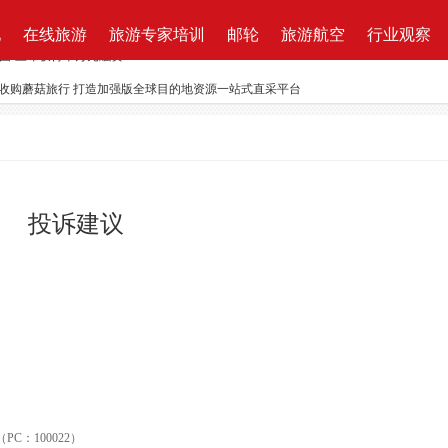
地
在线旅游
旅游专家培训
邮轮
旅游航空
行业观察
资收购蘑菇旅行 打造加强版全球目的地资源一站式直采平台
新的航程
航| 华远国旅“济南定期航班直飞巴黎”产品发布会闪耀泉城
ktung Leistungsbeschreibung 招标说明
改增”说了些什么？
投诉建议
万B轮融资，千万产业基金助力旅游同业
路图”宣布获得千万元融资
C：100022）