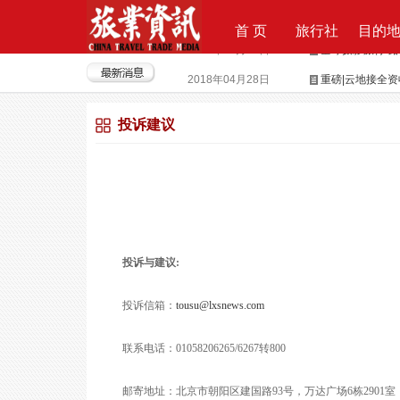
首 页
旅行社
目的
2018年04月28日
重磅|云地接全
2018年04月26日
超级分销 开启
投诉建议
2018年04月25日
荣耀时刻，傲世启
2017年09月29日
Produktvermar
2016年05月12日
旅行社大佬对“营
2018年09月21日
上上签获6000
2018年08月15日
全球摄影旅行“
投诉与建议:
投诉信箱：
tousu@lxsnews.com
联系电话：01058206265/6267转800
邮寄地址：
北京市朝阳区建国路93号，万达广场6栋2901室（P