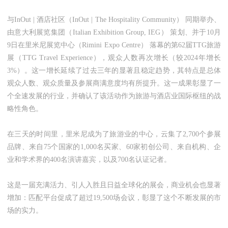
与InOut | 酒店社区（InOut | The Hospitality Community） 同期举办、
由意大利展览集团（Italian Exhibition Group, IEG） 策划、并于10月
9日在里米尼展览中心（Rimini Expo Centre） 落幕的第62届TTG旅游
展（TTG Travel Experience），观众人数再次增长（较2024年增长
3%）。这一增长延续了过去三年的显著且稳定趋势，其特点是总体
观众人数、观众质量及参展商满意度均有所提升。这一成果彰显了一
个全速发展的行业，并确认了该活动作为旅游与酒店业国际枢纽的战
略性角色。
在三天的时间里，里米尼成为了旅游业的中心，云集了2,700个参展
品牌、来自75个国家的1,000名买家、60家初创公司、来自机构、企
业和学术界的400名演讲嘉宾，以及700名认证记者。
这是一届充满活力、引人入胜且日益全球化的展会，商业机会也显著
增加：匹配平台促成了超过19,500场会议，彰显了这个不断发展的市
场的实力。