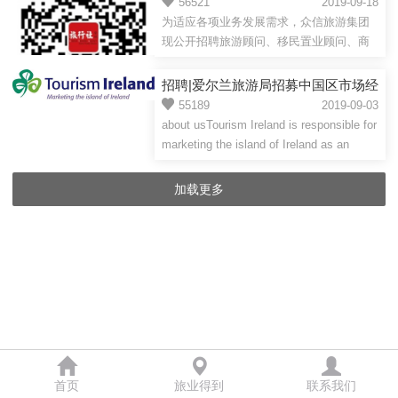
56521
2019-09-18
为适应各项业务发展需求，众信旅游集团
现公开招聘旅游顾问、移民置业顾问、商
务会奖高级客户经理、商务会奖定制客户
经理、标准化支持部管理...
招聘|爱尔兰旅游局招募中国区市场经
理
55189
2019-09-03
about usTourism Ireland is responsible for
marketing the island of Ireland as an
overseas holiday destination.We d...
加载更多
首页
旅业得到
联系我们