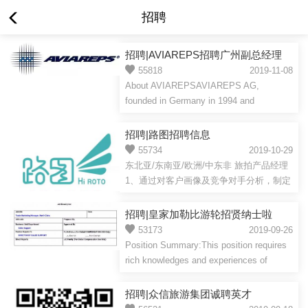
招聘
招聘|AVIAREPS招聘广州副总经理
55818
2019-11-08
About AVIAREPSAVIAREPS AG,
founded in Germany in 1994 and
headquartered in Munich, is the
world#39;s leading trav...
招聘|路图招聘信息
55734
2019-10-29
东北亚/东南亚/欧洲/中东非 旅拍产品经理
1、通过对客户画像及竞争对手分析，制定
以旅拍为核心的产品体系、定价、卖点
等。2、与摄影部门配...
招聘|皇家加勒比游轮招贤纳士啦
53173
2019-09-26
Position Summary:This position requires
rich knowledges and experiences of
overall travel industry environment of
No...
招聘|众信旅游集团诚聘英才