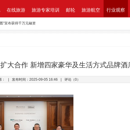
地
在线旅游
旅游专家培训
邮轮
旅游航空
行业观察
路图”宣布获得千万元融资
资收购蘑菇旅行 打造加强版全球目的地资源一站式直采平台
新的航程
航| 华远国旅“济南定期航班直飞巴黎”产品发布会闪耀泉城
ktung Leistungsbeschreibung 招标说明
扩大合作 新增四家豪华及生活方式品牌酒
改增”说了些什么？
源：
|
发布时间：2025-09-05 16:46
|
评论（0）
万B轮融资，千万产业基金助力旅游同业