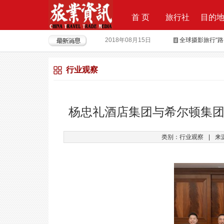
首 页
旅行社
目的
2018年08月15日
全球摄影旅行“
2018年04月28日
重磅|云地接全
行业观察
2018年04月26日
超级分销 开启
2018年04月25日
荣耀时刻，傲世启
2017年09月29日
Produktvermar
杨忠礼酒店集团与希尔顿集团
2016年05月12日
旅行社大佬对“营
类别：行业观察
|
来
2018年09月21日
上上签获6000