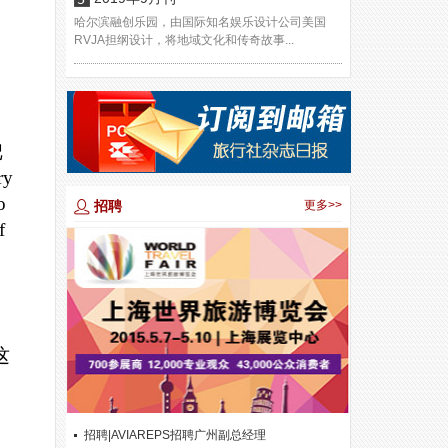
哈尔滨融创乐园，由国际知名娱乐设计公司美国
RVJA担纲设计，将地域文化和传奇故事...
把
y
o
招聘
更多>>
f
这
招聘|AVIAREPS招聘广州副总经理