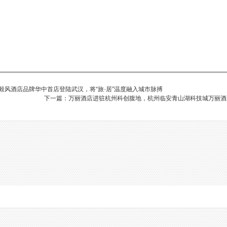
城 毅风酒店品牌华中首店登陆武汉，将“旅·居”温度融入城市脉搏
下一篇：万丽酒店进驻杭州科创腹地，杭州临安青山湖科技城万丽酒