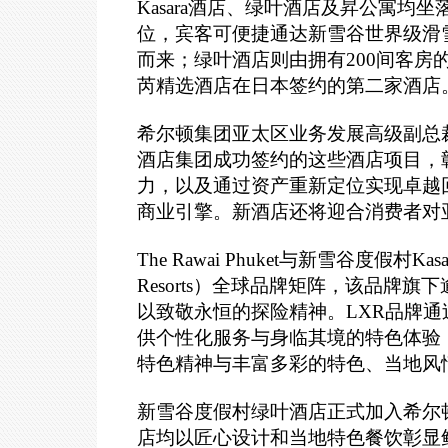
Kasara
酒店、绿叶酒店及昇公寓均坐
位，宾客可便捷通达新雪谷世界级滑雪
而来；绿叶酒店则由拥有200间客
芮精选酒店在日本签约的第二家酒店。
希尔顿集团亚太区业务发展高级副总裁陈汉
酒店集团成功签约的这些酒店项目，
力，以及通过资产重新定位实现卓越
商业引擎。新酒店还将迎合消费者对
The Rawai Phuket
与新雪谷度假村Kasa
Resorts）全球品牌矩阵，该品牌
以致敬永恒的探险精神。LXR品牌通过其「追求
供个性化服务与身临其境的特色体验
特色精神与丰富多彩的特色、当地风
新雪谷度假村绿叶酒店正式加入希尔
店均以匠心设计和当地特色餐饮彰显