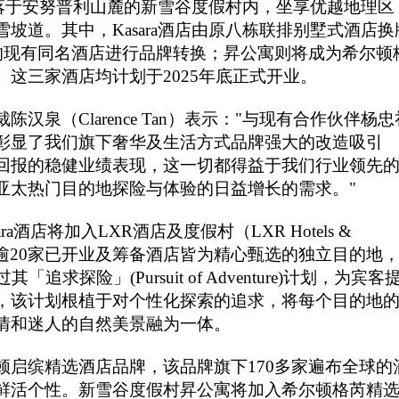
落于安努普利山麓的新雪谷度假村内，坐享优越地理区
坡道。其中，Kasara酒店由原八栋联排别墅式酒店换
房的现有同名酒店进行品牌转换；昇公寓则将成为希尔顿
这三家酒店均计划于2025年底正式开业。
泉（Clarence Tan）表示："与现有合作伙伴杨忠
彰显了我们旗下奢华及生活方式品牌强大的改造吸引
回报的稳健业绩表现，这一切都得益于我们行业领先
亚太热门目的地探险与体验的日益增长的需求。"
ra酒店将加入LXR酒店及度假村（LXR Hotels &
旗下逾20家已开业及筹备酒店皆为精心甄选的独立目的地
探险」(Pursuit of Adventure)计划，为宾客
，该计划根植于对个性化探索的追求，将每个目的地
情和迷人的自然美景融为一体。
顿启缤精选酒店品牌，该品牌旗下170多家遍布全球的
鲜活个性。新雪谷度假村昇公寓将加入希尔顿格芮精