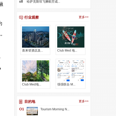
哈萨克斯坦飞狮航空成...
融
行业观察
更多>>
为
店
"
。
喜来登酒店及...
Club Med 地...
员
换
P
Club Med地...
强强联合 M...
目的地
更多>>
Tourism Morning N...