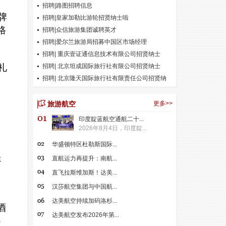
招聘|路图招聘信息
牌
招聘|皇家加勒比游轮招贤纳士啦
格
招聘|众信旅游集团诚聘英才
招聘|爱尔兰旅游局招募中国区市场经理
招聘| 重庆壹证通信息技术有限公司招贤纳士
礼
招聘| 北京坦成国际旅行社有限公司招贤纳士
招聘| 北京隆天国际旅行社有限责任公司招贤纳
士
的
旅游航空
更多>>
印度靛蓝航空通航二十...
2026年8月4日，印度靛...
，
华盛顿特区杜勒斯国际...
提
直航运力再提升：南航...
的
直飞拉斯维加斯！达美...
汉莎航空集团与中国航...
达美航空持续加码洛杉...
酒
达美航空发布2026年第...
选