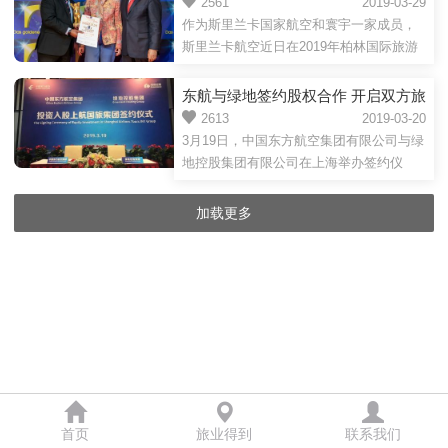
帽子戏法，喜获三奖
2561
2019-03-29
作为斯里兰卡国家航空和寰宇一家成员，
斯里兰卡航空近日在2019年柏林国际旅游
展（ITB）举行的金色大门奖颁奖仪式上再
次斩获三项大奖，又...
东航与绿地签约股权合作 开启双方旅
游产业转型升级
2613
2019-03-20
3月19日，中国东方航空集团有限公司与绿
地控股集团有限公司在上海举办签约仪
式，宣告绿地控股以2.51亿元成功竞得东
航股份旗下全资子公司上...
加载更多
首页
旅业得到
联系我们