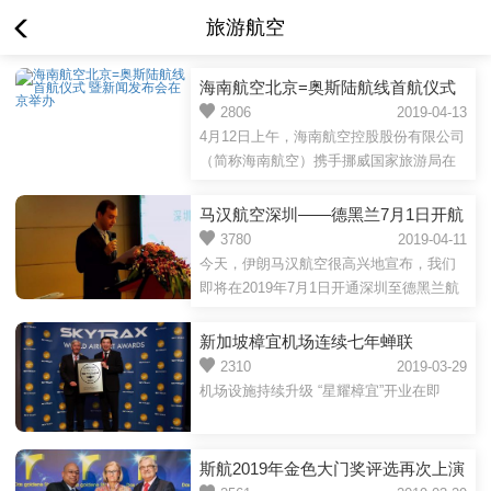
旅游航空
海南航空北京=奥斯陆航线首航仪式
暨新闻发布会在京举办
2806
2019-04-13
4月12日上午，海南航空控股股份有限公司
（简称海南航空）携手挪威国家旅游局在
挪威王国驻华使馆举行了盛大的北京=奥斯
陆航线首航庆祝仪式暨...
马汉航空深圳——德黑兰7月1日开航
3780
2019-04-11
今天，伊朗马汉航空很高兴地宣布，我们
即将在2019年7月1日开通深圳至德黑兰航
线。深圳是中国南方活力四射的城市，已
成为世界经济发展最快的...
新加坡樟宜机场连续七年蝉联
Skytrax“全球最佳机场”大奖
2310
2019-03-29
机场设施持续升级 “星耀樟宜”开业在即
斯航2019年金色大门奖评选再次上演