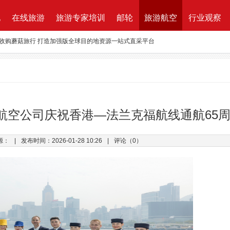
地
在线旅游
旅游专家培训
邮轮
旅游航空
行业观察
资收购蘑菇旅行 打造加强版全球目的地资源一站式直采平台
新的航程
航| 华远国旅“济南定期航班直飞巴黎”产品发布会闪耀泉城
ktung Leistungsbeschreibung 招标说明
改增”说了些什么？
航空公司庆祝香港—法兰克福航线通航65
万B轮融资，千万产业基金助力旅游同业
源：
|
发布时间：2026-01-28 10:26
|
评论（0）
路图”宣布获得千万元融资