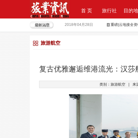
首 页
旅行社
目的
2018年04月28日
重磅|云地接全
2018年04月26日
超级分销 开启
旅游航空
2018年04月25日
荣耀时刻，傲世启
2017年09月29日
Produktvermar
2016年05月12日
旅行社大佬对“营
复古优雅邂逅维港流光：汉莎
2018年09月21日
上上签获6000
类别：旅游航空
|
来
2018年08月15日
全球摄影旅行“