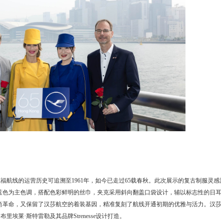
航线的运营历史可追溯至1961年，如今已走过65载春秋。此次展示的复古制服灵感
海军蓝色为主色调，搭配色彩鲜明的丝巾，夹克采用斜向翻盖口袋设计，辅以标志性的日
尚革命，又保留了汉莎航空的着装基因，精准复刻了航线开通初期的优雅与活力。汉
埃莱·斯特雷勒及其品牌Strenesse设计打造。