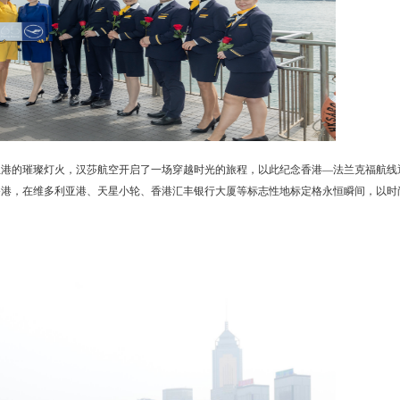
亚港的璀璨灯火，汉莎航空开启了一场穿越时光的旅程，以此纪念香港—法兰克福航线
香港，在维多利亚港、天星小轮、香港汇丰银行大厦等标志性地标定格永恒瞬间，以时