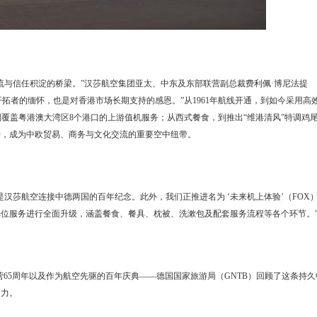
流与信任积淀的桥梁。”汉莎航空集团亚太、中东及东部联营副总裁费利佩·博尼法提
，既是对航线开拓者的缅怀，也是对香港市场长期支持的感恩。”从1961年航线开通，到如今采用高
，到覆盖粤港澳大湾区8个港口的上游值机服务；从西式餐食，到推出“维港清风”特调鸡
待，成为中欧贸易、商务与文化交流的重要空中纽带。
是汉莎航空连接中德两国的百年纪念。此外，我们正推进名为 ‘未来机上体验’（FOX
位服务进行全面升级，涵盖餐食、餐具、枕被、洗漱包及配套服务流程等各个环节。
65周年以及作为航空先驱的百年庆典——德国国家旅游局（GNTB）回顾了这条持久
引力。