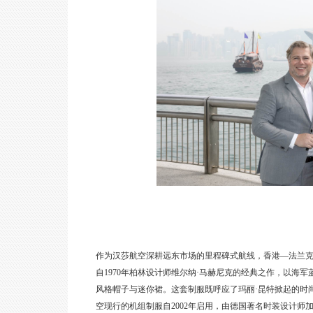
作为汉莎航空深耕远东市场的里程碑式航线，香港—法兰克福
自1970年柏林设计师维尔纳·马赫尼克的经典之作，以
风格帽子与迷你裙。这套制服既呼应了玛丽·昆特掀起的时
空现行的机组制服自2002年启用，由德国著名时装设计师加布里