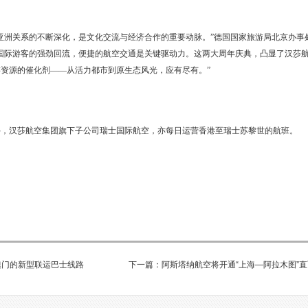
亚洲关系的不断深化，是文化交流与经济合作的重要动脉。”德国国家旅游局北京办事
国际游客的强劲回流，便捷的航空交通是关键驱动力。这两大周年庆典，凸显了汉莎
资源的催化剂——从活力都市到原生态风光，应有尽有。”
外，汉莎航空集团旗下子公司瑞士国际航空，亦每日运营香港至瑞士苏黎世的航班。
澳门的新型联运巴士线路
下一篇：阿斯塔纳航空将开通“上海—阿拉木图”