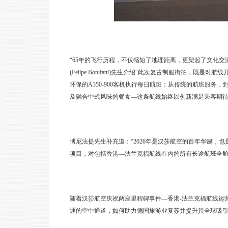
“65年的飞行历程，不仅缩短了地理距离，更架起了文化交
(Felipe Bonifatti)先生介绍“此次复古制服街拍
环保的A350-900客机执行每日航班；从传统的航班服务
及融合中式风味的餐食—这条航线始终以创新满足乘客期
博尼法提先生补充道：“2026年是汉莎航空的百年华诞，也
项目，对包括香港—法兰克福航线在内的所有长途航班全舱
随着汉莎航空庆祝两座里程碑事件—香港-法兰克福航线运营
通的空中通道，如何助力德国旅游业复苏并提升其全球吸