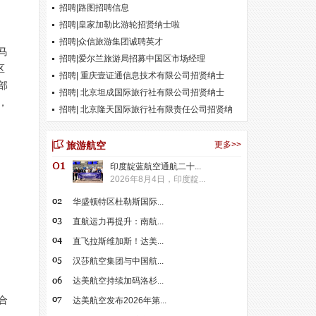
招聘|路图招聘信息
招聘|皇家加勒比游轮招贤纳士啦
招聘|众信旅游集团诚聘英才
马
招聘|爱尔兰旅游局招募中国区市场经理
区
招聘| 重庆壹证通信息技术有限公司招贤纳士
部
招聘| 北京坦成国际旅行社有限公司招贤纳士
，
招聘| 北京隆天国际旅行社有限责任公司招贤纳
士
旅游航空
更多>>
印度靛蓝航空通航二十...
2026年8月4日，印度靛...
华盛顿特区杜勒斯国际...
直航运力再提升：南航...
直飞拉斯维加斯！达美...
汉莎航空集团与中国航...
达美航空持续加码洛杉...
合
达美航空发布2026年第...