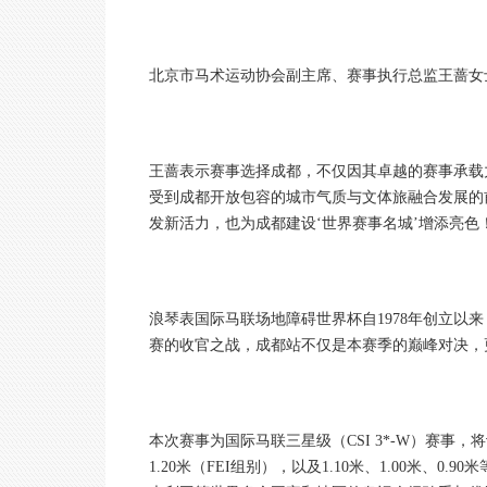
北京市马术运动协会副主席、赛事执行总监王蔷女
王蔷表示赛事选择成都，不仅因其卓越的赛事承载
受到成都开放包容的城市气质与文体旅融合发展的
发新活力，也为成都建设‘世界赛事名城’增添亮色
浪琴表国际马联场地障碍世界杯自1978年创立以
赛的收官之战，成都站不仅是本赛季的巅峰对决，
本次赛事为国际马联三星级（CSI 3*-W）赛事，将设
1.20米（FEI组别），以及1.10米、1.00米