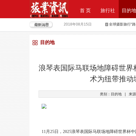
首 页
旅行社
目的
2018年08月15日
全球摄影旅行“
2018年04月28日
重磅|云地接全
目的地
2018年04月26日
超级分销 开启
2018年04月25日
荣耀时刻，傲世启
2017年09月29日
Produktvermar
浪琴表国际马联场地障碍世界
2016年05月12日
旅行社大佬对“营
术为纽带推动
2018年09月21日
上上签获6000
类别：目的地
|
来源
11月25日，2025浪琴表国际马联场地障碍世