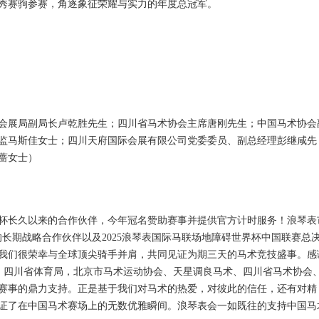
秀赛驹参赛，角逐象征荣耀与实力的年度总冠军。
会展局副局长卢乾胜先生；四川省马术协会主席唐刚先生；中国马术协会
监马斯佳女士；四川天府国际会展有限公司党委委员、副总经理彭继咸先
蔷女士）
杯长久以来的合作伙伴，今年冠名赞助赛事并提供官方计时服务！浪琴表
长期战略合作伙伴以及2025浪琴表国际马联场地障碍世界杯中国联赛总
我们很荣幸与全球顶尖骑手并肩，共同见证为期三天的马术竞技盛事。感
），四川省体育局，北京市马术运动协会、天星调良马术、四川省马术协会
赛事的鼎力支持。正是基于我们对马术的热爱，对彼此的信任，还有对精
证了在中国马术赛场上的无数优雅瞬间。浪琴表会一如既往的支持中国马