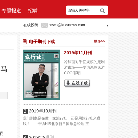
专题报道
招聘
在线投稿
news@laxsnews.com
电子期刊下载
更多>>
2019年11月刊
冷静面对千亿规模的定制
以马
游市场——专访鸿鹄逸游
COO 郭明
2019年10月刊
我们到底是在做一家旅行社，还是用旅行社来赚
钱？——专访HIS北京新日国旅总经理 王...
赛
2019年9月刊