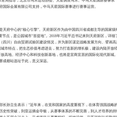
省体育局指导，北京市马术运动协会、天星调良马术、中马天星国际赛事承
府国际会展有限公司支持，中马天星国际赛事进行赛事运营。
是天府中心的“核心引擎”。天府新区作为由中国四川省成都主导的国家级
要节点，是公园城市“首提地”。2018年习近平总书记来到天府新区，详细
（四川）自由贸易试验区建设情况，并为新区谋定战略发展方向、擘画高
园城市特点，把生态价值考虑进去，努力打造新的增长极，建设内陆开放
开放高地、经济中心和科技创新基地，也将是宜商宜居的国际化现代新城
决赛成都站选址于此，意义深远。
部长孙立生表示：“近年来，在党和国家的高度重视下，在体育强国战略
历史性突破，到亚运摘金夺银，从赛事体系的不断完善，到人才培养的持