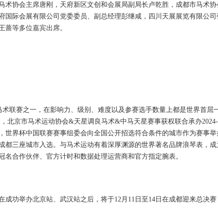
马术协会主席唐刚，天府新区文创和会展局副局长卢乾胜，成都市马术协
府国际会展有限公司党委委员、副总经理彭继咸，四川天展展览有限公司
王蔷等多位嘉宾出席。
的马术联赛之一，在影响力、级别、难度以及参赛选手数量上都是世界首屈
定，北京市马术运动协会&天星调良马术&中马天星赛事获权联合承办2024-
赛，世界杯中国联赛赛事组委会向全国公开招选符合条件的城市作为赛事举
成都三座城市入选。与马术运动有着深厚渊源的世界著名品牌浪琴表，成
冠名合作伙伴、官方计时和数据处理运营商和官方指定腕表。
在成功举办北京站、武汉站之后，将于12月11日至14日在成都迎来总决赛