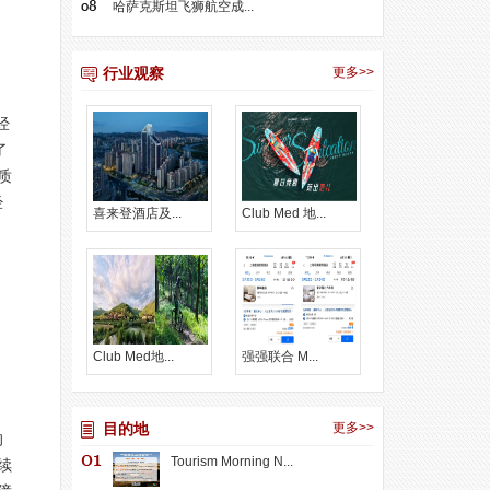
哈萨克斯坦飞狮航空成...
行业观察
更多>>
经
了
质
经
喜来登酒店及...
Club Med 地...
。
Club Med地...
强强联合 M...
目的地
更多>>
的
Tourism Morning N...
续