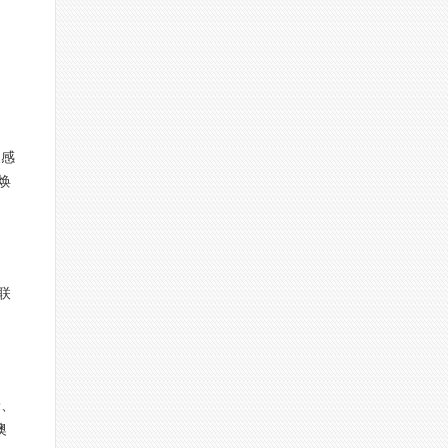
切感
焕
联
米、
澳