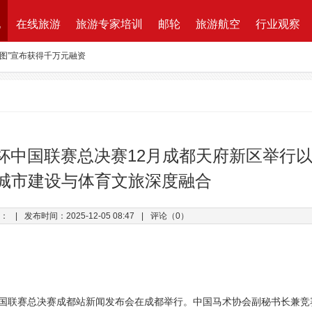
地
在线旅游
旅游专家培训
邮轮
旅游航空
行业观察
路图”宣布获得千万元融资
资收购蘑菇旅行 打造加强版全球目的地资源一站式直采平台
新的航程
航| 华远国旅“济南定期航班直飞巴黎”产品发布会闪耀泉城
ktung Leistungsbeschreibung 招标说明
杯中国联赛总决赛12月成都天府新区举行
改增”说了些什么？
城市建设与体育文旅深度融合
万B轮融资，千万产业基金助力旅游同业
：
|
发布时间：2025-12-05 08:47
|
评论（0）
界杯中国联赛总决赛成都站新闻发布会在成都举行。中国马术协会副秘书长兼竞