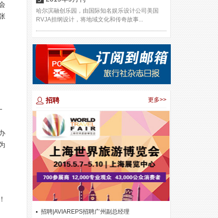
会
哈尔滨融创乐园，由国际知名娱乐设计公司美国
张
RVJA担纲设计，将地域文化和传奇故事...
招聘
更多>>
一
办
为
！
招聘|AVIAREPS招聘广州副总经理