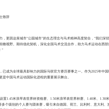
士致辞
力，更因这座城市“公园城市”的生态理念与马术精神高度契合，“我们深
前瞻视野。期待借此契机，深化全国马术交流合作，助力马术运动在西部
！”
来，已成为全球最具影响力的国际马联官方赛历赛事之一。作为2025年中国
更是中国马术运动国际化进程的重要展示舞台。
置1.45米浪琴表世界杯资格赛、1.50米浪琴表世界杯赛、1.40米、1.30
、0.90米等多个级别的个人赛与团体赛，吸引来自德国、荷兰、比利时、意大利、