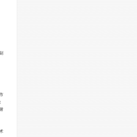
副
市
决
谢
、
术