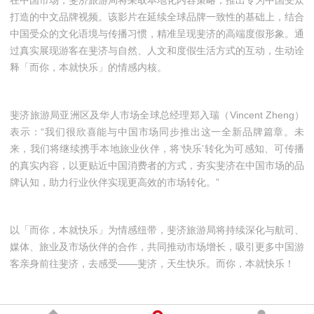
打造的中文品牌视频。该影片在延续全球品牌一致性的基础上，结合
中国受众的文化语境与传播习惯，精准呈现斐济的高端度假形象。通
过真实展现游客在斐济与自然、人文和度假生活方式的互动，生动诠
释「而你，本就快乐」的情感内核。
斐济旅游局亚洲区及华人市场全球总经理郑入瑞（Vincent Zheng）
表示：“我们很欣喜能与中国市场同步推出这一全新品牌篇章。未
来，我们将继续携手本地旅业伙伴，将‘快乐’转化为可感知、可传播
的真实内容，以更贴近中国消费者的方式，夯实斐济在中国市场的品
牌认知，助力行业伙伴实现更高效的市场转化。”
以「而你，本就快乐」为情感纽带，斐济旅游局将持续深化与航司、
媒体、旅业及市场伙伴的合作，共同推动市场增长，吸引更多中国游
客亲身前往斐济，去感受——斐济，天生快乐。而你，本就快乐！