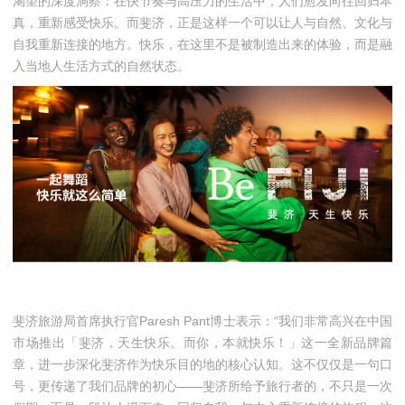
渴望的深度洞察：在快节奏与高压力的生活中，人们愈发向往回归本
真，重新感受快乐。而斐济，正是这样一个可以让人与自然、文化与
自我重新连接的地方。快乐，在这里不是被制造出来的体验，而是融
入当地人生活方式的自然状态。
斐济旅游局首席执行官Paresh Pant博士表示：“我们非常高兴在中国
市场推出「斐济，天生快乐。而你，本就快乐！」这一全新品牌篇
章，进一步深化斐济作为快乐目的地的核心认知。这不仅仅是一句口
号，更传递了我们品牌的初心——斐济所给予旅行者的，不只是一次