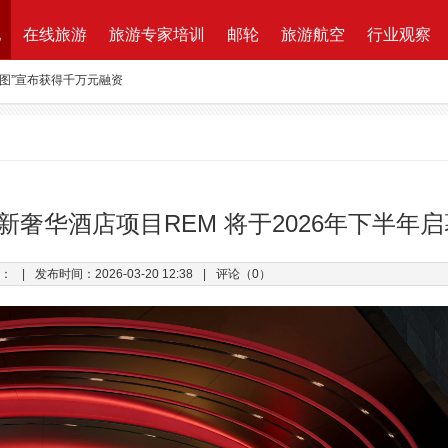
地
在线旅游
旅游专家培训
邮轮
旅游航空
行业观察
路图”宣布获得千万元融资
资收购蘑菇旅行 打造加强版全球目的地资源一站式直采平台
新的航程
航| 华远国旅“济南定期航班直飞巴黎”产品发布会闪耀泉城
ktung Leistungsbeschreibung 招标说明
奢华酒店项目REM 将于2026年下半年启
改增”说了些什么？
：
|
发布时间：2026-03-20 12:38
|
评论（0）
万B轮融资，千万产业基金助力旅游同业