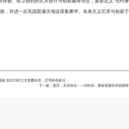
房体验、前卫独到的艺术设计与创新服务理念，重新定义“当代奢
之旅，并进一步巩固新濠天地这座集奢华、未来主义艺术与创新于
指南 东京23区七大赏樱名所，尽享粉色春日
下一篇：斐济，天生快乐：一日时光，重新连接你本就拥有