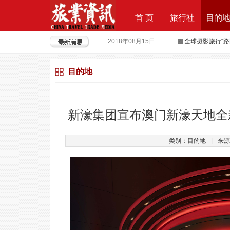
首 页
旅行社
目的
2018年08月15日
全球摄影旅行“
2018年04月28日
重磅|云地接全
目的地
2018年04月26日
超级分销 开启
2018年04月25日
荣耀时刻，傲世启
2017年09月29日
Produktvermar
新濠集团宣布澳门新濠天地全新
2016年05月12日
旅行社大佬对“营
类别：目的地
|
来源
2018年09月21日
上上签获6000