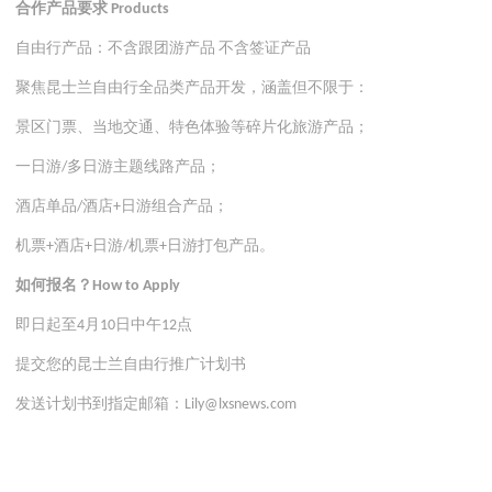
合作产品要求
Products
自由行产品：不含跟团游产品
不含签证产品
聚焦昆士兰自由行全品类产品开发，涵盖但不限于：
景区门票、当地交通、特色体验等碎片化旅游产品；
一日游
多日游主题线路产品；
/
酒店单品
酒店
日游组合产品；
/
+
机票
酒店
日游
机票
日游打包产品。
+
+
/
+
如何报名？
How to Apply
即日起至
月
日中午
点
4
10
12
提交您的昆士兰自由行推广计划书
发送计划书到指定邮箱：
Lily@lxsnews.com