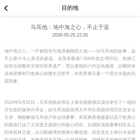
目的地
马耳他：地中海之心，不止于蓝
2026-05-25 22:26
地中海之心，一片被阳光与海浪眷顾的土地——但马耳他的故事，远
不止那片令人屏息的蔚蓝。这里承载着7,000年的文明印记，坐拥三
处联合国教科文组织世界遗产，更以蓬勃的户外运动激情、闪耀的米
其林星辉和疗愈身心的慢生活哲学，向世界展示着一个层次丰盈的岛
国形象。
2026年5月25日，马耳他旅游局在上海宝格丽酒店成功举办了一场别
开生面的媒体分享会，由马耳他旅游局大中华区高级经理武笑龙女士
主讲，细致解读马耳他户外运动赛事、米其林美酒盛宴以及疗愈身心
的慢旅行这三大深度主题旅行的核心内容。从国际顶级赛事到舌尖上
的米其林之旅，从沉船秘境到慢旅行栖息地，武笑龙女士将以专业而
生动的讲述，为媒体朋友呈现一个超越想象、动静皆宜的地中海宝藏