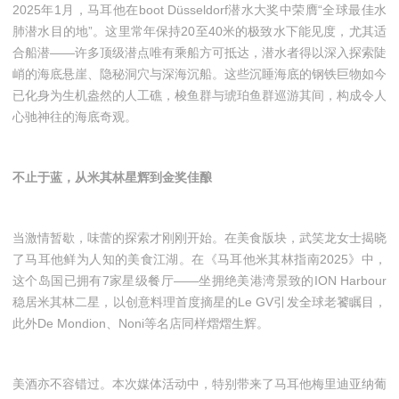
2025年1月，马耳他在boot Düsseldorf潜水大奖中荣膺“全球最佳水
肺潜水目的地”。这里常年保持20至40米的极致水下能见度，尤其适
合船潜——许多顶级潜点唯有乘船方可抵达，潜水者得以深入探索陡
峭的海底悬崖、隐秘洞穴与深海沉船。这些沉睡海底的钢铁巨物如今
已化身为生机盎然的人工礁，梭鱼群与琥珀鱼群巡游其间，构成令人
心驰神往的海底奇观。
不止于蓝，从米其林星辉到金奖佳酿
当激情暂歇，味蕾的探索才刚刚开始。在美食版块，武笑龙女士揭晓
了马耳他鲜为人知的美食江湖。在《马耳他米其林指南2025》中，
这个岛国已拥有7家星级餐厅——坐拥绝美港湾景致的ION Harbour
稳居米其林二星，以创意料理首度摘星的Le GV引发全球老饕瞩目，
此外De Mondion、Noni等名店同样熠熠生辉。
美酒亦不容错过。本次媒体活动中，特别带来了马耳他梅里迪亚纳葡