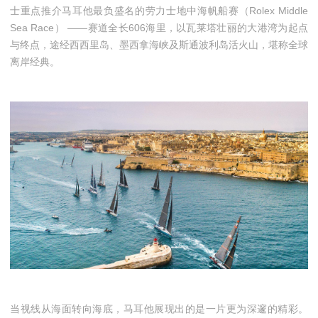
士重点推介马耳他最负盛名的劳力士地中海帆船赛（Rolex Middle
Sea Race） ——赛道全长606海里，以瓦莱塔壮丽的大港湾为起点
与终点，途经西西里岛、墨西拿海峡及斯通波利岛活火山，堪称全球
离岸经典。
当视线从海面转向海底，马耳他展现出的是一片更为深邃的精彩。