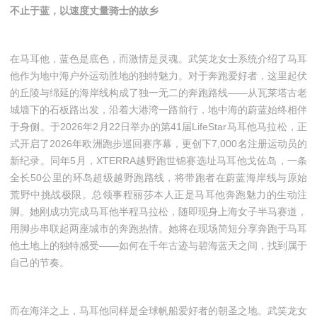
不止于蓝，以速度丈量骑士的故乡
在马耳他，蓝色是底色，而激情是灵魂。武笑龙女士系统介绍了马耳
他作为地中海户外运动胜地的独特魅力。对于奔跑爱好者，这里起伏
的丘陵与绵延的海岸线构成了独一无二的奔跑路线——从瓦莱塔古老
城墙下的石板路出发，沿着大港湾一路前行，地中海的蔚蓝始终相伴
于身侧。于2026年2月22日举办的第41届LifeStar马耳他马拉松，正
式开启了2026年欧洲跑步巡回赛序幕，更创下7,000名注册运动员的
新纪录。同年5月，XTERRA越野跑世锦赛选址马耳他戈佐岛，一条
全长50公里的环岛超级越野跑路线，将带跑者在蔚蓝海岸线与原始
荒野中挑战极限。总领事程丽莎本人正是马耳他奔跑魅力的生动注
脚。她刚成功完成马耳他半程马拉松，随即现身上海女子半马赛道，
用脚步串联起两座城市的奔跑热情。她将在现场简短分享奔跑于马耳
他土地上的独特感受——如何在千年古迹与碧海蓝天之间，找到属于
自己的节奏。
而在海洋之上，马耳他同样是全球帆船爱好者的朝圣之地。武笑龙女