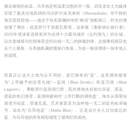
褪去激情的余温，马耳他还有温柔治愈的另一面。武笑龙女士为媒体
呈现了最具当地风情的马尔萨什洛克渔村（Marsaskala）等宁静的
海滨度假胜地——漫步于色彩斑斓的传统“橹祖”渔船港口，时光仿佛
放慢了脚步；或是穿行于首都瓦莱塔，这座被《康泰纳仕旅行者》
2025年度读者选择奖评为全球十大最佳城市（位列第九）的古城，
以古老城墙与壮阔海景交织出独一无二的静谧韵律。总领事程丽莎也
从个人视角，分享她私藏的慢旅行角落，为这一板块增添一抹本地人
的温情。
而真正让这片土地与众不同的，是它独有的“蓝”。这里拥有被誉
为“上帝赐予的珍贵礼物”—蓝洞（Blue Grotto）和蓝泻湖（Blue
Lagoon）。乘船穿行蓝洞洞穴群，阳光将海水折射出深蓝、湛蓝、
碧蓝的奇幻渐变；蓝湖则被称作“上帝打翻的调色盘”，海水从翡翠绿
渐变为钴蓝，澄澈见底。艺术家甚至为这种独一无二的蓝色收录编
号，命名为“马耳他蓝”（Malta Blue）。正是这片令人过目难忘的
蓝，为马耳他的所有精彩铺垫了最绚烂的底色。