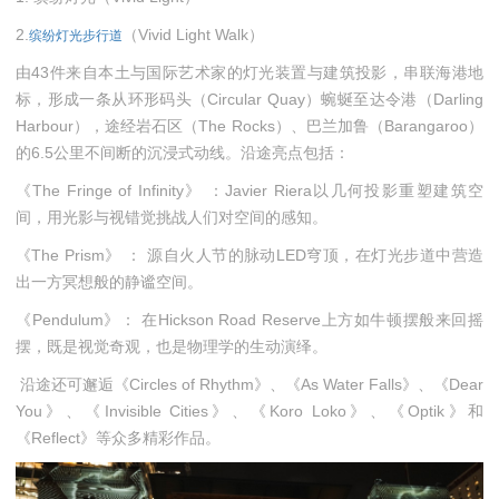
2.
（Vivid Light Walk）
缤纷灯光步行道
由43件来自本土与国际艺术家的灯光装置与建筑投影，串联海港地
标，形成一条从环形码头（Circular Quay）蜿蜒至达令港（Darling
Harbour），途经岩石区（The Rocks）、巴兰加鲁（Barangaroo）
的6.5公里不间断的沉浸式动线。沿途亮点包括：
《The Fringe of Infinity》 ：Javier Riera以几何投影重塑建筑空
间，用光影与视错觉挑战人们对空间的感知。
《The Prism》 ： 源自火人节的脉动LED穹顶，在灯光步道中营造
出一方冥想般的静谧空间。
《Pendulum》： 在Hickson Road Reserve上方如牛顿摆般来回摇
摆，既是视觉奇观，也是物理学的生动演绎。
沿途还可邂逅《Circles of Rhythm》、《As Water Falls》、《Dear
You》、《Invisible Cities》、《Koro Loko》、《Optik》和
《Reflect》等众多精彩作品。