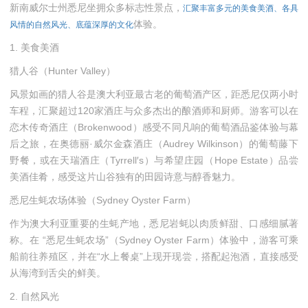
新南威尔士州悉尼坐拥众多标志性景点，
汇聚丰富多元的美食美酒、各具
体验。
风情的自然风光、底蕴深厚的文化
1. 美食美酒
猎人谷（Hunter Valley）
风景如画的猎人谷是澳大利亚最古老的葡萄酒产区，距悉尼仅两小时
车程，汇聚超过120家酒庄与众多杰出的酿酒师和厨师。游客可以在
恋木传奇酒庄（Brokenwood）感受不同凡响的葡萄酒品鉴体验与幕
后之旅，在奥德丽·威尔金森酒庄（Audrey Wilkinson）的葡萄藤下
野餐，或在天瑞酒庄（Tyrrell′s）与希望庄园（Hope Estate）品尝
美酒佳肴，感受这片山谷独有的田园诗意与醇香魅力。
悉尼生蚝农场体验（Sydney Oyster Farm）
作为澳大利亚重要的生蚝产地，悉尼岩蚝以肉质鲜甜、口感细腻著
称。在 “悉尼生蚝农场”（Sydney Oyster Farm）体验中，游客可乘
船前往养殖区，并在“水上餐桌”上现开现尝，搭配起泡酒，直接感受
从海湾到舌尖的鲜美。
2. 自然风光