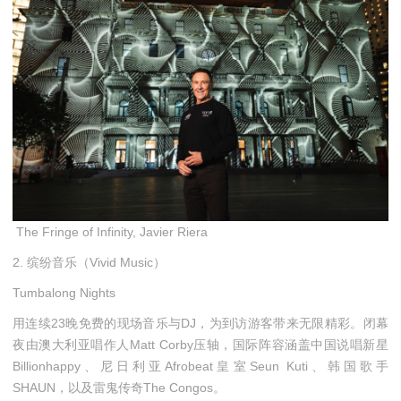
The Fringe of Infinity, Javier Riera
2. 缤纷音乐（Vivid Music）
Tumbalong Nights
用连续23晚免费的现场音乐与DJ，为到访游客带来无限精彩。闭幕
夜由澳大利亚唱作人Matt Corby压轴，国际阵容涵盖中国说唱新星
Billionhappy、尼日利亚Afrobeat皇室Seun Kuti、韩国歌手
SHAUN，以及雷鬼传奇The Congos。