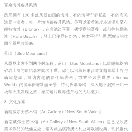
百余海滩各具风情
悉尼拥有 100 多处风景如画的海滩，有的海湾宁静私密，有的海滩
满是冲浪者，每一片海湾都各具风情。你可以沿着海岸步道漫步至布
朗特海滩（Bronte），在岩池边享受一顿惬意的野餐，或前往棕榈海
滩（Palm Beach），登上巴伦乔伊灯塔，将太平洋与悉尼海港的壮
丽全景尽收眼底。
蓝山（Blue Mountains）
从悉尼出发不到两小时车程，蓝山（Blue Mountains）以陡峭蜿蜒的
砂岩山脊与原始森林闻名于世。你可以沿着环形步道穿越青翠山谷与
崎岖悬崖，探访古老的原住民岩画，或乘坐风景世界（Scenic
World）的缆车俯瞰壮丽全景；待到夜幕降临，深入地下洞穴开启一
场萤火虫发现之旅，感受这片世界遗产地的无尽魅力。
3. 文化探索
新南威尔士艺术馆（Art Gallery of New South Wales）
新南威尔士艺术馆（Art Gallery of New South Wales）是悉尼欣赏
美术作品的绝佳去处，馆内藏品横跨澳大利亚与欧洲经典、现代当代