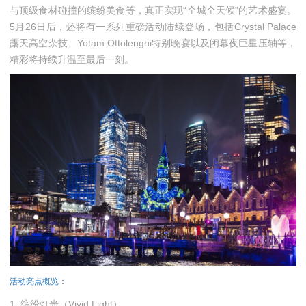
与顶级食材碰撞的缤纷美食等，真正实现“全城全天候”的艺术盛宴。
5月26日后，还将有一系列重磅活动陆续登场，包括Crystal Palace
露天高空杂技、Yotam Ottolenghi特别晚宴以及闭幕夜巨星压轴等，
精彩将持续升温至最后一刻。
活动亮点概览：
1. 缤纷灯光（Vivid Light）