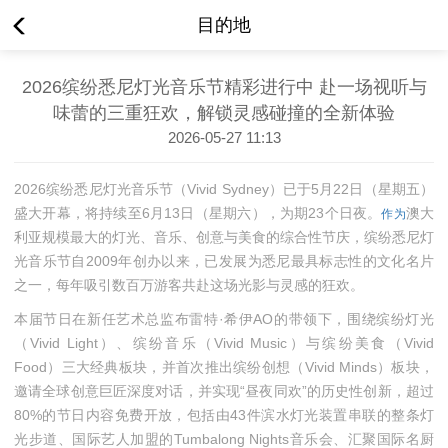
目的地
2026缤纷悉尼灯光音乐节精彩进行中 赴一场视听与
味蕾的三重狂欢，解锁灵感碰撞的全新体验
2026-05-27 11:13
2026缤纷悉尼灯光音乐节（Vivid Sydney）已于5月22日（星期五）
盛大开幕，将持续至6月13日（星期六），为期23个日夜。
澳大
作为
利亚规模最大的灯光、音乐、创意与美食的综合性节庆，缤纷悉尼灯
光音乐节自2009年创办以来，已发展为悉尼最具标志性的文化名片
之一，每年吸引数百万游客共赴这场光影与灵感的狂欢。
本届节日在新任艺术总监布雷特·希伊AO的带领下，围绕缤纷灯光
（Vivid Light）、缤纷音乐（Vivid Music）与缤纷美食（Vivid
Food）三大经典板块，并首次推出缤纷创想（Vivid Minds）板块，
邀请全球创意巨匠深度对话，并实现“昼夜同欢”的历史性创新，超过
80%的节日内容免费开放，
包括由43件滨水灯光装置串联的整条灯
光步道、国际艺人加盟的Tumbalong Nights音乐会、汇聚国际名厨