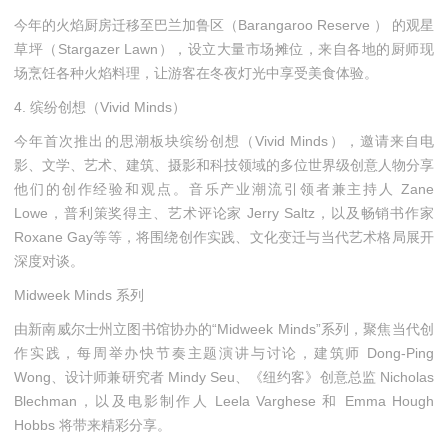
今年的火焰厨房迁移至巴兰加鲁区（Barangaroo Reserve ） 的观星
草坪（Stargazer Lawn），设立大量市场摊位，来自各地的厨师现
场烹饪各种火焰料理，让游客在冬夜灯光中享受美食体验。
4. 缤纷创想（Vivid Minds）
今年首次推出的思潮板块缤纷创想（Vivid Minds），邀请来自电
影、文学、艺术、建筑、摄影和科技领域的多位世界级创意人物分享
他们的创作经验和观点。音乐产业潮流引领者兼主持人 Zane
Lowe，普利策奖得主、艺术评论家 Jerry Saltz，以及畅销书作家
Roxane Gay等等，将围绕创作实践、文化变迁与当代艺术格局展开
深度对谈。
Midweek Minds 系列
由新南威尔士州立图书馆协办的“Midweek Minds”系列，聚焦当代创
作实践，每周举办快节奏主题演讲与讨论，建筑师 Dong-Ping
Wong、设计师兼研究者 Mindy Seu、《纽约客》创意总监 Nicholas
Blechman，以及电影制作人 Leela Varghese 和 Emma Hough
Hobbs 将带来精彩分享。