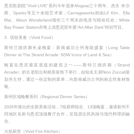
悉尼歌剧院“Vivid LIVE”系列今年迎来Mogwai三十周年、杰夫·米尔
斯、Sparks等五十余组艺术家；Carriageworks则由Lil' Kim、Ella
Mai、Alison Wonderland领衔三个周末的电音与嘻哈狂欢；White
Bay Power Station亦将上演悉尼双年展“Art After Dark”特别节目。
3. 缤纷美食（Vivid Food）
斯特兰德拱廊长桌晚宴：新南威尔士州海陆盛宴（Long Table
Dinner at The Strand Arcade: NSW Icons of Land & Sea）
晚宴在悉尼最富底蕴的建筑之一——斯特兰德拱廊（Strand
Arcade）的古老阳台和精美装饰下举行，由知名主厨Nino Zoccali策
划并主持，通过一份定制的菜单，向新南威尔士州的标志性食材致
敬。
新州区域晚餐系列（Regional Dinner Series）
2026年推出的全新美食活动，7组厨师组合、13场晚宴，邀请新州不
同地区名厨与悉尼顶级餐厅合作，呈现原住民风味与现代料理的融
合。
火焰厨房（Vivid Fire Kitchen）