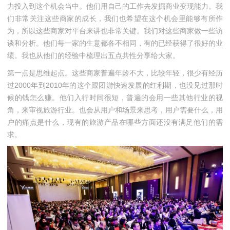
力投入到这个机会当中。他们用自己的工作去发掘商业变现能力。我
们非常关注这些商家的成长，我们也希望在这个机会里能够有所作
为，所以这些商家对平台来讲也非常关键。我们对这些商家做一些访
谈和分析。他们每一家的生意都各不相同，有的已经获得了很好的业
绩。我也从他们的经验中梳理出五点共性分享给大家。
第一点是思维起点。这些商家普遍年龄不大，比较年轻，很少有经历
过2000年到2010年的这个跟团游快速发展的红利期，也没见过那时
候的钱怎么赚。他们入行时间很短，普遍的会用一些其他行业的视
角，来审视旅游行业。也会从用户和场景来思考，用户需要什么，用
户的痛点是什么，现有的旅游产品在哪些方面还没有满足他们的需
求。