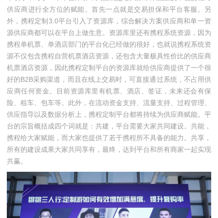
供应商进行全方位的赋能。首先一点就是交易担保和平台客服。另
外，携程定制3.0平台引入了资源库，综合解决方案供应商和单一资
源供应商都可以在平台上做生意。资源库里还有携程系统资源，因为
携程单机票、单酒店部门的平台化已经做的很好，也就说携程系统资
源不仅包含携程自营机票酒店资源，还包含大量极具性价比的供应商
机票酒店资源，因此携程定制平台的资源库就给供应商提供了一个很
好的B2B采购渠道，而且在线上交易时，可直接通过系统，不占用供
应商任何资金。目前资源库里有机票、酒店、签证，未来还会有保
险、租车、包车等。此外，在流动资金支持、流量支持、过程管理、
供应指导以及数据分析上，携程定制平台都将持续为供应商赋能。平
台的宗旨概括成四个词就是：共建，平台需要大家共同建设。共能，
携程给大家赋能，而大家也提供了若干携程所不具备的能力。共享，
所有的建设成果大家共同享有，最终，达到平台和所有商家一起实现
共赢。