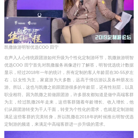
凯撒旅游明智优选COO 田宁
在声入人心传统跟团游如何升级为个性化定制游环节，凯撒旅游明智
优选COO 田宁首先对凯撒服务画像进行了解答，明智优选统计数据
显示，经过2018年一年的统计，所有定制的客人年龄层在30-55岁左
右，以女性为主，家庭游为大多数，远高于情侣游以及各种朋友出
游。所以，这也与凯撒之前跟团游很多的年龄层，还有性别层，以及
职业相符。因为凯撒之前做跟团游，许多朋友都知道是做中高端客群
为主，经过凯撒26年走来，这些客群随着年龄增长、收入增长，他
们从跟团游转变为千人千面，转变为个性化的需求，也就是定制游能
满足这些客群的完美转身，所以凯撒在2018年的时候推出明智优选
定制游的频道，来满足中高端客群进一步升级的需求。