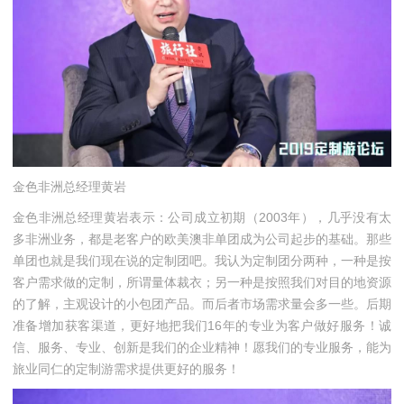
金色非洲总经理黄岩
金色非洲总经理黄岩表示：公司成立初期（2003年），几乎没有太
多非洲业务，都是老客户的欧美澳非单团成为公司起步的基础。那些
单团也就是我们现在说的定制团吧。我认为定制团分两种，一种是按
客户需求做的定制，所谓量体裁衣；另一种是按照我们对目的地资源
的了解，主观设计的小包团产品。而后者市场需求量会多一些。后期
准备增加获客渠道，更好地把我们16年的专业为客户做好服务！诚
信、服务、专业、创新是我们的企业精神！愿我们的专业服务，能为
旅业同仁的定制游需求提供更好的服务！