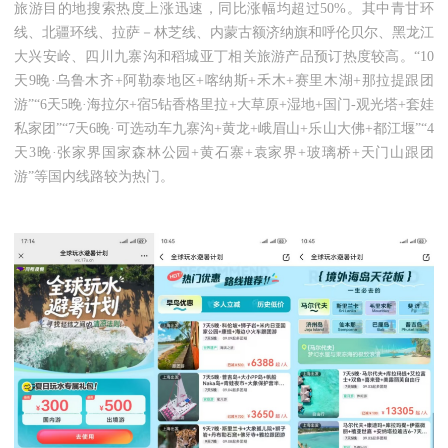
旅游目的地搜索热度上涨迅速，同比涨幅均超过50%。其中青甘环
线、北疆环线、拉萨－林芝线、内蒙古额济纳旗和呼伦贝尔、黑龙江
大兴安岭、四川九寨沟和稻城亚丁相关旅游产品预订热度较高。“10
天9晚·乌鲁木齐+阿勒泰地区+喀纳斯+禾木+赛里木湖+那拉提跟团
游”“6天5晚·海拉尔+宿5钻香格里拉+大草原+湿地+国门-观光塔+套娃
私家团”“7天6晚·可选动车九寨沟+黄龙+峨眉山+乐山大佛+都江堰”“4
天3晚·张家界国家森林公园+黄石寨+袁家界+玻璃桥+天门山跟团
游”等国内线路较为热门。