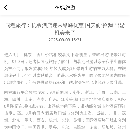
在线旅游
同程旅行：机票酒店迎来错峰优惠 国庆前“捡漏”出游
机会来了
2025-09-08 15:31
进入
9月，机票、酒店价格相较暑期下滑明显，错峰出游迎来好时
机。9月8日，记者从同程旅行了解到，与暑期出游以亲子和学生群体
为主不同，银发族和部分年轻人成为9月错峰出游的主力人群。在旅
游偏好上，他们以赏秋徒步、避暑玩水等为主。除了传统的国内错峰
出游线路外，部分兼具价格优势和目的地特色的出境线路明显升温。
同程旅行平台数据显示，
9月前两周，贵州、浙江、广西、云南、上
海、四川、山东、湖南、广东、江苏等热门目的地的酒店价格，相较
8月降幅在3到4成左右。出游成本的下降，带动部分城市的酒店预订
热度走高。9月的国内酒店热门城市分别为上海、成都、广州、深
圳、北京、重庆、西安、杭州、长沙、苏州；国际酒店热门城市分别
为中国澳门、中国香港、曼谷、首尔、吉隆坡、东京、新加坡、济州