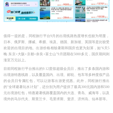
值得一提的是，同程旅行平台
9月的出境线路热度增长也较为明显，
日本、俄罗斯、挪威、希腊、埃及、德国、新加坡、英国等是比较受
欢迎的出境目的地。出游价格相较暑期和国庆也更为划算，如“6天5
晚·东京+大阪+京都+奈良+富士山”9月团期在5000多元，国庆期间则
涨至万元以上。
目前同程旅行平台推出的
9.12度假超级会员日，推出了多条国内游和
出境游特惠线路，以及覆盖国内、出境、邮轮、包车等多种度假产品
的会员日专属红包，可以让游客出游更优惠。此外，同程旅行推出
的“全球避暑玩水计划”，还分别为用户提供了最高300元国内游和500
元出境游红包，特惠避暑线路覆盖国内的大连、青岛、威海等，以及
境外的马尔代夫、斯里兰卡、毛里求斯、斐济、济州岛、仙本那等。