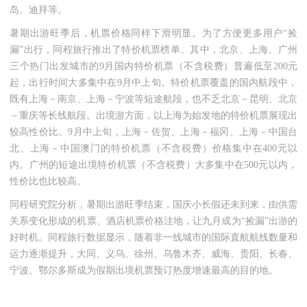
岛、迪拜等。
暑期出游旺季后，机票价格同样下滑明显。为了方便更多用户
“捡
漏”出行，同程旅行推出了特价机票榜单。其中，北京、上海、广州
三个热门出发城市的9月国内特价机票（不含税费）普遍低至200元
起，出行时间大多集中在9月中上旬。特价机票覆盖的国内航段中，
既有上海－南京、上海－宁波等短途航段，也不乏北京－昆明、北京
－重庆等长线航段。出境游方面，以上海为始发地的特价机票展现出
较高性价比。9月中上旬，上海－佐贺、上海－福冈、上海－中国台
北、上海－中国澳门的特价机票（不含税费）价格集中在400元以
内。广州的短途出境特价机票（不含税费）大多集中在500元以内，
性价比也比较高。
同程研究院分析，暑期出游旺季结束，国庆小长假还未到来，由供需
关系变化形成的机票、酒店机票价格洼地，让九月成为
“捡漏”出游的
好时机。同程旅行数据显示，随着非一线城市的国际直航航线数量和
运力逐渐提升，大同、义乌、徐州、乌鲁木齐、威海、贵阳、长春、
宁波、鄂尔多斯成为假期出境机票预订热度增速最高的目的地。