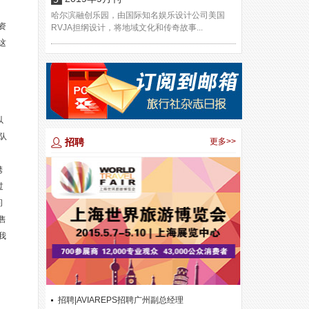
哈尔滨融创乐园，由国际知名娱乐设计公司美国
资
RVJA担纲设计，将地域文化和传奇故事...
这
以
队
招聘
更多>>
携
过
问
售
我
招聘|AVIAREPS招聘广州副总经理