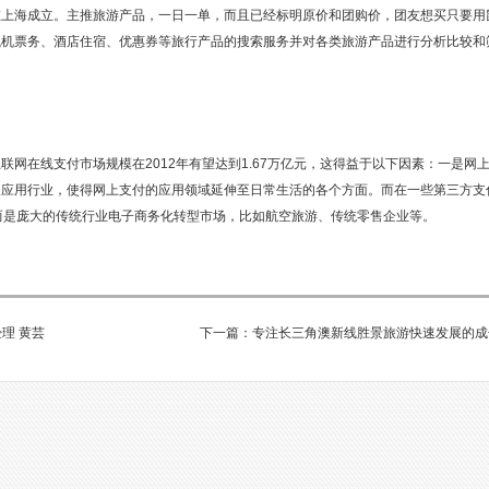
在上海成立。主推旅游产品，一日一单，而且已经标明原价和团购价，团友想买只要用
飞机票务、酒店住宿、优惠券等旅行产品的搜索服务并对各类旅游产品进行分析比较和
网在线支付市场规模在2012年有望达到1.67万亿元，这得益于以下因素：一是网
展应用行业，使得网上支付的应用领域延伸至日常生活的各个方面。而在一些第三方支
，而是庞大的传统行业电子商务化转型市场，比如航空旅游、传统零售企业等。
理 黄芸
下一篇：专注长三角澳新线胜景旅游快速发展的成