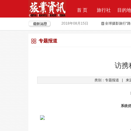
首 页
旅行社
目的
2018年08月15日
全球摄影旅行“
2018年04月28日
重磅|云地接全
专题报道
2018年04月26日
超级分销 开启
2018年04月25日
荣耀时刻，傲世启
2017年09月29日
Produktvermar
访携
2016年05月12日
旅行社大佬对“营
类别：专题报道
|
来
2018年09月21日
上上签获6000
系统优