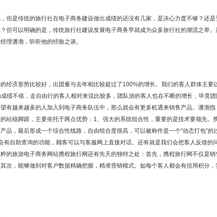
地，但是传统的旅行社在电子商务建设做出成绩的还没有几家，是决心力度不够？还是
决？但可以明确的是，传统旅行社建设发展电子商务早就成为众多旅行社的潮流之举。
总经理潘渤，听听他的经验之谈。
的经济形势比较好，出团量与去年相比较超过了100%的增长。我们的客人群体主要
的成绩不俗，走自由行的客人相对来说比较多，团队游的客人也在不断的增长，毕竟团
希望有越来越多的人加入到电子商务队伍中，那么就会有更多机遇来销售产品。潘渤指
的站稳脚跟，主要依托于两点优势：1、强大的系统组合性，重要的是技术要领先。
产品，最后形成一个综合性线路，自由组合度很高，可以被称作是一个“动态打包”的
会有自助查询的功能，顾客可以与客服网上直接对话。还有就是我们会把客人反馈的
纯粹的旅游电子商务网站携程旅行网还有先天的独特之处：首先，携程旅行网不仅是销
。其次，能够做到对客户数据精确把握，精准营销模式。如每个客人都会有信用积分，