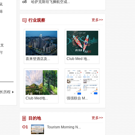
哈萨克斯坦飞狮航空成...
鼠
筛
行业观察
更多>>
上支
付
喜来登酒店及...
Club Med 地...
长历程
Club Med地...
强强联合 M...
目的地
更多>>
Tourism Morning N...