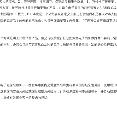
合客人的需求。2 、管理严谨、注重细节、保证品质和服务质量。3 、宣传推广很重要
设方面，按照旅行社业务行销渠道的不同，在建立电子商务的时候普遍为B-B和B-C模
比较看好B-C模式，B-C毕竟是一个公司在真正意义上的进行营销而不是客人对客人
国的旅游电子商务的发展经验，相信中国旅游电子商务在6~7年内将会占有旅游市场
合作方式是网上代理销售产品。但是传统的旅行社想把旅游电子商务做好并不容易，需
务的同时，必然会导致与实体店面之间的竞争，所以领导者要拿出一定的决心坚持走旅
电子化保险服务——携程泰康国内交通意外险和携程泰康国际航空意外险，使用现代I
程选购国内交通意外险或国际航空意外险后，计算机系统将同步完成核保，并自动核发
信，能够有效避免客户的疑虑与担忧。