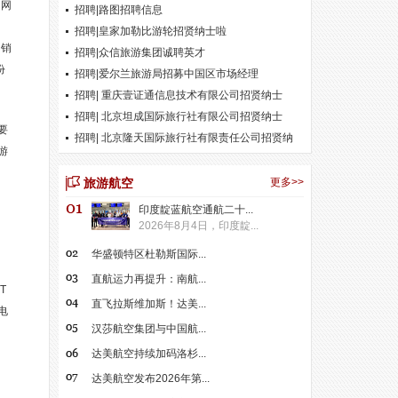
，网
招聘|路图招聘信息
招聘|皇家加勒比游轮招贤纳士啦
的销
招聘|众信旅游集团诚聘英才
份
招聘|爱尔兰旅游局招募中国区市场经理
招聘| 重庆壹证通信息技术有限公司招贤纳士
招聘| 北京坦成国际旅行社有限公司招贤纳士
要
招聘| 北京隆天国际旅行社有限责任公司招贤纳
游
士
旅游航空
更多>>
印度靛蓝航空通航二十...
2026年8月4日，印度靛...
华盛顿特区杜勒斯国际...
直航运力再提升：南航...
T
直飞拉斯维加斯！达美...
电
汉莎航空集团与中国航...
达美航空持续加码洛杉...
达美航空发布2026年第...