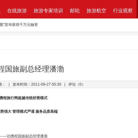
地
在线旅游
旅游专家培训
邮轮
旅游航空
行业观察
路图”宣布获得千万元融资
资收购蘑菇旅行 打造加强版全球目的地资源一站式直采平台
新的航程
航| 华远国旅“济南定期航班直飞巴黎”产品发布会闪耀泉城
ktung Leistungsbeschreibung 招标说明
程国旅副总经理潘渤
改增”说了些什么？
源：
|
发布时间：2011-09-27 05:30
|
评论（0）
万B轮融资，千万产业基金助力旅游同业
携程旅行网超越传统经营模式
势强大 管理模式严谨 服务品质高端
——访携程国旅副总经理潘渤