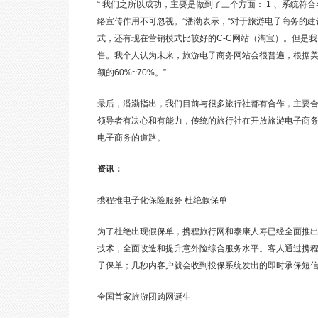
“ 我们之所以成功，主要是做到了三个方面： 1 、系统符
络宣传作用不可忽视。”潘渤表示，“对于旅游电子商务的建
式，还有现在营销模式比较好的C-C网站（淘宝）。但是我
售。我个人认为未来，旅游电子商务网站会很普遍，根据美
额的60%~70%。”
最后，潘渤指出，我们目前与很多旅行社都有合作，主要
领导者有决心和有能力，传统的旅行社在开放旅游电子商
电子商务的道路。
资讯：
携程推电子化保险服务 杜绝假保单
为了杜绝出现假保单，携程旅行网和泰康人寿已经全面推出
技术，全面改造和提升意外险综合服务水平。客人通过携
子保单；几秒内客户就会收到投保系统发出的即时承保短
全国首家旅游团购网诞生