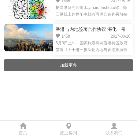
客户转化率？
1665
2017-08-15
据网络研究公司Baymard Institute称，每
三辆线上购物车中就有两辆会在购买前被
清空。所有旅游零售商都清楚打折和限时
抢购之类的手段有助于...
香港与内地签署合作协议 深化一带一
路及邮轮旅游合作
1458
2017-08-10
8月9日上午，国家旅游局与香港特区政府
签署《关于进一步深化内地与香港旅游合
作协议》，进一步加强双方在旅游发展方
面的交流合作。国家旅游...
加载更多
首页
旅业得到
联系我们