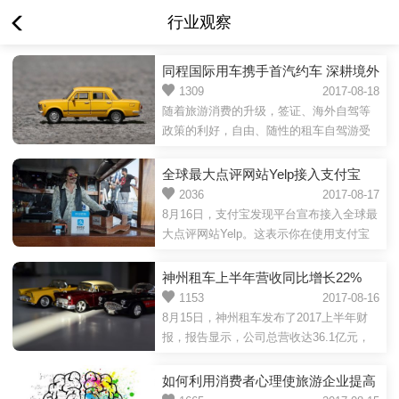
行业观察
同程国际用车携手首汽约车 深耕境外
游小交通服务
1309
2017-08-18
随着旅游消费的升级，签证、海外自驾等
政策的利好，自由、随性的租车自驾游受
到了越来越多用户的青睐。2017年8月15
日，在约吧，看世界首...
全球最大点评网站Yelp接入支付宝
400万赴美中国游客一键找美食
2036
2017-08-17
8月16日，支付宝发现平台宣布接入全球最
大点评网站Yelp。这表示你在使用支付宝
时可以同时享受支付宝与Yelp两种服务，
在美国出境游时使用支...
神州租车上半年营收同比增长22%
租赁业务超预期
1153
2017-08-16
8月15日，神州租车发布了2017上半年财
报，报告显示，公司总营收达36.1亿元，
同比增长22%，实现净利润3.8亿元，同比
下降 64%；核心业务汽车...
如何利用消费者心理使旅游企业提高