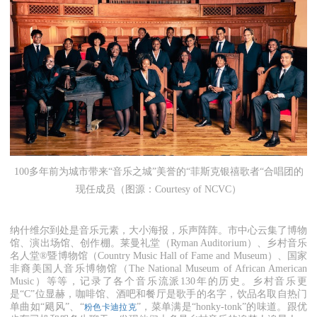
100多年前为城市带来“音乐之城”美誉的“菲斯克银禧歌者“合唱团的
现任成员（图源：Courtesy of NCVC）
纳什维尔到处是音乐元素，大小海报，乐声阵阵。市中心云集了博物
馆、演出场馆、创作棚。莱曼礼堂（Ryman Auditorium）、乡村音乐
名人堂®暨博物馆（Country Music Hall of Fame and Museum）、国家
非裔美国人音乐博物馆（The National Museum of African American
Music）等等，记录了各个音乐流派130年的历史。乡村音乐更
是“C”位显赫，咖啡馆、酒吧和餐厅是歌手的名字，饮品名取自热门
单曲如“飓风”、“
”，菜单满是“honky-tonk”的味道。跟优
粉色卡迪拉克