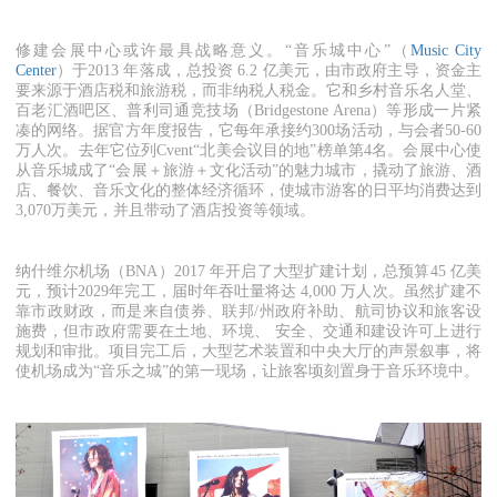
修建会展中心或许最具战略意义。“音乐城中心”（
Music City
Center
）于2013 年落成，总投资 6.2 亿美元，由市政府主导，资金主
要来源于酒店税和旅游税，而非纳税人税金。它和乡村音乐名人堂、
百老汇酒吧区、普利司通竞技场（Bridgestone Arena）等形成一片紧
凑的网络。据官方年度报告，它每年承接约300场活动，与会者50-60
万人次。去年它位列Cvent“北美会议目的地”榜单第4名。会展中心使
从音乐城成了“会展＋旅游＋文化活动”的魅力城市，撬动了旅游、酒
店、餐饮、音乐文化的整体经济循环，使城市游客的日平均消费达到
3,070万美元，并且带动了酒店投资等领域。
纳什维尔机场（BNA）2017 年开启了大型扩建计划，总预算45 亿美
元，预计2029年完工，届时年吞吐量将达 4,000 万人次。虽然扩建不
靠市政财政，而是来自债券、联邦/州政府补助、航司协议和旅客设
施费，但市政府需要在土地、环境、 安全、交通和建设许可上进行
规划和审批。项目完工后，大型艺术装置和中央大厅的声景叙事，将
使机场成为“音乐之城”的第一现场，让旅客顷刻置身于音乐环境中。