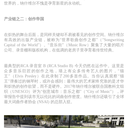
世界的，纳什维尔不愧是孕育新星的永动机。
产业链之二：创作帝国
在炽热的舞台后面，是同样关键却不易被看见的创作空间。纳什维尔
有高效的出版产业链，被称为“世界歌曲创作之都”（“Songwriting
Capital of the World”）。“音乐街”（Music Row）聚集了大量的唱片
公司、录音棚和版权机构，在低调的老房子里孕育着传世经典。
最典型的RCA 录音室 B (RCA Studio B) 今天仍然在运作中。这里是
众多音乐巨匠的创作之地，墙上有众多传奇艺人的图片，“猫
王”（Elvis Presley）在此录制了200多首作品。当你认真观察“猫
王”弹奏过的钢琴时，或许会感到：最伟大的艺术家终究靠的是才华
和炽热的创作欲望，而不是硬件。2017年纳什维尔被联合国教科文组
织（UNESCO）评为“创意城市：音乐之都”（“City of Music”），评
审报告中提到该市无以伦比的词曲创作密度。纳什维尔还吸引了全球
最大词曲作者协会 (NSAI) 的总部入驻。