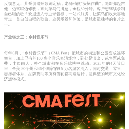
反馈意见。几番切磋后歌词定稿，老师稍微“头脑作曲”，随即弹起吉
他，边试唱边修改，直到菜鸟们满意，全程30分钟。客户想继续录制
自己唱的歌？欢迎进入专业录音棚，一站式服务，让菜鸟们欢天喜地
带走一首自创自唱的歌曲。这类场景和体验，是城市最独特的名片之
一。
产业链之三：乡村音乐节
每年6月，“乡村音乐节”（CMA Fest）把城市的街道和公园变成连环
舞台，加上已有的180 多个音乐表演场地，到处是演出，或售票或免
费，丰俭由人，整个城市都在音乐脉搏中跳动。2025年的4天节日
里，全美 50个州和46个国家的9.5 万名游客涌入，同时交通、零售、
志愿者体系、品牌赞助等所有齿轮都高速运转，是典型的城市文化经
济运转模式。