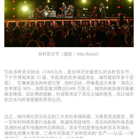
乡村音乐节（摄影：John Russel）
它由乡村音乐协会（CMA主办，是全球历史最悠久的乡村音乐节，
下个月将迎来第 53 届。市政府的支持涵盖资金、城市规划等多个层
面）。它像旅游业的年度引擎，按时启动，呼唤着远方来客：酒店入
住率接近 90%，游客直接消费达8,600 万美元，城市的旅游接待量被
推至峰值。近距离的接触，向游客传达了音乐之城的善意，也让城市
的文化与价值观被世界所认识。
总之，纳什维尔音乐生态的三大支柱各领风骚。大奥普里是殿堂，用
一百年时间维系着行业标准、权威性和连续性；音乐街的制作体系使
灵感转化成可传播的作品和商品；音乐节则是推动乡村音乐市场化、
规模化的重大举措。三者共同形成了乡村音乐的“生产—>认证—>传