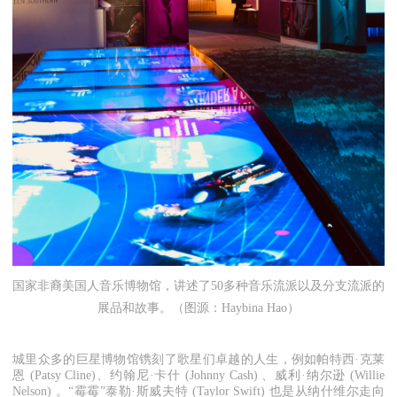
国家非裔美国人音乐博物馆，讲述了50多种音乐流派以及分支流派的
展品和故事。（图源：Haybina Hao）
城里众多的巨星博物馆镌刻了歌星们卓越的人生，例如帕特西·克莱
恩 (Patsy Cline)、约翰尼·卡什 (Johnny Cash) 、威利·纳尔逊 (Willie
Nelson) 。“霉霉”泰勒·斯威夫特 (Taylor Swift) 也是从纳什维尔走向