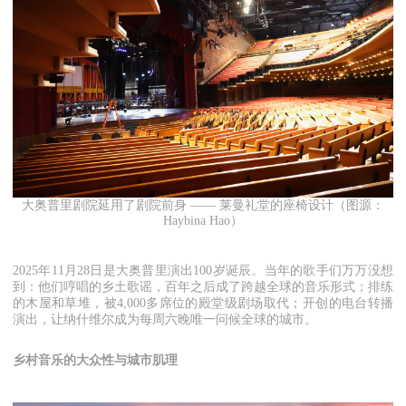
大奥普里剧院延用了剧院前身
——
莱曼礼堂的座椅设计（图源：
Haybina Hao）
2025年11月28日是大奥普里演出100岁诞辰。当年的歌手们万万没想
到：他们哼唱的乡土歌谣，百年之后成了跨越全球的音乐形式；排练
的木屋和草堆，被4,000多席位的殿堂级剧场取代；开创的电台转播
演出，让纳什维尔成为每周六晚唯一问候全球的城市。
乡村音乐的大众性与城市肌理