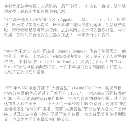
乡村音乐叙事性强，曲调流畅，易于传唱，一把吉它一台戏，随时随
地发生，是真正生长在民间的艺术。
它的源头是阿巴拉契亚山区（Appalachian Mountains）。18、19 世
纪，欧洲移民带着小提琴、班卓琴和古老民谣来到这里，生活艰苦孤
独，哼哼唱唱是最可靠的陪伴。之后与南方非洲裔的音乐相遇，与布
鲁斯、灵歌与即兴表达方式混合形成了一种更为流动的音乐。
“乡村音乐之父”吉米·罗杰斯（Jimmie Rodgers）代表了草根民众。他
把蓝调、福音、山地音乐与约德尔唱法揉在一起，奠定了个人歌手的
传统。卡特家族（The Carter Family）则奠定了和声与“Carter
Scratch”吉他风格的典型特征。一百多年里前赴后继的歌手和艺人，
推动了它的演变和发展。
1925 年WSM 电台开播了“大奥普里”（Grand Ole Opry）实况节目，
把南方乡野的音乐送进了千家万户；1932 年，WSM靠5 万瓦特发射
机和一座268米高的钻石形广播塔，把信号传递到30多个州，甚至远
达加拿大和中美洲 —— 今天人们开车经过 I-65 公路时，还能看到这
座继续发射信号的广播塔。随着“大奥普里”节目被纳入各大广播网
络，以及短波电台与海外联播平台的转播，大奥普里节目传播到世
界，也成为美国历史最长的广播节目。