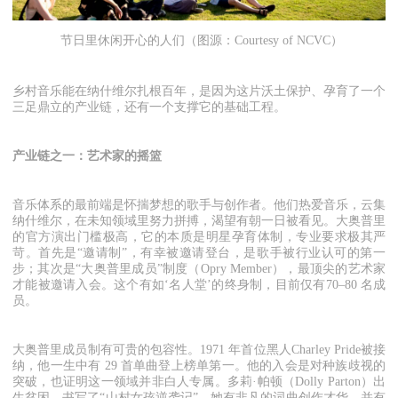
节日里休闲开心的人们（图源：Courtesy of NCVC）
乡村音乐能在纳什维尔扎根百年，是因为这片沃土保护、孕育了一个
三足鼎立的产业链，还有一个支撑它的基础工程。
产业链之一：艺术家的摇篮
音乐体系的最前端是怀揣梦想的歌手与创作者。他们热爱音乐，云集
纳什维尔，在未知领域里努力拼搏，渴望有朝一日被看见。大奥普里
的官方演出门槛极高，它的本质是明星孕育体制，专业要求极其严
苛。首先是“邀请制”，有幸被邀请登台，是歌手被行业认可的第一
步；其次是“大奥普里成员”制度（Opry Member），最顶尖的艺术家
才能被邀请入会。这个有如‘名人堂’的终身制，目前仅有70–80 名成
员。
大奥普里成员制有可贵的包容性。1971 年首位黑人Charley Pride被接
纳，他一生中有 29 首单曲登上榜单第一。他的入会是对种族歧视的
突破，也证明这一领域并非白人专属。多莉·帕顿（Dolly Parton）出
生贫困，书写了“山村女孩逆袭记”，她有非凡的词曲创作才华，并有