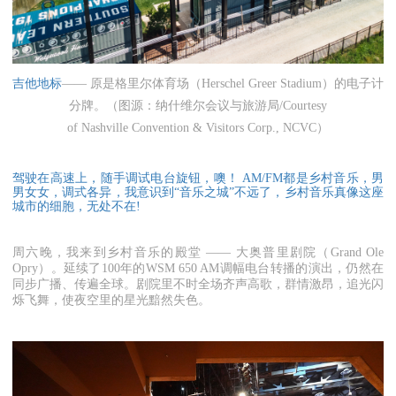
吉他地标
——
原是格里
尔体育场（Herschel Greer Stadium）的电子计
分牌。（图源：纳什维尔会议与旅游局/Courtesy
of Nashville Convention & Visitors Corp., NCVC
）
驾驶在高速上，随手调试电台旋钮，噢！ AM/FM都是乡村音乐，男
男女女，调式各异，我意识到“音乐之城”不远了，乡村音乐真像这座
城市的细胞，无处不在!
周六晚，我来到乡村音乐的殿堂 —— 大奥普里剧院（Grand Ole
Opry）。延续了100年的WSM 650 AM调幅电台转播的演出，仍然在
同步广播、传遍全球。剧院里不时全场齐声高歌，群情激昂，追光闪
烁飞舞，使夜空里的星光黯然失色。