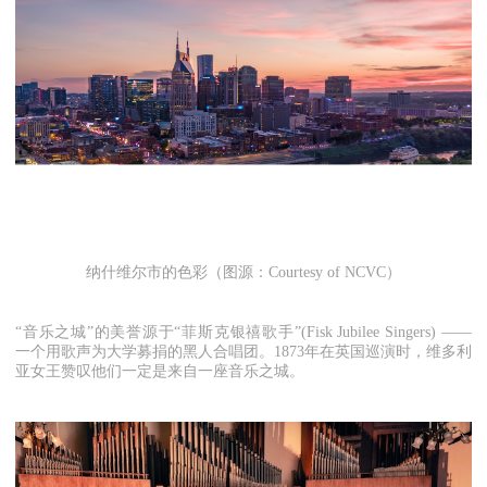
纳什维尔市的色彩（图源：Courtesy of NCVC）
“音乐之城”的美誉源于“菲斯克银禧歌手”(Fisk Jubilee Singers) ——
一个用歌声为大学募捐的黑人合唱团。1873年在英国巡演时，维多利
亚女王赞叹他们一定是来自一座音乐之城。