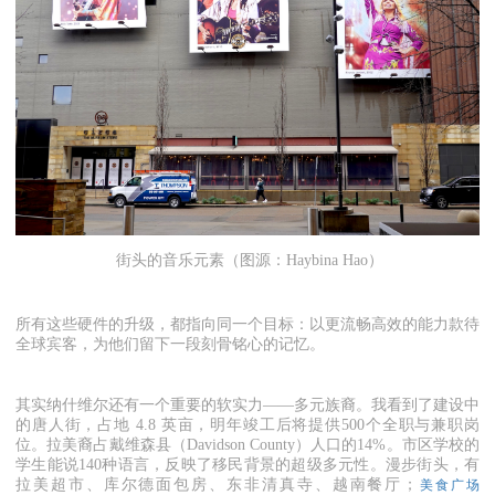
街头的音乐元素（图源：Haybina Hao）
所有这些硬件的升级，都指向同一个目标：以更流畅高效的能力款待
全球宾客，为他们留下一段刻骨铭心的记忆。
其实纳什维尔还有一个重要的软实力——多元族裔。我看到了建设中
的唐人街，占地 4.8 英亩，明年竣工后将提供500个全职与兼职岗
位。拉美裔占戴维森县（Davidson County）人口的14%。市区学校的
学生能说140种语言，反映了移民背景的超级多元性。漫步街头，有
拉美超市、库尔德面包房、东非清真寺、越南餐厅；
美食广场