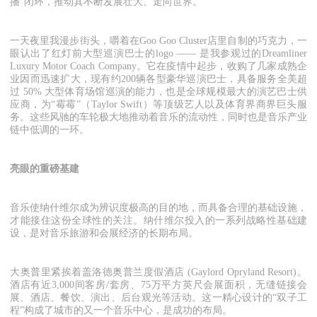
播”闭环，推动其不断发展壮大、走向世界。
一天夜里我漫步街头，嚼着在Goo Goo Cluster店里自制的巧克力，一
眼认出了红灯前大型巡演巴士的logo —— 是我参观过的Dreamliner
Luxury Motor Coach Company。它在疫情中起步，收购了几家成熟企
业因而迅速扩大，现有约200辆各型豪华巡演巴士，具备服务全美超
过 50% 大型体育场馆巡演的能力，也是全球规模最大的演艺巴士供
应商，为“霉霉”（Taylor Swift）等顶级艺人以及体育界商界巨头服
务。这些风驰的车轮极大地推动着音乐的流动性，同时也是音乐产业
链中低调的一环。
亮眼的重磅基建
音乐使纳什维尔成为辨识度极高的目的地，而具备合理的基础设施，
才能接住这份全球性的关注。纳什维尔投入的一系列战略性基础建
设，是对音乐旅游和会展经济的长期布局。
大奥普里紧挨着盖洛德奥普兰度假酒店 (Gaylord Opryland Resort)。
酒店有近3,000间客房/套房、75万平方英尺会展面积，无缝链接会
展、酒店、餐饮、演出、后台观光等活动。这一精心设计的“双子工
程”构成了城市的又一个音乐中心，是成功的布局。