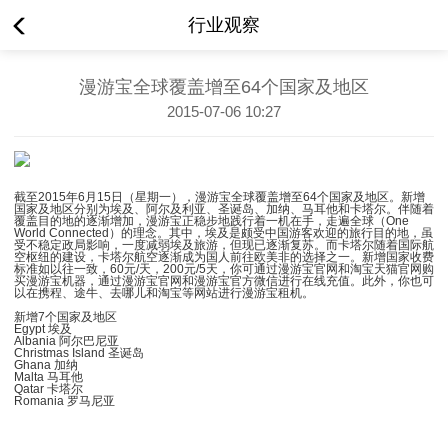
行业观察
漫游宝全球覆盖增至64个国家及地区
2015-07-06 10:27
截至2015年6月15日（星期一），漫游宝全球覆盖增至64个国家及地区。新增
国家及地区分别为埃及、阿尔及利亚、圣诞岛、加纳、马耳他和卡塔尔。伴随着
覆盖目的地的逐渐增加，漫游宝正稳步地践行着一机在手，走遍全球（One
World Connected）的理念。其中，埃及是颇受中国游客欢迎的旅行目的地，虽
受不稳定政局影响，一度减弱埃及旅游，但现已逐渐复苏。而卡塔尔随着国际航
空枢纽的建设，卡塔尔航空逐渐成为国人前往欧美非的选择之一。新增国家收费
标准如以往一致，60元/天，200元/5天，你可通过漫游宝官网和淘宝天猫官网购
买漫游宝机器，通过漫游宝官网和漫游宝官方微信进行在线充值。此外，你也可
以在携程、途牛、去哪儿和淘宝等网站进行漫游宝租机。
新增7个国家及地区
Egypt 埃及
Albania 阿尔巴尼亚
Christmas Island 圣诞岛
Ghana 加纳
Malta 马耳他
Qatar 卡塔尔
Romania 罗马尼亚