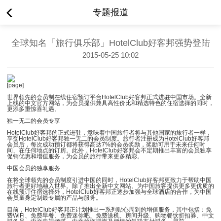
专题报道
全球知名「旅行俱乐部」HotelClub好客邦强势登陆
2015-05-25 10:02
[page]
世界领先的会员制在线住宿预订平台HotelClub好客邦正式进驻中国市场。全新
上线的中文官方网站，为会员提供兼具高性价比和精选特色的住宿选择的同时，
更添多重惊喜礼遇。
独一无二的会员专享
HotelClub好客邦的正式进驻，意味着中国旅行者将与其他国家的旅行者一样，
享受HotelClub好客邦独一无二的会员制度。旅行者注册成为HotelClub好客邦
会员后，每次成功预订都将获得高达7%的会员奖励，奖励可用于未来任何时
间、在任何地点的订房。此外，HotelClub好客邦会不定期推出丰富的会员独享
促销优惠和增值服务，为会员的旅行带来更多精彩。
中国会员的独享服务
在将全球领先的会员制度引进中国的同时，HotelClub好客邦更致力于帮助中国
旅行者更好地融入世界。除了推出全新中文网站、为中国旅客提供更多更优质的
在线预订住宿选择外，HotelClub好客邦正逐步加强与全球酒店的合作，为中国
会员量身定制最专属的产品与服务。
目前，HotelClub好客邦正计划推出一系列贴心周到的增值服务，其中包括：免
费WiFi、免费早餐、免费迷你吧、免费送机、房间升级、购物餐饮折扣券、中文