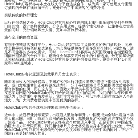
服务员、中文电视频道、中文旅游指南及便捷的银联支付服务。早前，
HotelClub好客邦亦与本土在线支付平台达成合作，成为第一家可使用支付宝预
订酒店的全球在线旅游平台，充分迎合了中国旅客的消费习惯。
突破传统的旅行理念
出行住宿选择之外，HotelClub好客邦精心打造的线上旅行俱乐部将罗列全球热
门目的地、设计多样化线路、分享实用攻略、提供个性化服务，让旅客在欣赏美
景的同时，充分领略风土人情、更加丰富旅行体验。
遍布全球的住宿资源
有别于传统酒店预订平台，HotelClub好客邦除了提供优质的热门酒店外，同样
擅长探寻别具特色的精选酒店，为会员提供更多丰富多彩的个性化下榻之所，满
足不同旅客的多样化需求。同时，HotelClub好客邦与多家国际知名连锁酒店集
团间长期紧密的合作关系，也确保会员享受高性价比的住宿选择。数万间星级酒
店和精品酒店组成了HotelClub好客邦庞大的住宿资源网络，覆盖全球141个国
家和7400座城市。
HotelClub好客邦亚洲区总裁承丹丹女士表示：
随着国民收入的稳步提高，中国游客的出行习惯和消费习惯也正悄悄发生着改
变。我们发现旅客们正变得越来越内行，乐于寻找价格合理又能提供优质服务和
新奇体验的住所，而在这方面，一直致力于提供丰富住宿选择、贴心个性服务和
实惠奖励回馈的HotelClub好客邦恰恰能满足他们的需求。我们的团队年轻但充
满活力，热爱旅行更热爱生活。我们非常有信心，可以为本土旅游市场注入全新
活力，为广大消费者提供更丰富更优质的选择。
HotelClub好客邦全球总经理朱嘉华先生也表示：
近年来，旅游行业持续繁荣，出境游人数逐年攀升，中国更成为全球出境游市场
最大输出国。同时，随着互联网的蓬勃发展，越来越多游客倾向通过在线平台预
订旅游产品。HotelClub好客邦选择在这个时候进入中国，正是看到了中国市场
的巨大潜力和无限商机。我们相信承丹丹女士将凭借自身丰富的行业经验，带领
HotelClub好客邦在将全球领先的会员制度和旅行理念引进中国的同时，帮助中
国旅行者更好地融入世界。