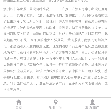
爵品位之旅全程宿于五星酒店，客人能得到完全的奢华享受。
澳洲线十年发展，呈现两种情况。一、一直推广在澳东海岸，出现过度开
发。二、忽略了西澳、北澳、南澳等地的开发和推广。澳洲市场随着出境
游越来越多，客人对目的地更加挑剔，进入审美疲劳期，在旅游经费有限
的情况下，转向其他出境游，如欧洲、美洲等。做了澳新线这么多年，如
澳洲西海岸的珀斯、南澳的阿德莱德、被成为天然氧吧的塔斯马尼亚、北
领地的大红石头、西海岸的南太平洋风景、荒漠景观，南澳的葡萄酒文
化，都是很引人入胜的旅游元素。现在的澳线产品上并未见到这些旅游胜
地的名字，旅行社看重这些地方，但游客没有认知度，推出此类路线只是
死路一条。有部讲述澳大利亚开发史的电影叫《Australia》，片中对澳洲
大陆进行了宏大描写和介绍，这是一个很好了解澳洲的途径。对澳洲旅游
局和各州旅游局来说，加强潜力线路的开发，在中国市场上追加投资，携
手旅行社推出新路线，扩大澳洲在中国客人心目中的认知度，是当务之
急。对于旅行社来说，开发更深层次的产品、更多新元素来吸引回头，值
得业界思考。
首页
旅业得到
联系我们