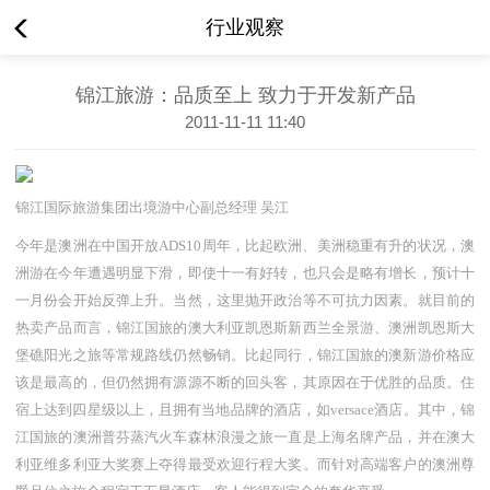
行业观察
锦江旅游：品质至上 致力于开发新产品
2011-11-11 11:40
锦江国际旅游集团出境游中心副总经理 吴江
今年是澳洲在中国开放ADS10周年，比起欧洲、美洲稳重有升的状况，澳
洲游在今年遭遇明显下滑，即使十一有好转，也只会是略有增长，预计十
一月份会开始反弹上升。当然，这里抛开政治等不可抗力因素。就目前的
热卖产品而言，锦江国旅的澳大利亚凯恩斯新西兰全景游、澳洲凯恩斯大
堡礁阳光之旅等常规路线仍然畅销。比起同行，锦江国旅的澳新游价格应
该是最高的，但仍然拥有源源不断的回头客，其原因在于优胜的品质。住
宿上达到四星级以上，且拥有当地品牌的酒店，如versace酒店。其中，锦
江国旅的澳洲普芬蒸汽火车森林浪漫之旅一直是上海名牌产品，并在澳大
利亚维多利亚大奖赛上夺得最受欢迎行程大奖。而针对高端客户的澳洲尊