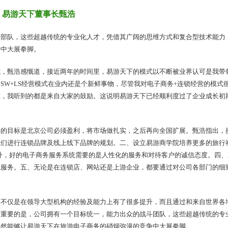
易游天下董事长甄浩
斗部队，这些超越传统的专业化人才，凭借其广阔的思维方式和复合型技术能力
争中大展拳脚。
式，甄浩感慨道，接近两年的时间里，易游天下的模式以不断被业界认可是我带
SW+LS经营模式在业内还是个新鲜事物，尽管我对电子商务+连锁经营的模式
在，我听到的都是来自大家的鼓励。这说明易游天下已经顺利度过了企业成长初
年的目标是北京公司必须盈利，将市场做扎实，之后再向全国扩展。甄浩指出，
我们进行连锁品牌及线上线下品牌的规划。二、设立易游商学院培养更多的旅行
提升，好的电子商务服务系统需要的是人性化的服务和对待客户的诚信态度。四、
源服务。五、无论是在连锁店、网站还是上游企业，都要通过对公司各部门的细
，不仅是在领导大型机构的经验及能力上有了很多提升，而且通过和来自世界各
最重要的是，公司拥有一个目标统一，能力出众的战斗团队，这些超越传统的专
必然能够让易游天下在旅游电子商务的硝烟弥漫的竞争中大展拳脚。