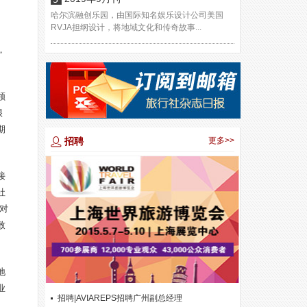
哈尔滨融创乐园，由国际知名娱乐设计公司美国
RVJA担纲设计，将地域文化和传奇故事...
，
领
很
期
招聘
更多>>
接
社
对
致
地
业
招聘|AVIAREPS招聘广州副总经理