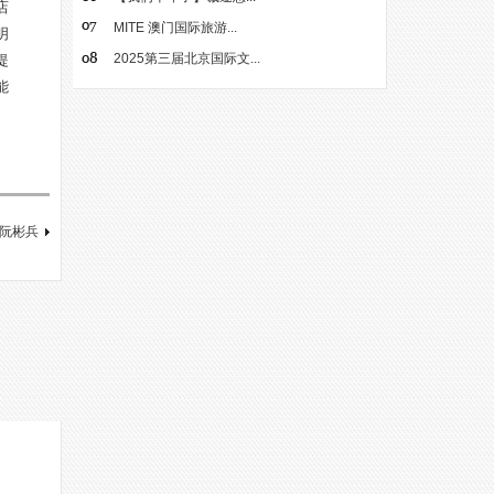
店
MITE 澳门国际旅游...
明
2025第三届北京国际文...
提
能
阮彬兵