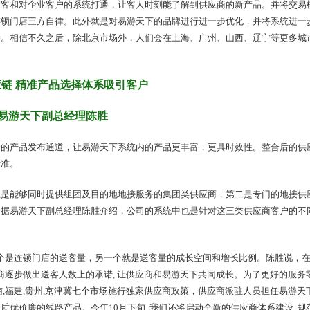
直客和对企业客户的系统打通，让客人时刻能了解到供应商的新产品。并将交易
连锁门店三方自律。此外就是对易游天下的品牌进行进一步优化，并将系统进一
善。相信不久之后，除北京市场外，人们会在上海、广州、山西、辽宁等更多城
链 精准产品选择体系吸引客户
易游天下副总经理陈胜
捷的产品发布通道，让易游天下系统内的产品更丰富，更具时效性。整合后的供
标准。
先是能够同时提供组团及目的地地接服务的集团类供应商，第二是专门的地接供
。据易游天下副总经理陈胜介绍，公司的系统中也是针对这三类供应商客户的不
一个是连锁门店的送客量，另一个就是送客量的成长空间和增长比例。陈胜说，
商逐步做出送客人数上的承诺, 让供应商和易游天下共同成长。为了更好的服务
,福建,贵州,京津冀七个市场施行独家供应商政策，供应商派驻人员担任易游天
优价廉的线路产品。今年10月下旬, 我们还将启动全新的供应商体系建设, 规