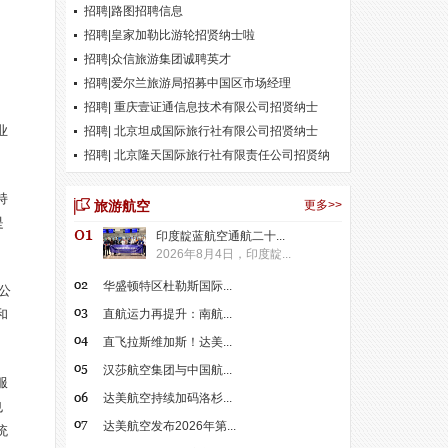
招聘|路图招聘信息
招聘|皇家加勒比游轮招贤纳士啦
招聘|众信旅游集团诚聘英才
招聘|爱尔兰旅游局招募中国区市场经理
招聘| 重庆壹证通信息技术有限公司招贤纳士
业
招聘| 北京坦成国际旅行社有限公司招贤纳士
招聘| 北京隆天国际旅行社有限责任公司招贤纳
士
持
旅游航空
更多>>
是
印度靛蓝航空通航二十...
2026年8月4日，印度靛...
华盛顿特区杜勒斯国际...
公
和
直航运力再提升：南航...
直飞拉斯维加斯！达美...
汉莎航空集团与中国航...
服
达美航空持续加码洛杉...
也
达美航空发布2026年第...
统