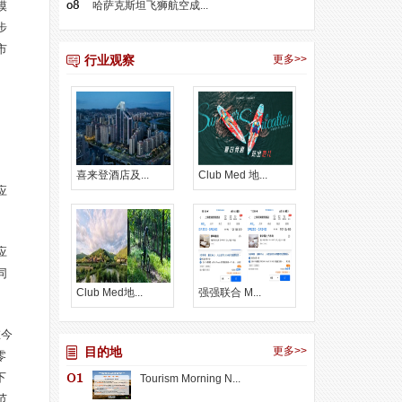
模
哈萨克斯坦飞狮航空成...
步
市
行业观察
更多>>
喜来登酒店及...
Club Med 地...
应
应
同
Club Med地...
强强联合 M...
在今
目的地
更多>>
零
下
Tourism Morning N...
范