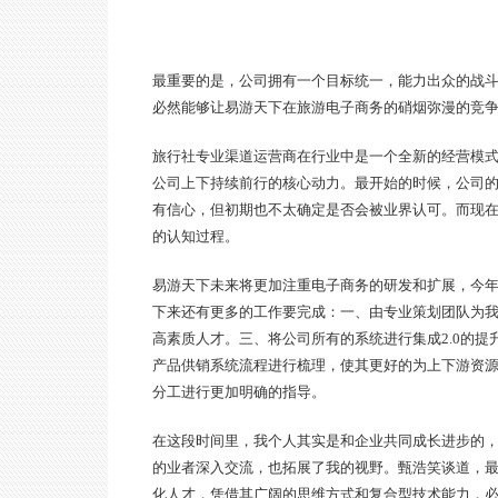
最重要的是，公司拥有一个目标统一，能力出众的战
必然能够让易游天下在旅游电子商务的硝烟弥漫的竞
旅行社专业渠道运营商在行业中是一个全新的经营模
公司上下持续前行的核心动力。最开始的时候，公司的
有信心，但初期也不太确定是否会被业界认可。而现
的认知过程。
易游天下未来将更加注重电子商务的研发和扩展，今
下来还有更多的工作要完成：一、由专业策划团队为
高素质人才。三、将公司所有的系统进行集成2.0的
产品供销系统流程进行梳理，使其更好的为上下游资
分工进行更加明确的指导。
在这段时间里，我个人其实是和企业共同成长进步的
的业者深入交流，也拓展了我的视野。甄浩笑谈道，
化人才，凭借其广阔的思维方式和复合型技术能力，