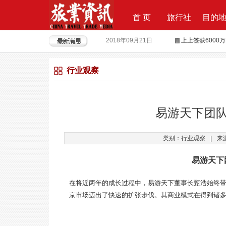
首 页
旅行社
目的
2018年08月15日
全球摄影旅行“
2018年04月28日
重磅|云地接全
行业观察
2018年04月26日
超级分销 开启
2018年04月25日
荣耀时刻，傲世启
2017年09月29日
Produktvermar
易游天下团
2016年05月12日
旅行社大佬对“营
类别：行业观察
|
来
2018年09月21日
上上签获6000
易游天下
在将近两年的成长过程中，易游天下董事长甄浩始终
京市场迈出了快速的扩张步伐。其商业模式在得到诸