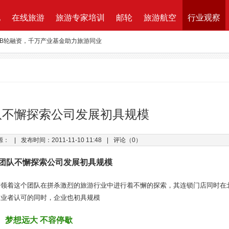
地
在线旅游
旅游专家培训
邮轮
旅游航空
行业观察
路图”宣布获得千万元融资
资收购蘑菇旅行 打造加强版全球目的地资源一站式直采平台
新的航程
航| 华远国旅“济南定期航班直飞巴黎”产品发布会闪耀泉城
ktung Leistungsbeschreibung 招标说明
队不懈探索公司发展初具规模
改增”说了些什么？
源：
|
发布时间：2011-11-10 11:48
|
评论（0）
万B轮融资，千万产业基金助力旅游同业
团队不懈探索公司发展初具规模
带领着这个团队在拼杀激烈的旅游行业中进行着不懈的探索，其连锁门店同时在
多业者认可的同时，企业也初具规模
梦想远大 不容停歇