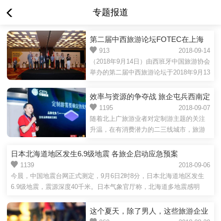
专题报道
第二届中西旅游论坛FOTEC在上海
圆满落幕
913
2018-09-14
（2018年9月14日）由西班牙中国旅游协会
举办的第二届中西旅游论坛于2018年9月13
日至9月14日在上海举办。本届商业论坛旨
在通过中国的旅行...
效率与资源的争夺战 旅企屯兵西南定
制游
1195
2018-09-07
随着北上广旅游业者对定制游主题的关注
升温，在有消费潜力的二三线城市，旅游
业者也纷纷转向产品升级，瞄准定制游主
题。旅行社资讯在往年成...
日本北海道地区发生6.9级地震 各旅企启动应急预案
1139
2018-09-06
今晨，中国地震台网正式测定，9月6日2时8分，日本北海道地区发生
6.9级地震，震源深度40千米。日本气象官厅称，北海道多地震感明
显，目前没...
这个夏天，除了男人，这些旅游企业