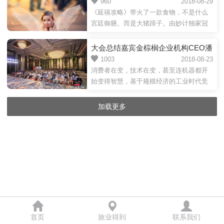
都成了“大猪蹄子”
960
2018-08-29
《延禧攻略》带火了一款食物，不是什么
宫廷御膳。而是大猪蹄子。由妙计独家冠
名的2018全国旅行社渠道运营商年会帷幕
虽徐落，情谊仍绵绵...
大会总结嘉宾金棕榈企业机构CEO潘
皓波：大数据+真实流量如何做到精
1003
2018-08-23
消费者在变，技术在变，甚至连机器都开
准营销？
始变得智慧，基于规模经济的工业时代竞
争逻辑已经失效。在这个疯狂颠覆的时
代，没有旁观者。所以焦虑...
加载更多
首页
旅业得到
联系我们