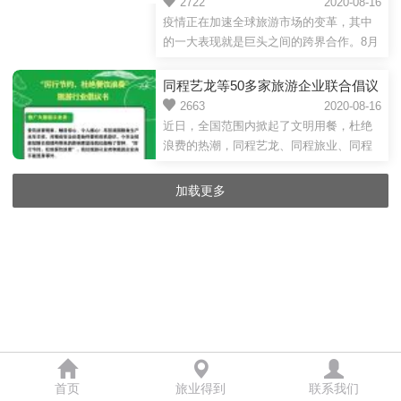
务+优质供应链”价值无限放大
2722
2020-08-16
疫情正在加速全球旅游市场的变革，其中
的一大表现就是巨头之间的跨界合作。8月
16日，携程集团与京东集团在京签署战略
合作协议，京东集团将...
同程艺龙等50多家旅游企业联合倡议
“厉行节约，杜绝餐饮浪费”
2663
2020-08-16
近日，全国范围内掀起了文明用餐，杜绝
浪费的热潮，同程艺龙、同程旅业、同程
国旅、海昌集团、宋城集团等50多家旅游
企业面向全行业联合发起...
加载更多
首页
旅业得到
联系我们