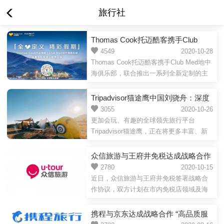
旅行社
Thomas Cook托迈酷客携手Club
Med地中海俱乐部发力国内游
4549
2020-10-28
Thomas Cook托迈酷客携手Club Med地中
海俱乐部，联合推出一系列全新定制的主
题度假套餐，以更丰富、地道的目的地玩
乐体验和更细致、周到...
Tripadvisor猫途鹰中国刘骁舟：深度
游时代，有趣会玩的旅行者正在引领
3055
2020-10-26
更加会玩、有趣的全球领先旅行平台
新潮流
Tripadvisor猫途鹰，正在将更多丰富、新
潮的旅行玩法渗透到中国旅行者群体。随
着国内深度游时代的来临，...
众信旅游与王府井免税达成战略合作
旅游购物及免税业态布局再进一程
2780
2020-10-15
近日，众信旅游与王府井免税签署战略合
作协议，双方计划在市内免税店领域及海
南自由贸易港联合开展旅游+购物业务，借
助众信旅游已有基础流...
携程与京东达成战略合作 “高品质服