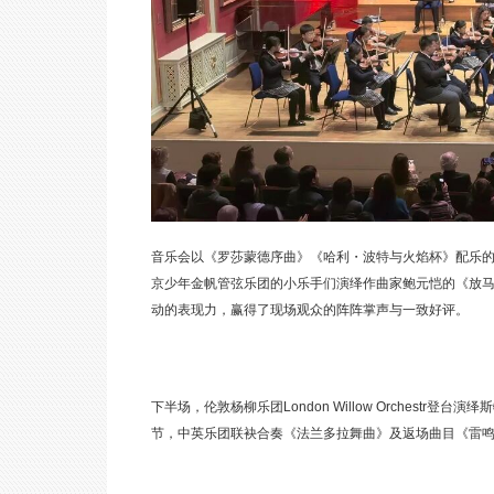
音乐会以《罗莎蒙德序曲》《哈利・波特与火焰杯》配乐
京少年金帆管弦乐团的小乐手们演绎作曲家鲍元恺的《放
动的表现力，赢得了现场观众的阵阵掌声与一致好评。
下半场，伦敦杨柳乐团London Willow Orches
节，中英乐团联袂合奏《法兰多拉舞曲》及返场曲目《雷