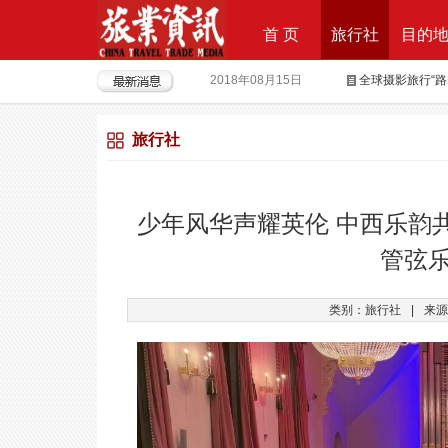
首 页
旅行社
目的
2018年08月15日
全球摄影旅行“
2018年04月28日
重磅|云地接全
旅行社
2018年04月26日
超级分销 开启
2018年04月25日
荣耀时刻，傲世启
2017年09月29日
Produktvermar
少年风华声耀英伦 中西乐韵
2016年05月12日
旅行社大佬对“营
管弦
2018年09月21日
上上签获6000
类别：旅行社
|
来源