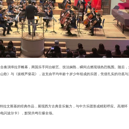
的合奏演绎拉开帷幕，两国乐手同台献艺、技法娴熟，瞬间点燃现场热烈氛围。随后，
马山歌》与《拔根芦柴花》，这支由平均年龄十岁少年组成的乐团，凭借扎实的功底与
tr登台演绎斯特拉文斯基的经典作品，展现西方古典音乐魅力，与中方乐团形成精彩呼应。高潮环
鸣电闪波尔卡》，默契共鸣引爆全场。