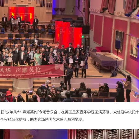
乐团“少年风华 声耀英伦”专场音乐会，在英国皇家音乐学院圆满落幕。众信游学依托
，全程精细化护航，助力这场跨国艺术盛会顺利呈现。