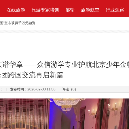
地
在线旅游
旅游专家培训
邮轮
旅游航空
行业观察
路图”宣布获得千万元融资
资收购蘑菇旅行 打造加强版全球目的地资源一站式直采平台
新的航程
航| 华远国旅“济南定期航班直飞巴黎”产品发布会闪耀泉城
ktung Leistungsbeschreibung 招标说明
共谱华章——众信游学专业护航北京少年金
改增”说了些什么？
乐团跨国交流再启新篇
万B轮融资，千万产业基金助力旅游同业
：
|
发布时间：2026-02-03 11:08
|
评论（0）