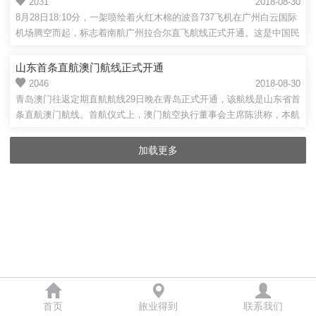
2031
2018-08-30
8月28日18:10分，一架喷绘着火红木棉的波音737飞机在广州白云国际
机场腾空而起，标志着南航广州拉合尔直飞航线正式开通。这是中国民
航开...
山东首条直航澳门航线正式开通
2046
2018-08-30
青岛澳门往返定期直航航线29日晚在青岛正式开通，该航线是山东省首
条直航澳门航线。首航仪式上，澳门航空执行董事会主席陈洪称，本航
线的...
加载更多
首页
旅业得到
联系我们