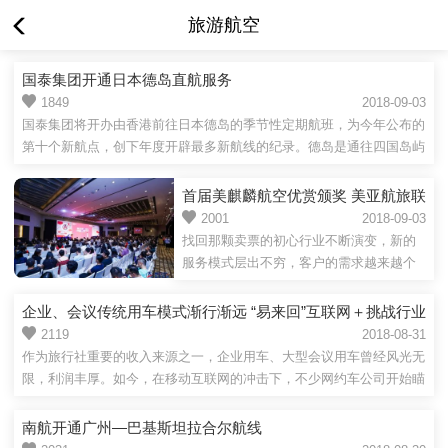
旅游航空
国泰集团开通日本德岛直航服务
1849
2018-09-03
国泰集团将开办由香港前往日本德岛的季节性定期航班，为今年公布的
第十个新航点，创下年度开辟最多新航线的纪录。德岛是通往四国岛屿
的门户...
首届美麒麟航空优赏颁奖 美亚航旅联
合航空公司共同探讨代理未来价值
2001
2018-09-03
找回那颗卖票的初心行业不断演变，新的
服务模式层出不穷，客户的需求越来越个
性化，市场的服务也将越来越细化。新形
势下，传统代理，旅行社...
企业、会议传统用车模式渐行渐远 “易来回”互联网＋挑战行业
瓶颈
2119
2018-08-31
作为旅行社重要的收入来源之一，企业用车、大型会议用车曾经风光无
限，利润丰厚。如今，在移动互联网的冲击下，不少网约车公司开始瞄
准这一...
南航开通广州—巴基斯坦拉合尔航线