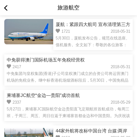
旅游航空
厦航：紧跟四大航司 宣布清理第三方
值机平台
1721
2018-05-31
5月30日，厦航发布公告，规范在线选座、
值机服务。全文如下：尊敬的各位旅客：
近期我司发现未经我司授权的第三方网络
平台以非正常的方式，...
中免获得澳门国际机场五年免税经营权
2417
2018-05-31
中免集团与皇权集团(香港)子公司皇权澳门成立的合资公司将运营澳门
机场的免税业务。继中标香港机场烟酒标段后，5月30日，中国免税品
(集团)...
柬埔寨JC航空“金边—贵阳”成功首航
2337
2018-05-29
5月27日，柬埔寨JC国际航空金边贵阳直飞定期航班首航成功，每周三
班，于周三、周五、周日往返于柬埔寨首都金边和中国贵阳。为庆祝该
新航...
44家外航将改标中国台湾 台媒:两岸