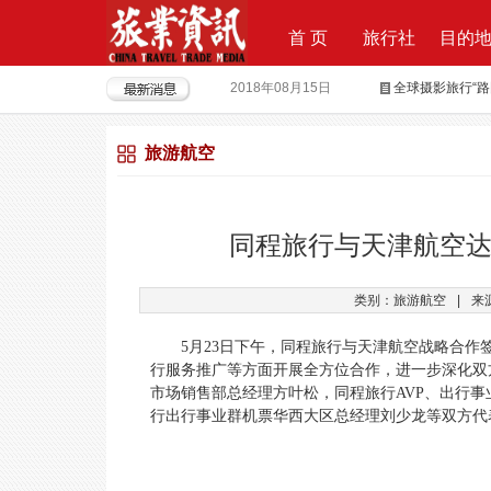
首 页
旅行社
目的
2018年08月15日
全球摄影旅行“
2018年04月28日
重磅|云地接全
旅游航空
2018年04月26日
超级分销 开启
2018年04月25日
荣耀时刻，傲世启
2017年09月29日
Produktvermar
同程旅行与天津航空达
2016年05月12日
旅行社大佬对“营
类别：旅游航空
|
来
2018年09月21日
上上签获6000
5月23日下午，同程旅行与天津航空战略合作
行服务推广等方面开展全方位合作，进一步深化双
市场销售部总经理方叶松，同程旅行AVP、出行事
行出行事业群机票华西大区总经理刘少龙等双方代