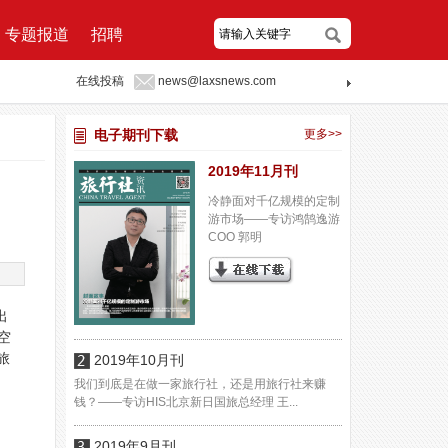
专题报道
招聘
在线投稿
news@laxsnews.com
电子期刊下载
更多>>
2019年11月刊
冷静面对千亿规模的定制
游市场——专访鸿鹄逸游
COO 郭明
出
空
旅
2019年10月刊
我们到底是在做一家旅行社，还是用旅行社来赚
钱？——专访HIS北京新日国旅总经理 王...
2019年9月刊