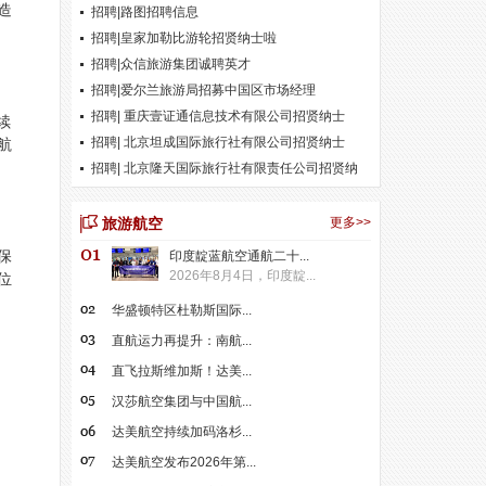
造
招聘|路图招聘信息
招聘|皇家加勒比游轮招贤纳士啦
招聘|众信旅游集团诚聘英才
招聘|爱尔兰旅游局招募中国区市场经理
招聘| 重庆壹证通信息技术有限公司招贤纳士
续
招聘| 北京坦成国际旅行社有限公司招贤纳士
航
招聘| 北京隆天国际旅行社有限责任公司招贤纳
士
旅游航空
更多>>
保
印度靛蓝航空通航二十...
2026年8月4日，印度靛...
位
华盛顿特区杜勒斯国际...
直航运力再提升：南航...
直飞拉斯维加斯！达美...
汉莎航空集团与中国航...
达美航空持续加码洛杉...
达美航空发布2026年第...