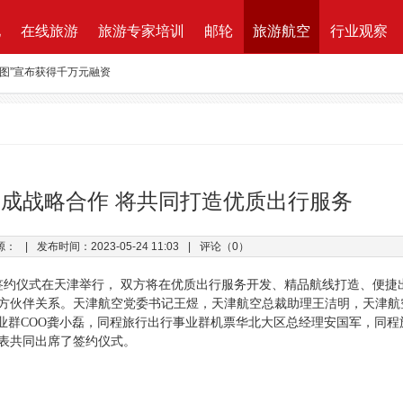
地
在线旅游
旅游专家培训
邮轮
旅游航空
行业观察
路图”宣布获得千万元融资
资收购蘑菇旅行 打造加强版全球目的地资源一站式直采平台
新的航程
航| 华远国旅“济南定期航班直飞巴黎”产品发布会闪耀泉城
ktung Leistungsbeschreibung 招标说明
成战略合作 将共同打造优质出行服务
改增”说了些什么？
源：
|
发布时间：2023-05-24 11:03
|
评论（0）
万B轮融资，千万产业基金助力旅游同业
签约仪式在天津举行， 双方将在优质出行服务开发、精品航线打造、便捷
方伙伴关系。天津航空党委书记王煜，天津航空总裁助理王洁明，天津航
业群COO龚小磊，同程旅行出行事业群机票华北大区总经理安国军，同程
表共同出席了签约仪式。