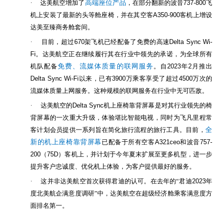
·
达美航空增加了
高端座位产品
，在部分翻新的波音
737-800
飞
机上安装了最新的头等舱座椅，并在其空客
A350-900
客机上增设
达美至臻商务舱套间。
·
目前，超过
670
架飞机已经配备了免费的高速
Delta Sync Wi-
Fi
。达美航空正在继续履行其在行业中领先的承诺，为全球所有
机队配备
免费、流媒体质量的联网服务
。自
2023
年
2
月推出
Delta Sync Wi-Fi
以来，已有
3900
万乘客享受了超过
4500
万次的
流媒体质量上网服务。这种规模的联网服务在行业中无可匹敌。
·
达美航空的
Delta Sync
机上座椅靠背屏幕是对其行业领先的椅
背屏幕的一次重大升级，体验堪比智能电视，同时为飞凡里程常
客计划会员提供一系列旨在简化旅行流程的旅行工具。
目前，
全
新的机上座椅靠背屏幕
已配备于所有空客
A321ceo
和波音
757-
200
（
75D
）客机上，并计划于今年夏末扩展至更多机型，进一步
提升客户忠诚度、优化机上体验，为客户提供最好的服务。
·
这并非达美航空首次获得君迪的认可。在去年的“君迪
2023
年
度北美航企满意度调研”中，达美航空在超级经济舱乘客满意度方
面排名第一。