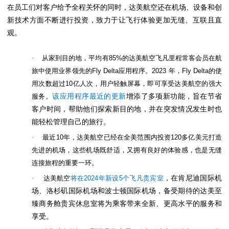
在员工们对客户给予全程关怀的同时，达美航空还在机场、设备和创
新技术方面不断进行投资，致力于让飞行体验更加无缝、互联且直
观。
·
从家到目的地，平均有
85%
的达美航空飞凡里程常客会员在航
旅中使用业界领先的
Fly Delta
应用程序。
2023
年，
Fly Delta
的使
用次数超过
10
亿人次，用户轻触屏幕，即可享受达美航空的强大
服务。
该应用程序最近的更新
增添了多项新功能，旨在节省
客户时间，帮助他们探索新目的地，并在突发情况发生时也
能轻松管理自己的旅行。
·
最近
10
年，达美航空已经在全美范围内投资
120
多亿美元打造
先进的机场，这些机场既舒适，又拥有良好的体验感，也是无缝
连接旅程的重要一环。
·
达美航空
将在
2024
年新设
5
个飞凡贵宾室
，在肯尼迪国际机
场、洛杉矶国际机场和波士顿国际机场，备受期待的达美至
臻商务舱贵宾休息室将为乘客带来全新、更高水平的服务和
享受。