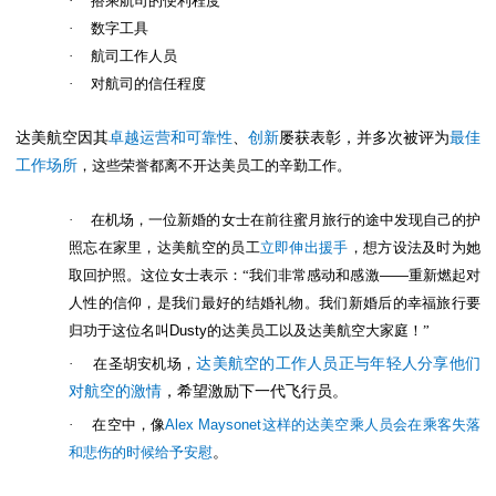
·
搭乘航司的便利程度
·
数字工具
·
航司工作人员
·
对航司的信任程度
达美航空因其
卓越运营和可靠性
、
创新
屡获表彰，并多次被评为
最佳
工作场所
，这些荣誉都离不开达美员工的辛勤工作。
·
在机场，一位新婚的女士在前往蜜月旅行的途中发现自己的护
照忘在家里，达美航空的员工
立即伸出援手
，想方设法及时为她
取回护照。这位女士表示：“我们非常感动和感激
——
重新燃起对
人性的信仰，是我们最好的结婚礼物。我们新婚后的幸福旅行要
归功于这位名叫
Dusty
的达美员工以及达美航空大家庭！”
·
在圣胡安机场，
达美航空的工作人员正与年轻人分享他们
对航空的激情
，希望激励下一代飞行员。
·
在空中，像
Alex Maysonet
这样的达美空乘人员会在乘客失落
和悲伤的时候给予安慰
。