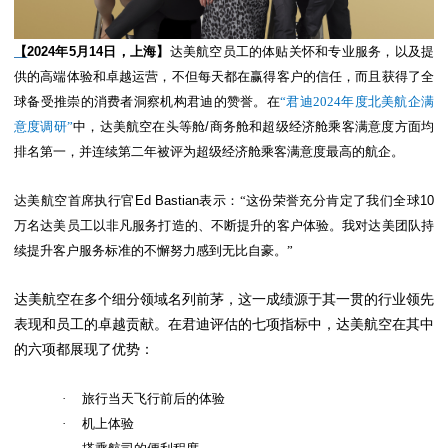
【
2024
年
5
月
14
日，上海】
达美航空员工的体贴关怀和专业服务，以及提
供的高端体验和卓越运营，不但每天都在赢得客户的信任，而且获得了全
球备受推崇的消费者洞察机构君迪的赞誉。在
“君迪2024年度北美航企满
意度调研”
中，达美航空在头等舱
/
商务舱和超级经济舱乘客满意度方面均
排名第一，并连续第二年被评为超级经济舱乘客满意度最高的航企。
达美航空首席执行官
Ed Bastian
表示：“这份荣誉充分肯定了我们全球
10
万名达美员工以非凡服务打造的、不断提升的客户体验。我对达美团队持
续提升客户服务标准的不懈努力感到无比自豪。”
达美航空在多个细分领域名列前茅，这一成绩源于其一贯的行业领先
表现和员工的卓越贡献。在君迪评估的七项指标中，达美航空在其中
的六项都展现了优势：
·
旅行当天飞行前后的体验
·
机上体验