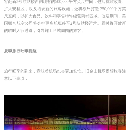
将翻新3号航站楼西侧现有的500,000平方英尺空间，包括抗震改造、
扩大安检区，以及增设新的旅客设施，还将额外打造 250,000平方英
尺空间，以扩大食品、饮料和零售特许经营商铺区域。改建期间，美
国联合航空公司将会把更多航班移至2号航站楼运营。届时将开放新
的临时人行过道，引导施工区域周围的旅客。
夏季旅行旺季提醒
旅行旺季的到来，意味着机场也会更加繁忙。旧金山机场提醒旅客注
意以下事项：