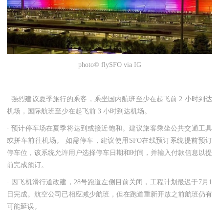
photo© flySFO via IG
· 强烈建议夏季旅行的乘客，乘坐国内航班至少在起飞前 2 小时到达
机场，国际航班至少在起飞前 3 小时到达机场。
· 预计停车场在夏季将达到或接近饱和。建议旅客乘坐公共交通工具
或拼车前往机场。 如需停车，建议使用SFO在线预订系统提前预订
停车位，该系统允许用户选择停车日期和时间，并输入付款信息以提
前完成预订。
· 因飞机滑行道改建，28号跑道左侧目前关闭，工程计划最迟于7月1
日完成。航空公司已相应减少航班，但在跑道重新开放之前航班仍有
可能延误。