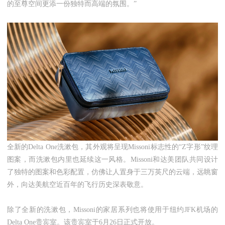
的至尊空间更添一份独特而高端的氛围。”
全新的Delta One洗漱包，其外观将呈现Missoni标志性的“Z字形”纹理
图案，而洗漱包内里也延续这一风格。Missoni和达美团队共同设计
了独特的图案和色彩配置，仿佛让人置身于三万英尺的云端，远眺窗
外，向达美航空近百年的飞行历史深表敬意。
除了全新的洗漱包，Missoni的家居系列也将使用于纽约JFK机场的
Delta One贵宾室。该贵宾室于6月26日正式开放。