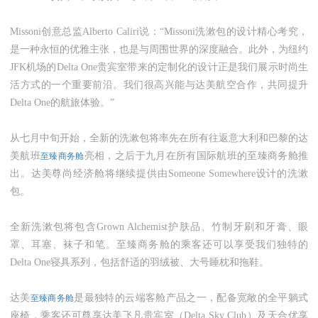
Missoni
创意总监Alberto Caliri说：“Missoni洗漱包的设计精心考究，
是一种永恒的优雅主张，也是与周围世界的深度融合。此外，为纽约
JFK机场的Delta One贵宾室带来的定制化的设计正是我们展示时尚生
活方式的一个重要前沿。我们很高兴能与达美航空合作，共同提升
Delta One的航旅体验。”
从七月中旬开始，全新的洗漱包将率先在所有往返意大利和巴黎的达
美航班
亮相，之后于九月在所有国际航班的至臻商务舱推
至臻商务舱
出。达美尊尚经济舱将继续提供由Someone Somewhere设计的洗漱
包。
全新洗漱包将包含Grown Alchemist护肤品、竹制牙刷和牙膏、眼
罩、耳塞、袜子和笔。至臻商务舱的乘客还可以享受我们独特的
Delta One寝具系列，包括舒适的羽绒被、大号睡枕和拖鞋。
达美
是最独特的云端客舱产品之一，配备宽敞的全平躺式
至臻商务舱
座椅，乘客还可尊享达美飞凡贵宾室（Delta Sky Club）及天合优享