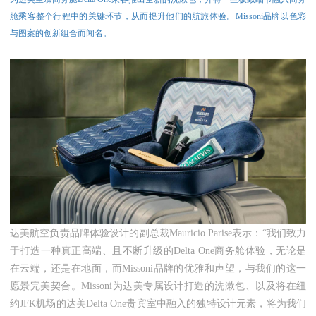
舱乘客整个行程中的关键环节，从而提升他们的航旅体验。Missoni品牌以色彩
与图案的创新组合而闻名。
达美航空负责品牌体验设计的副总裁Mauricio Parise表示：“我们致力
于打造一种真正高端、且不断升级的Delta One商务舱体验，无论是
在云端，还是在地面，而Missoni品牌的优雅和声望，与我们的这一
愿景完美契合。Missoni为达美专属设计打造的洗漱包、以及将在纽
约JFK机场的达美Delta One贵宾室中融入的独特设计元素，将为我们