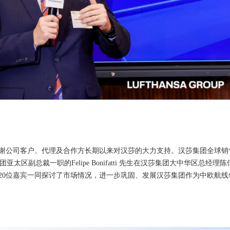
谢公司客户、代理及合作方长期以来对汉莎的大力支持。汉莎集团全球销
团亚太区副总裁一职的Felipe Bonifatti 先生在汉莎集团大中华区总经理陈
20位嘉宾一同探讨了市场情况，进一步巩固、发展汉莎集团作为中欧航线