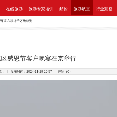
地
在线旅游
旅游专家培训
邮轮
旅游航空
行业观察
路图”宣布获得千万元融资
资收购蘑菇旅行 打造加强版全球目的地资源一站式直采平台
新的航程
航| 华远国旅“济南定期航班直飞巴黎”产品发布会闪耀泉城
ktung Leistungsbeschreibung 招标说明
北区感恩节客户晚宴在京举行
改增”说了些什么？
源：
|
发布时间：2024-11-29 10:57
|
评论（0）
万B轮融资，千万产业基金助力旅游同业