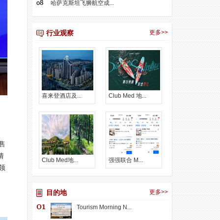
哈萨克斯坦飞狮航空成...
行业观察
更多>>
喜来登酒店及...
Club Med 地...
售
倩
Club Med地...
强强联合 M...
领
目的地
更多>>
Tourism Morning N...