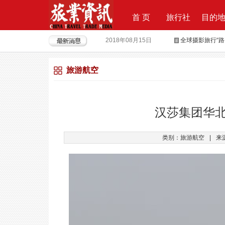
首 页
旅行社
目的
2018年08月15日
全球摄影旅行“
2018年04月28日
重磅|云地接全
旅游航空
2018年04月26日
超级分销 开启
2018年04月25日
荣耀时刻，傲世启
2017年09月29日
Produktvermar
汉莎集团华
2016年05月12日
旅行社大佬对“营
类别：旅游航空
|
来
2018年09月21日
上上签获6000