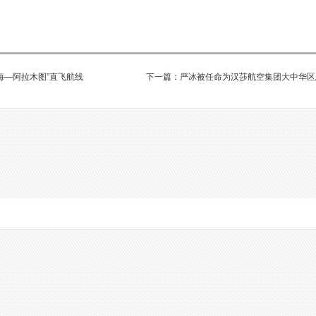
海—阿拉木图”直飞航线
下一篇：严冰被任命为汉莎航空集团大中华区