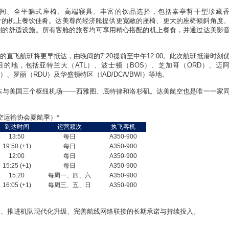
间、全平躺式座椅、高端寝具、丰富的饮品选择，包括泰亭哲干型珍藏
计的机上餐饮佳肴。达美尊尚经济舱提供更宽敞的座椅、更大的座椅倾斜角度
到的舒适设施。所有客舱的旅客均可享用精心搭配的机上餐食，并通过达美影
律的直飞航班将更早抵达，由晚间的
7:20
提前至中午
12:00
。此次航班抵港时刻
目的地，包括亚特兰大（
ATL
）、波士顿（
BOS
）、芝加哥（
ORD
）、迈
）、罗丽（
RDU
）及华盛顿特区（
IAD/DCA/BWI
）等地。
东与美国三个枢纽机场——西雅图、底特律和洛杉矶。达美航空也是唯一一家
空运输协会夏航季）
*
到达时间
运营频次
执飞客机
13:50
每日
A350-900
19:50 (+1)
每日
A350-900
12:00
每日
A350-900
15:25 (+1)
每日
A350-900
15:20
每周一、四、六
A350-900
16:05 (+1)
每周三、五、日
A350-900
品、推进机队现代化升级、完善航线网络联接的长期承诺与持续投入。