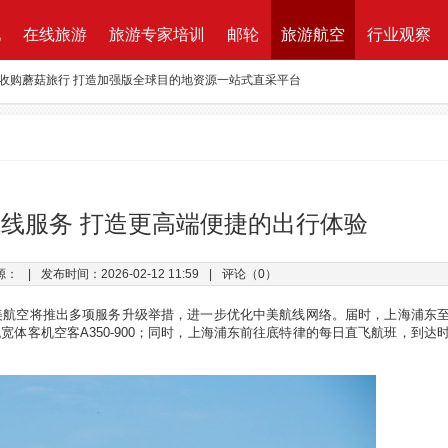
地
在线旅游
旅游专家培训
邮轮
旅游航空
行业观察
资收购蘑菇旅行 打造加强版全球目的地资源一站式直采平台
新的航程
航| 华远国旅“济南定期航班直飞巴黎”产品发布会闪耀泉城
ktung Leistungsbeschreibung 招标说明
改增”说了些什么？
线服务 打造更高端便捷的出行体验
万B轮融资，千万产业基金助力旅游同业
源：
|
发布时间：2026-02-12 11:59
|
评论（0）
路图”宣布获得千万元融资
美航空将推出多项服务升级举措，进一步优化中美航线网络。届时，上海浦东
舰宽体客机空客
A350-900
；同时，上海浦东前往底特律的每日直飞航班，到达