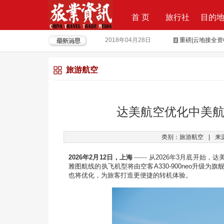
首 页
旅行社
目的
2018年04月28日
重磅|云地接全
2018年04月26日
超级分销 开启
旅游航空
2018年04月25日
荣耀时刻，傲世启
2017年09月29日
Produktvermar
2016年05月12日
旅行社大佬对“营
达美航空优化中美航
2018年09月21日
上上签获6000
类别：旅游航空
|
来
2018年08月15日
全球摄影旅行“
2026
年
2
月
12
日，上海
——
从
2026
年
3
月底开始，达
雅图航线的执飞机型将由空客
A330-900neo
升级为旗
也将优化，为旅客打造更便捷的转机体验。