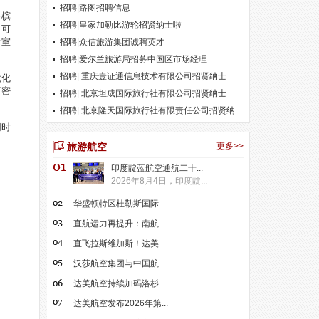
招聘|路图招聘信息
香槟
招聘|皇家加勒比游轮招贤纳士啦
、可
音室
招聘|众信旅游集团诚聘英才
招聘|爱尔兰旅游局招募中国区市场经理
招聘| 重庆壹证通信息技术有限公司招贤纳士
优化
阿密
招聘| 北京坦成国际旅行社有限公司招贤纳士
招聘| 北京隆天国际旅行社有限责任公司招贤纳
同时
士
旅游航空
更多>>
印度靛蓝航空通航二十...
2026年8月4日，印度靛...
华盛顿特区杜勒斯国际...
直航运力再提升：南航...
直飞拉斯维加斯！达美...
汉莎航空集团与中国航...
达美航空持续加码洛杉...
达美航空发布2026年第...