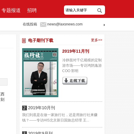
专题报道
招聘
在线投稿
news@laxsnews.com
电子期刊下载
更多>>
2019年11月刊
冷静面对千亿规模的定制
游市场——专访鸿鹄逸游
COO 郭明
至西
时刻
2019年10月刊
我们到底是在做一家旅行社，还是用旅行社来赚
钱？——专访HIS北京新日国旅总经理 王...
2019年9月刊