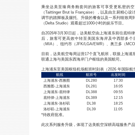
乘坐达美至臻商务舱套间的旅客可享受更私密的空
（
Taittinger Brut la Française
），以及由主厨精心设
调节的踏脚板及腿托、升级的餐食以及一系列细致周
（
Delta Studio
）观看超过
1000
小时的娱乐节目。
自
2026
年
3
月
30
日起，达美航空由上海浦东前往底特
后，旅客可更高效中转至美国东海岸及中西部多个
（
MIA
）、纽约市（
JFK/LGA/EWR
）、奥兰多（
MCO
目前，达美航空每周运营
17
个直飞航班，联接上海浦
联通上海与美国东西海岸门户枢纽的美国航司。
上海浦东至美国枢纽机场航班时刻表（
2026
年国际航
航线
航班号
出发时间
上海浦东
-
西雅图
DL280
17:30
西雅图
-
上海浦东
DL281
16:05
上海浦东
-
底特律
DL388
09:55
底特律
-
上海浦东
DL389
12:15
上海浦东
-
洛杉矶
DL38
18:25
洛杉矶
-
上海浦东
DL39
11:05
*
待政府批准。
此次系列服务升级，体现了达美航空深耕高端服务产