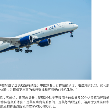
举措彰显了达美航空持续提升中国旅客出行体验的承诺。通过升级机型、优化
体验，并提供更丰富的出行选择和更顺畅的转机体验。”
后，客舱运力将同步提升，新增
3
个达美至臻商务舱套间及
20
个达美尊尚经济
四种特色座舱体验：达美至臻商务舱套间、达美尊尚经济舱、达美优悦经济舱
有航班都将由旗舰机型空客
A350-900
执飞。