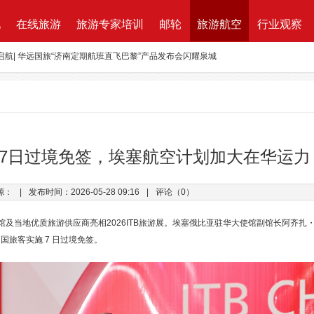
地
在线旅游
旅游专家培训
邮轮
旅游航空
行业观察
ktung Leistungsbeschreibung 招标说明
改增”说了些什么？
万B轮融资，千万产业基金助力旅游同业
路图”宣布获得千万元融资
资收购蘑菇旅行 打造加强版全球目的地资源一站式直采平台
7日过境免签，埃塞航空计划加大在华运力
新的航程
源：
|
发布时间：2026-05-28 09:16
|
评论（0）
航| 华远国旅“济南定期航班直飞巴黎”产品发布会闪耀泉城
华使馆及当地优质旅游供应商亮相2026ITB旅游展。埃塞俄比亚驻华大使馆副馆长阿齐扎
对中国旅客实施 7 日过境免签。