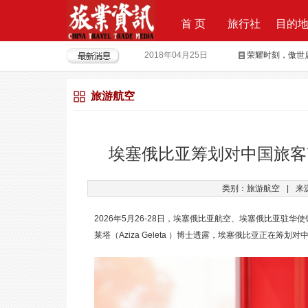
首 页
旅行社
目的
2017年09月29日
Produktvermar
2016年05月12日
旅行社大佬对“营
旅游航空
2018年09月21日
上上签获6000
2018年08月15日
全球摄影旅行“
2018年04月28日
重磅|云地接全
埃塞俄比亚筹划对中国旅客
2018年04月26日
超级分销 开启
类别：旅游航空
|
来
2018年04月25日
荣耀时刻，傲世启
2026年5月26-28日，埃塞俄比亚航空、埃塞俄比亚驻
莱塔（Aziza Geleta ）博士透露，埃塞俄比亚正在筹划