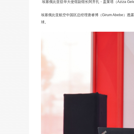
埃塞俄比亚驻华大使馆副馆长阿齐扎・盖莱塔（Aziza Gele
埃塞俄比亚航空中国区总经理唐睿博（Girum Abebe
球。