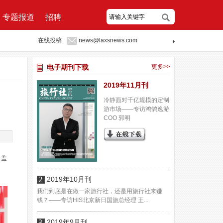
专题报道
招聘
在线投稿
news@laxsnews.com
电子期刊下载
更多>>
2019年11月刊
冷静面对千亿规模的定制
游市场——专访鸿鹄逸游
COO 郭明
・盖
2019年10月刊
我们到底是在做一家旅行社，还是用旅行社来赚
钱？——专访HIS北京新日国旅总经理 王...
2019年9月刊