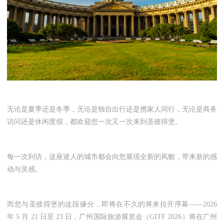
无论是夏季还是冬季，无论是独自出行还是携家人同行，无论是商务
访问还是休闲度假，都欢迎您一次又一次来到圣彼得堡。
每一次到访，这座迷人的城市都会向您展现全新的风貌，带来新的感
动与灵感。
而您与圣彼得堡的这段缘分，即将在不久的将来拉开序幕——
2026
年
5
月
21
日至
23
日，广州国际旅游展览会（
GITF 2026
）将在广州