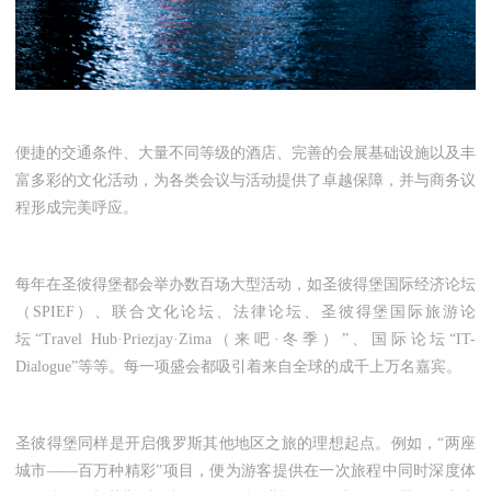
便捷的交通条件、大量不同等级的酒店、完善的会展基础设施以及丰
富多彩的文化活动，为各类会议与活动提供了卓越保障，并与商务议
程形成完美呼应。
每年在圣彼得堡都会举办数百场大型活动，如圣彼得堡国际经济论坛
（
SPIEF
）、联合文化论坛、法律论坛、圣彼得堡国际旅游论
坛“
Travel Hub
·
Priezjay
·
Zima
（来吧·冬季）”、国际论坛“
IT-
Dialogue
”等等。每一项盛会都吸引着来自全球的成千上万名嘉宾。
圣彼得堡同样是开启俄罗斯其他地区之旅的理想起点。例如，“两座
城市——百万种精彩”项目，便为游客提供在一次旅程中同时深度体