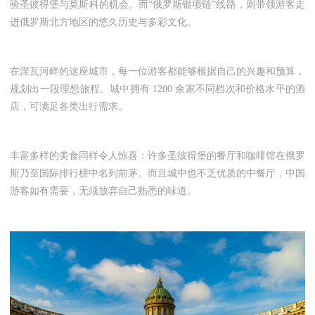
验圣彼得堡与莫斯科的机会。而“俄罗斯银项链”线路，则带领游客走
进俄罗斯北方地区的悠久历史与多彩文化。
在涅瓦河畔的这座城市，每一位游客都能够根据自己的兴趣和预算，
规划出一段理想旅程。城中拥有
1200
余家不同档次和价格水平的酒
店，可满足各类出行需求。
丰富多样的美食同样令人惊喜：许多圣彼得堡的餐厅和咖啡馆在俄罗
斯乃至国际排行榜中名列前茅。而且城中也不乏优质的中餐厅，中国
游客如有需要，无须放弃自己熟悉的味道。