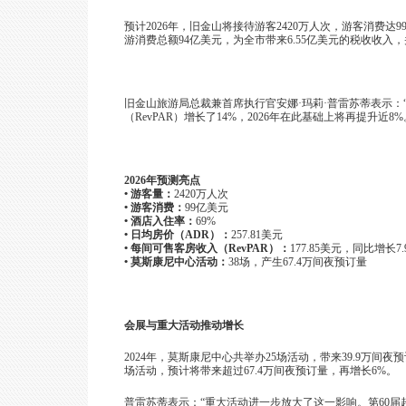
预计2026年，旧金山将接待游客2420万人次，游客消费达9
游消费总额94亿美元，为全市带来6.55亿美元的税收收入
旧金山旅游局总裁兼首席执行官安娜·玛莉·普雷苏蒂表示：
（RevPAR）增长了14%，2026年在此基础上将再提升
2026
年预测亮点
• 游客量：
2420
万人次
•
游客消费：
99亿美元
•
酒店入住率：
69%
•
日均房价（ADR）：
257.81美元
•
每间可售客房收入（RevPAR）：
177.85美元，同比增长7.
•
莫斯康尼中心活动：
38场，产生67.4万间夜预订量
会展与重大活动推动增长
2024
年，莫斯康尼中心共举办25场活动，带来39.9万间夜预订
场活动，预计将带来超过67.4万间夜预订量，再增长6%。
普雷苏蒂表示：“重大活动进一步放大了这一影响。第60届