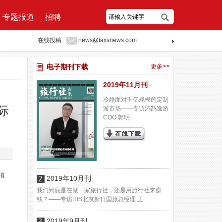
专题报道
招聘
在线投稿
news@laxsnews.com
电子期刊下载
更多>>
2019年11月刊
冷静面对千亿规模的定制
际
游市场——专访鸿鹄逸游
COO 郭明
消
2019年10月刊
我们到底是在做一家旅行社，还是用旅行社来赚
钱？——专访HIS北京新日国旅总经理 王...
2019年9月刊