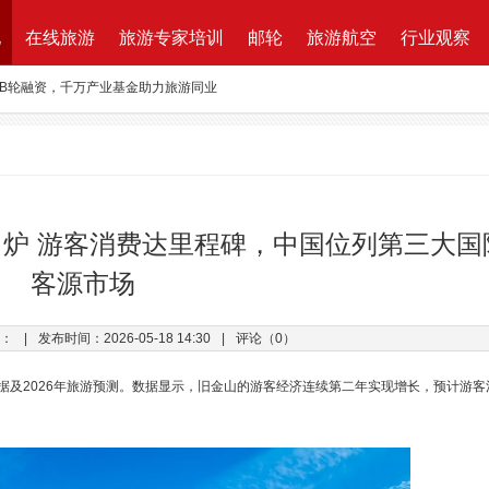
地
在线旅游
旅游专家培训
邮轮
旅游航空
行业观察
万B轮融资，千万产业基金助力旅游同业
路图”宣布获得千万元融资
资收购蘑菇旅行 打造加强版全球目的地资源一站式直采平台
新的航程
航| 华远国旅“济南定期航班直飞巴黎”产品发布会闪耀泉城
出炉 游客消费达里程碑，中国位列第三大国
ktung Leistungsbeschreibung 招标说明
客源市场
改增”说了些什么？
：
|
发布时间：2026-05-18 14:30
|
评论（0）
影响数据及2026年旅游预测。数据显示，旧金山的游客经济连续第二年实现增长，预计游客