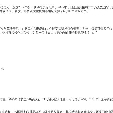
9亿美元，超越2019年创下的96亿美元纪录。2025年，旧金山共接待2370万人次游客，
，并在酒店、餐饮、零售及文化机构等领域支撑了63,900个就业岗位。
“今年莫斯康尼中心将举办38场活动，会展安排进展符合预期。去年，每间可售客房收
近8%。这将直接转化为税收，为每一位旧金山市民的城市服务提供资金支持。”
9%
量；2025年增长至34场活动、63.5万间夜预订量，同比增长59%。2026年计划举办的
超级碗和FIFA国际足联世界杯不仅吸引游客前来，其消费远超赛事本身，还将旧金山