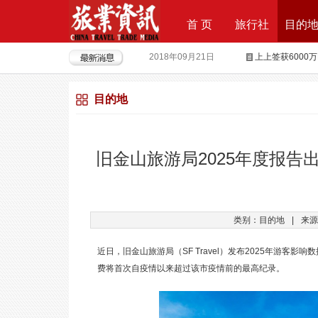
首 页
旅行社
目的
2018年09月21日
上上签获6000
2018年08月15日
全球摄影旅行“
目的地
2018年04月28日
重磅|云地接全
2018年04月26日
超级分销 开启
2018年04月25日
荣耀时刻，傲世启
旧金山旅游局2025年度报告
2017年09月29日
Produktvermar
2016年05月12日
旅行社大佬对“营
类别：目的地
|
来源
近日，旧金山旅游局（SF Travel）发布2025年游客
费将首次自疫情以来超过该市疫情前的最高纪录。