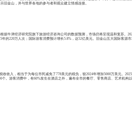
展示旧金山，并与世界各地的参与者和观众建立情感连接。
根据牛津经济研究院旗下旅游经济咨询公司的数据预测，市场仍将呈现温和复苏。202
5年的220万人次；国际游客消费预计增长5.8%，达52亿美元。旧金山五大国际客源市
收收入，相当于为每位市民减免了778美元的税负，较2024年增加5000万美元。2025
62,000个。游客消费中，有60%发生在酒店之外，遍布全市的餐厅、零售商店、艺术机构