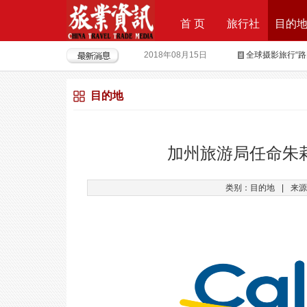
首 页
旅行社
目的
2018年08月15日
全球摄影旅行“
2018年04月28日
重磅|云地接全
目的地
2018年04月26日
超级分销 开启
2018年04月25日
荣耀时刻，傲世启
2017年09月29日
Produktvermar
加州旅游局任命朱
2016年05月12日
旅行社大佬对“营
类别：目的地
|
来源
2018年09月21日
上上签获6000