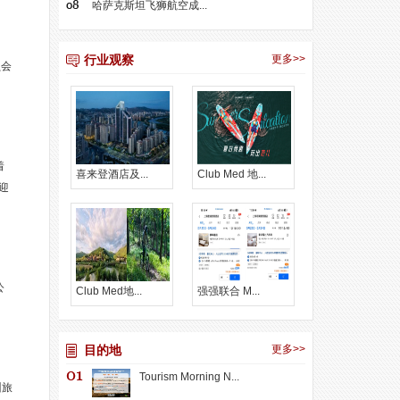
哈萨克斯坦飞狮航空成...
行业观察
更多>>
员会
着
喜来登酒店及...
Club Med 地...
迎
公
Club Med地...
强强联合 M...
目的地
更多>>
Tourism Morning N...
州旅