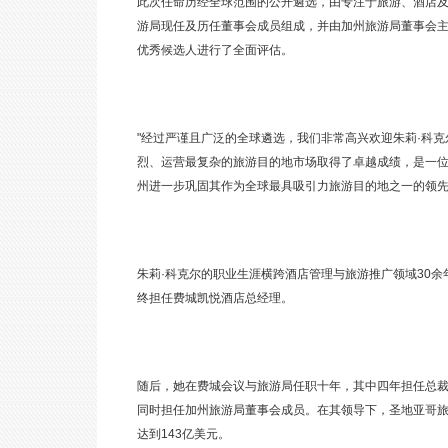
此次任命历经全球范围的公开遴选，由专注于旅游、酒店及会展行
游局现任及历任董事会成员组成，并由加州旅游局董事会主席、
优秀候选人进行了全面评估。
"经过严谨且广泛的全球遴选，我们非常高兴欢迎朱莉·科克尔出
烈、运营最复杂的旅游目的地市场取得了卓越成绩，是一位经过
州进一步巩固其作为全球最具吸引力旅游目的地之一的领先
朱莉·科克尔的职业生涯横跨酒店管理与旅游推广领域30
终担任费城凯悦酒店总经理。
随后，她在费城会议与旅游局任职十年，其中四年担任总裁兼
同时担任加州旅游局董事会成员。在其领导下，圣地亚哥
达到143亿美元。