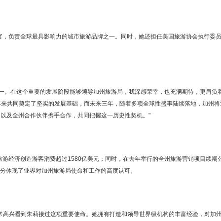
官，负责全球最具影响力的城市旅游品牌之一。同时，她还担任美国旅游协会执行委
之一。在这个重要的发展阶段能够领导加州旅游局，我深感荣幸，也充满期待，更肩负
过去三十年来共同奠定了坚实的发展基础，而未来三年，随着多项全球性盛事陆续落地，加州将
以及全州合作伙伴携手合作，共同把握这一历史性契机。"
旅游经济创造游客消费超过1580亿美元；同时，在去年举行的全州旅游营销项目续期
充分体现了业界对加州旅游局使命和工作的高度认可。
示："我非常高兴看到朱莉接过这项重要使命。她拥有打造和领导世界级机构的丰富经验，对加