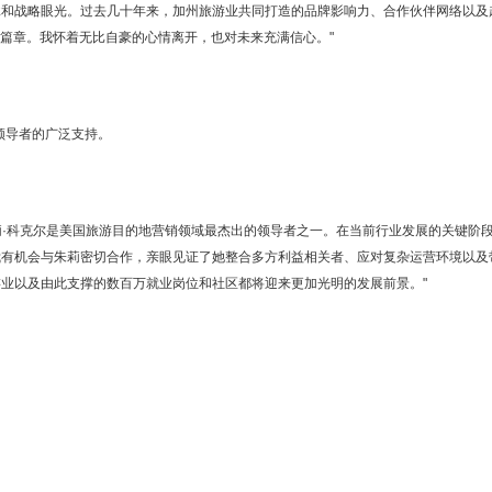
脉和战略眼光。过去几十年来，加州旅游业共同打造的品牌影响力、合作伙伴网络以及
的篇章。我怀着无比自豪的心情离开，也对未来充满信心。"
领导者的广泛支持。
示："朱莉·科克尔是美国旅游目的地营销领域最杰出的领导者之一。在当前行业发展的关键阶
我有机会与朱莉密切合作，亲眼见证了她整合多方利益相关者、应对复杂运营环境以及
业以及由此支撑的数百万就业岗位和社区都将迎来更加光明的发展前景。"