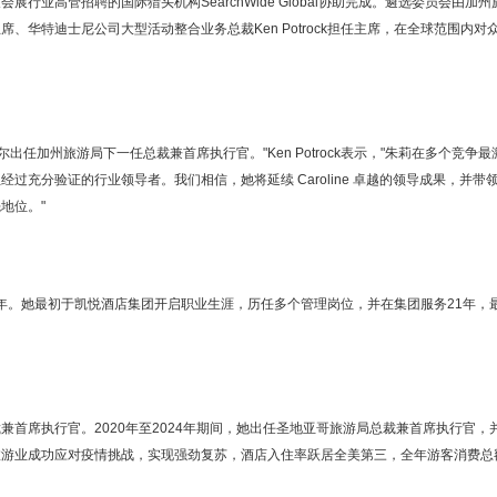
业高管招聘的国际猎头机构SearchWide Global协助完成。遴选委员会由加州
华特迪士尼公司大型活动整合业务总裁Ken Potrock担任主席，在全球范围内对
任加州旅游局下一任总裁兼首席执行官。"Ken Potrock表示，"朱莉在多个竞争最
充分验证的行业领导者。我们相信，她将延续 Caroline 卓越的领导成果，并带
地位。"
余年。她最初于凯悦酒店集团开启职业生涯，历任多个管理岗位，并在集团服务21年，
首席执行官。2020年至2024年期间，她出任圣地亚哥旅游局总裁兼首席执行官，
旅游业成功应对疫情挑战，实现强劲复苏，酒店入住率跃居全美第三，全年游客消费总