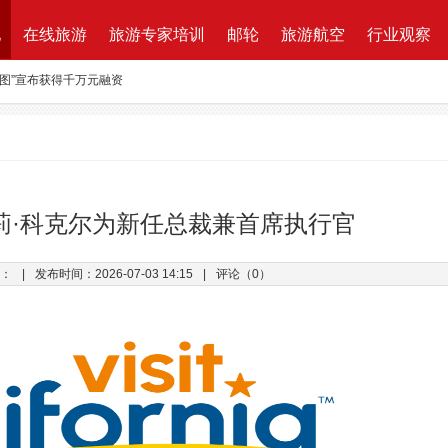
地
在线旅游
旅游专家培训
邮轮
旅游航空
行业观察
路图”宣布获得千万元融资
资收购蘑菇旅行 打造加强版全球目的地资源一站式直采平台
新的航程
航| 华远国旅“济南定期航班直飞巴黎”产品发布会闪耀泉城
ktung Leistungsbeschreibung 招标说明
莉·科克尔为新任总裁兼首席执行官
改增”说了些什么？
：
|
发布时间：2026-07-03 14:15
|
评论（0）
万B轮融资，千万产业基金助力旅游同业