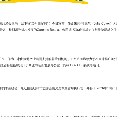
尼亚州旅游会展局（以下称“加州旅游局” ）今日宣布，任命朱莉·科克尔（Julie Coker）为
布退休、长期领导机构发展的Caroline Beteta。朱莉·科克尔也将成为加州旅游局成立
工作。作为一家由旅游产业共同支持的非营利机构，加州旅游局致力于在全球推广加
还将担任加州州长商业与经济发展办公室（简称 GO-Biz）的战略顾问。
的丰富经验，最近担任纽约市旅游会展局总裁兼首席执行官，并将于 2026年10月1