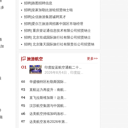
旅
招聘|路图招聘信息
众多
招聘|皇家加勒比游轮招贤纳士啦
招聘|众信旅游集团诚聘英才
招聘|爱尔兰旅游局招募中国区市场经理
招聘| 重庆壹证通信息技术有限公司招贤纳士
招聘| 北京坦成国际旅行社有限公司招贤纳士
激
招聘| 北京隆天国际旅行社有限责任公司招贤纳
领加
士
旅游航空
更多>>
印度靛蓝航空通航二十...
2026年8月4日，印度靛...
最
华盛顿特区杜勒斯国际...
直航运力再提升：南航...
直飞拉斯维加斯！达美...
汉莎航空集团与中国航...
并
达美航空持续加码洛杉...
额
达美航空发布2026年第...