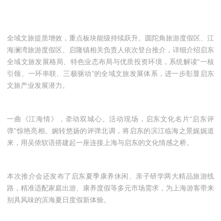
全域文旅提质增效，重点板块能级持续跃升。圆陀角旅游度假区、江
海澜湾旅游度假区、启隆镇相关负责人依次登台推介，详细介绍启东
全域文旅发展格局、特色业态布局与优质投资环境，系统解读“一核
引领、一环串联、三极驱动”的全域文旅发展体系，进一步彰显启东
文旅产业发展潜力。
一曲《江海情》，牵动双城心。活动现场，启东文化名片“启东评
弹”惊艳亮相。婉转悠扬的评弹北调，将启东的滨江临海之景娓娓道
来，用吴侬软语搭建起一座连接上海与启东的文化情感之桥。
本次推介会还发布了启东夏季康养休闲、亲子研学两大精品旅游线
路，精准适配家庭出游、康养度假等多元市场需求，为上海游客带来
别具风味的滨海夏日度假新体验。