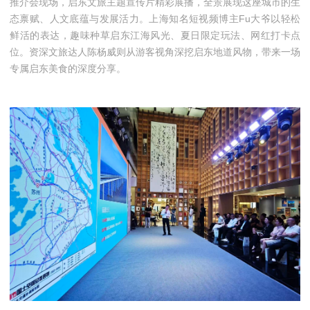
推介会现场，启东文旅主题宣传片精彩展播，全景展现这座城市的生
态禀赋、人文底蕴与发展活力。上海知名短视频博主Fu大爷以轻松
鲜活的表达，趣味种草启东江海风光、夏日限定玩法、网红打卡点
位。资深文旅达人陈杨威则从游客视角深挖启东地道风物，带来一场
专属启东美食的深度分享。