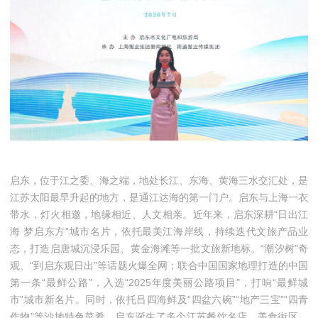
启东，位于江之委、海之端，地处长江、东海、黄海三水交汇处，是
江苏太阳最早升起的地方，是通江达海的第一门户。启东与上海一衣
带水，灯火相邀，地缘相近、人文相亲。近年来，启东深耕“日出江
海 梦启东方”城市名片，依托最美江海岸线，持续迭代文旅产品业
态，打造启唐城沉浸乐园、黄金海滩等一批文旅新地标。“潮汐树”奇
观、“到启东观日出”等话题火爆全网；联合中国国家地理打造的中国
第一条“最鲜公路”，入选“2025年度美丽公路项目”，打响“最鲜城
市”城市新名片。同时，依托吕四海鲜及“四盆六碗”“地产三宝”“四青
作物”等沙地特色菜肴，启东诞生了多个江苏餐饮名店、美食街区，