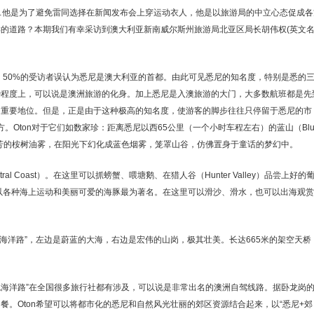
…他是为了避免雷同选择在新闻发布会上穿运动衣人，他是以旅游局的中立心态促成各
的道路？本期我们有幸采访到澳大利亚新南威尔斯州旅游局北亚区局长胡伟权(英文
。
据，50%的受访者误认为悉尼是澳大利亚的首都。由此可见悉尼的知名度，特别是悉的
种程度上，可以说是澳洲旅游的化身。加上悉尼是入澳旅游的大门，大多数航班都是先
的重要地位。但是，正是由于这种极高的知名度，使游客的脚步往往只停留于悉尼的市
。Oton对于它们如数家珍：距离悉尼以西65公里（一个小时车程左右）的蓝山（Blu
浓郁芬芳的桉树油雾，在阳光下幻化成蓝色烟雾，笼罩山谷，仿佛置身于童话的梦幻中。
 Coast）。在这里可以抓螃蟹、喂塘鹅、在猎人谷（Hunter Valley）品尝上好的
，以各种海上运动和美丽可爱的海豚最为著名。在这里可以滑沙、滑水，也可以出海观
“蓝色海洋路”，左边是蔚蓝的大海，右边是宏伟的山岗，极其壮美。长达665米的架空天桥
蓝色海洋路”在全国很多旅行社都有涉及，可以说是非常出名的澳洲自驾线路。据卧龙岗
。Oton希望可以将都市化的悉尼和自然风光壮丽的郊区资源结合起来，以“悉尼+郊