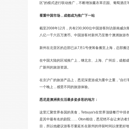
区”的模式进行联动推广，不断增加薰衣草庄园、葡萄酒庄
看重中国市场，成都成为推广下一站
截至2008年12月，共有230,900位中国游客到访新南
八亿一千六百万澳币。中国游客对新州乃至整个澳洲旅游
新州在北亚区的总部已从7月1号便筹备搬至上海，总部搬
在中国大陆的区域推广上，继北京、上海、广州后，成都成
广新州的旅游资源。
在京沪广的旅游产品上，悉尼深度游成为重中之重，“自行车
一个晚上，感受不同的旅游体验。
悉尼是澳洲夜生活最多姿多彩的地方：
这里汇聚世界各国的美食，Tetsuya's在世界顶级餐
是其中最有名的剧院…… Oton相信，悉尼绝不会让来访
目，所以他建议游客尽量延长在新州的停留时间以便更好