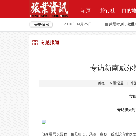
首 页
旅行社
目的
2018年04月25日
荣耀时刻，傲世启
2017年09月29日
Produktvermar
专题报道
2016年05月12日
旅行社大佬对“营
2018年09月21日
上上签获6000
2018年08月15日
全球摄影旅行“
专访新南威尔
2018年04月28日
重磅|云地接全
类别：专题报道
|
来
2018年04月26日
超级分销 开启
市郊
专访澳大利
他身居局长要职，但是细心、风趣、幽默，丝毫没有官僚