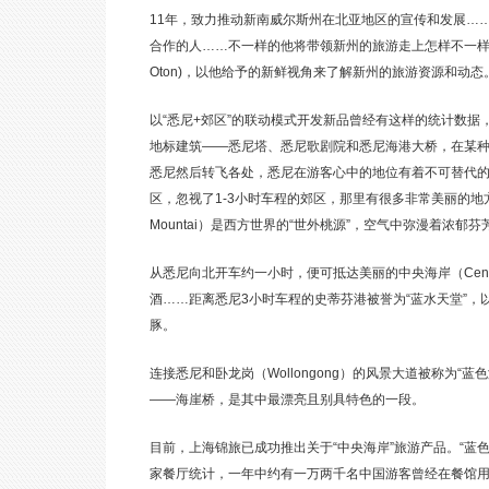
11年，致力推动新南威尔斯州在北亚地区的宣传和发展…
合作的人……不一样的他将带领新州的旅游走上怎样不一样
Oton)，以他给予的新鲜视角来了解新州的旅游资源和动态
以“悉尼+郊区”的联动模式开发新品曾经有这样的统计数
地标建筑——悉尼塔、悉尼歌剧院和悉尼海港大桥，在某
悉尼然后转飞各处，悉尼在游客心中的地位有着不可替代
区，忽视了1-3小时车程的郊区，那里有很多非常美丽的地方
Mountai）是西方世界的“世外桃源”，空气中弥漫着
从悉尼向北开车约一小时，便可抵达美丽的中央海岸（Central
酒……距离悉尼3小时车程的史蒂芬港被誉为“蓝水天堂”
豚。
连接悉尼和卧龙岗（Wollongong）的风景大道被称为
——海崖桥，是其中最漂亮且别具特色的一段。
目前，上海锦旅已成功推出关于“中央海岸”旅游产品。“
家餐厅统计，一年中约有一万两千名中国游客曾经在餐馆用餐