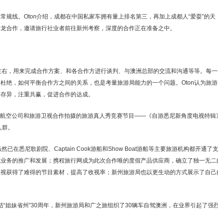
规线。Oton介绍，成都在中国私家车拥有量上排名第三，再加上成都人“爱耍”的天
港龙合作，邀请旅行社业者前往新州考察，深度的合作正在准备之中。
月左右，用来完成合作方案、和各合作方进行谈判、与澳洲总部的交流和沟通等等。每一
杜绝，如何平衡合作方之间的关系，也是考量旅游局能力的一个问题。Oton认为旅游
同存异，注重共赢，促进合作的达成。
澳洲航空公司和旅游卫视合作拍摄的旅游真人秀竞赛节目——《自游悉尼新角度电视特辑
人群。
在悉尼歌剧院、Captain Cook游船和Show Boat游船等主要旅游机构都开通了
尼业务的推广和发展；携程旅行网成为此次合作唯的度假产品供应商，确立了独一无二
卫视获得了难得的节目素材，提高了收视率；新州旅游局也以更生动的方式展示了自己
结“姐妹省州”30周年，新州旅游局和广之旅组织了30辆车自驾澳洲，在业界引起了强