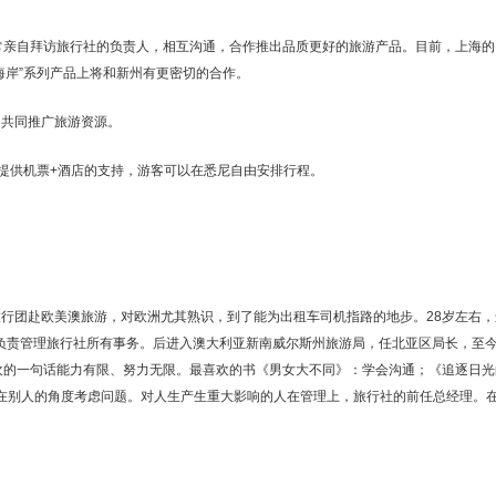
经常亲自拜访旅行社的负责人，相互沟通，合作推出品质更好的旅游产品。目前，上海的
海岸”系列产品上将和新州有更密切的合作。
，共同推广旅游资源。
网提供机票+酒店的支持，游客可以在悉尼自由安排行程。
行团赴欧美澳旅游，对欧洲尤其熟识，到了能为出租车司机指路的地步。28岁左右，
替前任总经理负责管理旅行社所有事务。后进入澳大利亚新南威尔斯州旅游局，任北亚区局长，至
欢的一句话能力有限、努力无限。最喜欢的书《男女大不同》：学会沟通；《追逐日光
尝试站在别人的角度考虑问题。对人生产生重大影响的人在管理上，旅行社的前任总经理。