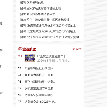
招聘|路图招聘信息
招聘|皇家加勒比游轮招贤纳士啦
招聘|众信旅游集团诚聘英才
招聘|爱尔兰旅游局招募中国区市场经理
量达
招聘| 重庆壹证通信息技术有限公司招贤纳士
招聘| 北京坦成国际旅行社有限公司招贤纳士
招聘| 北京隆天国际旅行社有限责任公司招贤纳
士
旅游航空
更多>>
推
印度靛蓝航空通航二十...
2026年8月4日，印度靛...
留
华盛顿特区杜勒斯国际...
直航运力再提升：南航...
直飞拉斯维加斯！达美...
汉莎航空集团与中国航...
院
达美航空持续加码洛杉...
达美航空发布2026年第...