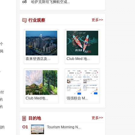
哈萨克斯坦飞狮航空成...
行业观察
更多>>
个
局
喜来登酒店及...
Club Med 地...
》
支付
Club Med地...
强强联合 M...
的
的
目的地
更多>>
烈的
Tourism Morning N...