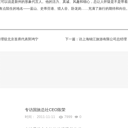
甚至可以说是新州的形象代言人。他的活力、真诚、风趣和细心，总让人怀疑是不是带着
还有点陌生的地名——蓝山、史蒂芬港、猎人谷、卧龙岗……充满了旅行的期待和向往
经理驻北京首席代表郭鸿宁
下一篇：访上海锦江旅游有限公司总经理
专访国旅总社CEO陈荣
时间： 2011-11-11
7999
0