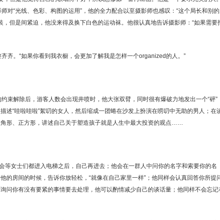
影师对“光线、色彩、构图的运用”，他的全力配合以至摄影师也感叹：“这个局长和别的
正装，但是间紧迫，他没来得及换下白色的运动袜。他很认真地告诉摄影师：“如果需要
齐。“如果你看到我衣橱，会更加了解我是怎样一个organized的人。”
的约束解除后，游客人数会出现井喷时，他大张双臂，同时很有爆破力地发出一个“砰”
描述“哇啦哇啦”絮叨的女人，然后缩成一团蜷在沙发上扮演在唠叨中无助的男人；在
三角形、正方形，讲述自己关于塑造孩子就是人生中最大投资的观点……
士原则，他会等女士们都进入电梯之后，自己再进去；他会在一群人中问你的名字和索要你的名
他的房间的时候，告诉你放轻松，“就像在自己家里一样”；他同样会认真回答你所提
记询问你有没有要紧的事情要去处理，他可以酌情减少自己的谈话量；他同样不会忘记