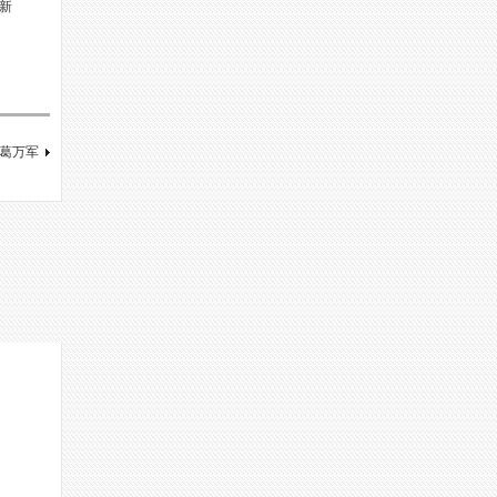
新
。
 葛万军