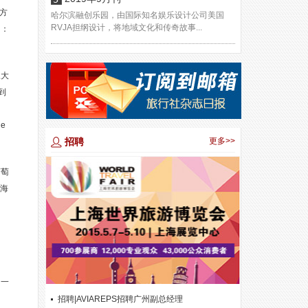
方
哈尔滨融创乐园，由国际知名娱乐设计公司美国
RVJA担纲设计，将地域文化和传奇故事...
名：
三大
到
e
招聘
更多>>
葡萄
赏海
的一
招聘|AVIAREPS招聘广州副总经理