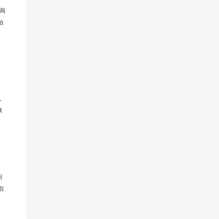
局
拍
，
谈
问
在