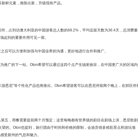
等新鲜元素，推陈出新，升级现有产品。
威尔斯州，占到访澳大利亚的中国游客总人数的68.2%，平均逗留天数为36.4天，总消费
市场起到的重要作用可见一斑。
迁之后可以方便和加强与中国业界的沟通，更好地进行合作和推广。
为推广的下一站。Oton希望可以通过这四个点产生辐射效应，在中国更广大的区域内
游悉尼”等个性化产品也将推出。Oton希望游客可以在悉尼停留两个晚上，在郊区停
厅中排名第五，用餐需要提前两个月预定；这里每晚都有世界级的剧目在剧场上演，悉尼歌剧
者失望的。Oton也提到，旅行团由于时间和价格的限制，会放弃很多精彩景点和游玩项
地感受新州的气息和魅力。