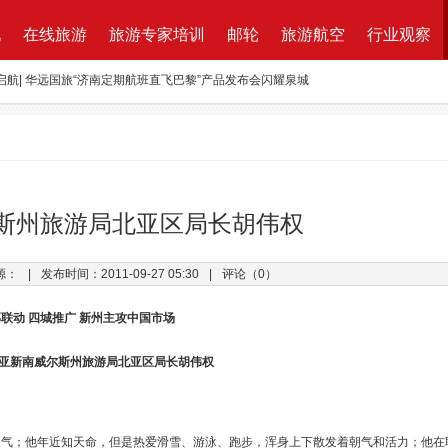
地
在线旅游
旅游专家培训
邮轮
旅游航空
行业观察
航| 华远国旅“济南定期航班直飞巴黎”产品发布会闪耀泉城
ktung Leistungsbeschreibung 招标说明
改增”说了些什么？
万B轮融资，千万产业基金助力旅游同业
路图”宣布获得千万元融资
斯州旅游局北亚区局长胡伟权
资收购蘑菇旅行 打造加强版全球目的地资源一站式直采平台
源：
|
发布时间：2011-09-27 05:30
|
评论（0）
新的航程
联动 四城推广 新州主攻中国市场
亚新南威尔斯州旅游局北亚区局长胡伟权
之气；他年近知天命，但是热爱滑雪、游泳、跑步，浑身上下散发着朝气和活力；他在