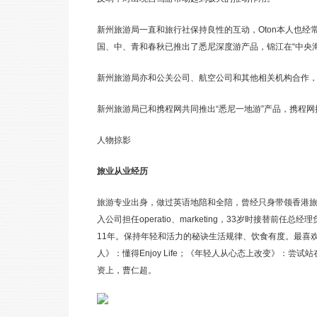
新州旅游局一直和旅行社保持良性的互动，Oton本人也
国、中、青和春秋已推出了悉尼深度游产品，锦江在“中央
新州旅游局亦和公关公司、航空公司和其他相关机构合作
新州旅游局已和携程网共同推出“悉尼一地游”产品，携程
人物掠影
旅业从业经历
旅游专业出身，做过英语地陪和全陪，曾经只身带领香港旅
入公司担任operatio、marketing，33岁时接
11年。保持年轻和活力的秘诀生活规律、饮食有度。最喜
人》：懂得Enjoy Life；《年轻人从心态上改变》：
资上，曹仁超。