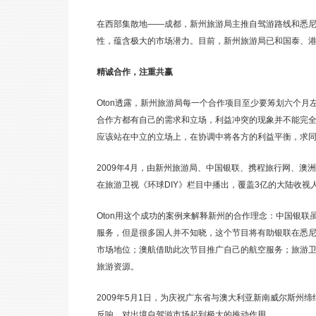
在西部集散地——成都，新州旅游局主推自驾游路线和悉尼常
性，蕴含极大的市场潜力。目前，新州旅游局已和国泰、
精诚合作，注重共赢
Oton透露，新州旅游局每一个合作项目至少要筹划六个
合作方都有自己的需求和立场，利益冲突的现象并不能完全
应该站在中立的立场上，在协调中将各方的利益平衡，求
2009年4月，由新州旅游局、中国银联、携程旅行网、
在旅游卫视《环球DIY》栏目中播出，覆盖3亿的大陆收视
Oton用这个成功的案例来解释新州的合作理念：中国银联虽然已
服务，但是很多国人并不知晓，这个节目将有助银联在悉
市场地位；澳航借助此次节目推广自己的航空服务；旅游
旅游资源。
2009年5月1日，为庆祝广东省与澳大利亚新南威尔斯州缔
反响，对出境自驾游市场起到极大的推动作用。