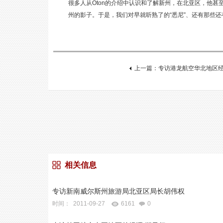
很多人从Oton的介绍中认识和了解新州，在北亚区，他
州的影子。于是，我们对早就听熟了的“悉尼”、还有那些
上一篇：专访港龙航空华北地区
相关信息
专访新南威尔斯州旅游局北亚区局长胡伟权
时间： 2011-09-27
6161
0