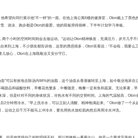
他希望向同行展示他“不一样”的一面。在他上海公寓6楼的健身室，Oton戴上了黑色
雪、游泳、跑步都是Oton的最爱。他的双板滑得很棒，下半年计划学习单板。
泳，两个小时的空闲时间则会去做运动。”运动让Oton精神焕发，充满活力，岁月几乎不
自来到上海，不少朋友都告诉他，这里的诱惑很多，Oton笑着说：“不会啦，我要么
妻儿放心，Oton在上海既敬业又安分守己。
“油壶”可以有效地去除汤内98%的油脂，这个油壶从香港辗转至上海，如今敬业地呆在
从不喝甜品和碳酸饮料，早餐花色繁多，中餐随意，晚餐一定有鱼和蔬菜。无论寒暑，早
冷水澡，但是针对不同的身体状况，冷热水有不同的交替时间。上海的气温较高，Oton
2分钟用冷水。“早上洗冷水，可以立刻人清醒、精神饱满起来。” Oton做了一个从
强调，运动之后千万不能马上冲冷水，要先用热水放松肌肉然后再用冷水冲洗。
的需要，但是他觉得自己的歌唱得不好，所以想修炼一番再出山。他是一个要求完美的人