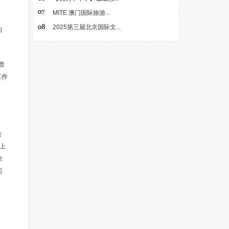
MITE 澳门国际旅游...
2025第三届北京国际文...
的
曾
工作
公
上
全
起
。