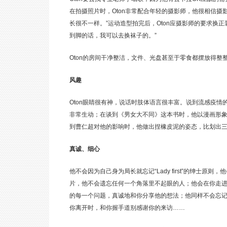
在拍摄照片时，Oton非常配合年轻的摄影师，他很相信摄
长很不一样。”运动造型拍完后，Oton应摄影师的要求换
到脚的话，我可以去换袜子的。”
Oton的房间干净整洁，文件、光盘甚至于零食都摆放得整整齐
风趣
Oton眼睛很有神，说话时肢体语言很丰富。说到流感疫情
非常生动；在谈到《男女大不同》这本书时，他以漫画形象
到曹仁超对他的影响时，他做出捏橡皮泥的姿态，比划出
真诚、细心
他不会因为自己身为局长就忘记“Lady first”的绅
片，他不会遗忘任何一个角落里不起眼的人；他会在你走进
的每一个问题，真诚地和你分享他的想法；他同样不会忘
你离开时，和你握手道别感谢你的来访……