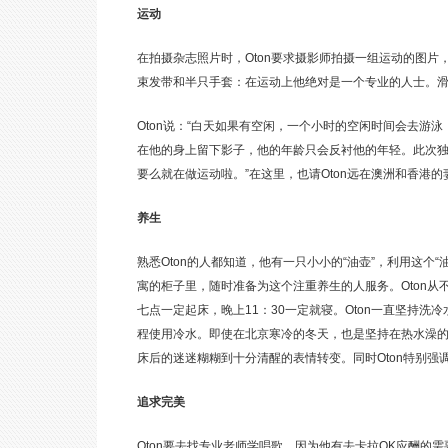
运动
在拍摄杂志照片时，Oton要求摄影师拍摄一组运动的图片，
束发带和半只手套：在运动上他绝对是一个专业的人士。滑
Oton说：“白天如果有空闲，一个小时的空闲时间会去游
在他的身上留下影子，他的年龄只会反衬他的年轻。此次独
要么就在做运动啦。”在这里，也请Oton远在澳洲和香港的
养生
熟悉Oton的人都知道，他有一只小小的“油壶”，利用这个
寓的柜子里，随时准备为这个注重养生的人服务。Oton
七点一定起床，晚上11：30一定就寝。Oton一直坚持洗
程使用冷水。即使在北京寒冷的冬天，也是坚持在热水澡的后
床后的迷迷糊糊到十分清醒的表情转变。同时Oton特别
追求完美
Oton要去找专业老师学唱歌，因为他有去卡拉OK应酬