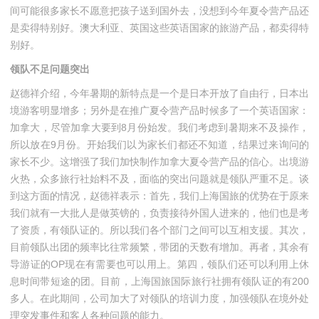
间可能很多家长不愿意把孩子送到国外去，没想到今年夏令营产品还
是卖得特别好。澳大利亚、英国这些英语国家的旅游产品，都卖得特
别好。
领队不足问题突出
赵德祥介绍，今年暑期的新特点是一个是日本开放了自由行，日本出
境游客明显增多；另外是在推广夏令营产品时候多了一个英语国家：
加拿大，尽管加拿大要到8月份始发。我们考虑到暑期来不及操作，
所以放在9月份。开始我们以为家长们都还不知道，结果过来询问的
家长不少。这增强了我们加快制作加拿大夏令营产品的信心。出境游
火热，众多旅行社始料不及，面临的突出问题就是领队严重不足。谈
到这方面的情况，赵德祥表示：首先，我们上海国旅的优势在于原来
我们就有一大批人是做英镑的，负责接待外国人进来的，他们也是考
了资质，有领队证的。所以我们各个部门之间可以互相支援。其次，
目前领队出团的频率比往常频繁，带团的天数有增加。再者，其余有
导游证的OP现在有需要也可以用上。第四，领队们还可以利用上休
息时间带短途的团。目前，上海国旅国际旅行社拥有领队证的有200
多人。在此期间，公司加大了对领队的培训力度，加强领队在境外处
理突发事件和客人各种问题的能力。