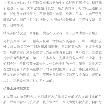
上海国旅国际旅行社有限公司出境旅游中心总经理赵德祥说，所以我
们在设计产品，尤其是在预订机票、船票的时候，考虑到上述的因
素，我们是有所保留的，不管是哪个市场，欧洲、日本、东南亚还是
邮轮产品。我们当时的想法是，不增长已经是很好，下降幅度越小越
好。赵德祥说。
结果实际情况是，今年的出境游不仅没有下降，反而比往年有增加。
分析其原因：第一，据客人反馈，世博会跟奥运会不一样，周期比较
长，所以游客完全可以利用暑期避开世博高峰期出游；上海天气又
热，所以游客计划暑期出游，然后回来再看世博，两不耽误。这是旅
行社没有预料到的。第二，许多家长，尤其些商务人士和企业家，他
们都会利用暑期带孩子出去玩，作为对平时的补偿。第三，许多游客
在世博会看了许多展馆以后，对目的地国家有了进一步的直观感受，
激发了出游的愿望。这三个原因使得暑期出境游不仅没有降，反而有
上升。这是众多旅行社始料不及的。
价格上涨依然热卖
所以在做产品的时候，我们没有为了吸引更多的客人而设计新的产
品，经营的都些传统产品。夏令营产品、家人出游邮轮产品、自由行