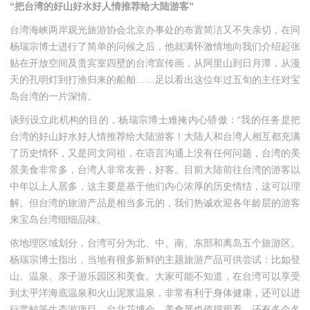
“把台湾的好山好水好人情推荐给大陆游客”
台湾海峡两岸观光旅游协会北京办事处的布置简洁又不失亲切，在同
杨瑞宗博士进行了简单的问候之后，他就满怀激情地向我们介绍起张
贴在开放空间及贵宾室四壁的台湾宣传画，从阿里山到日月潭，从漫
天的孔明灯到打渔归来的船舶……足以看出这位年过五旬的主任对宝
岛台湾的一片深情。
谈到设立此机构的目的，杨瑞宗博士难掩内心骄傲：“我的任务是把
台湾的好山好水好人情推荐给大陆游客！大陆人和台湾人相互都充满
了历史情怀，又是同文同祖，在语言沟通上没有任何问题，台湾的美
景美食非常多，台湾人非常友善，好客。目前大陆前往台湾的游客以
中年以上人居多，这主要是基于他们内心浓厚的历史情结，这可以理
解。但台湾的旅游产品是相当多元的，我们热诚欢迎各年龄层的游客
来宝岛台湾细细品味。
依地理区域划分，台湾可分为北、中、南、东部和离岛五个旅游区。
杨瑞宗博士指出，当地有很多新鲜的主题旅游产品可供尝试：比如登
山、温泉、亲子游乐园区和美食。大家可能不知道，在台湾可以享受
到太平洋海底温泉和火山泥浆温泉，非常有利于身体健康，还可以进
行赏鲸等生态游项目。台北花博会，美食展也值得观看，还有多个名