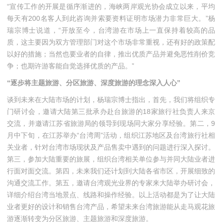
“宣传工作的开展是循序渐进的，海峡两岸观光协会成立以来，平均
每天有200名客人到此咨询并索要资料证明市场潜力非常巨大。”杨
瑞宗博士说道，“开放至今，台湾游在市场上一直保持着较高的品
质，这主要因为双方管理部门对这个市场非常重视，还有好的政策配
以好的措施；当然也要业者的自律，推出优质产品并避免恶性削价竞
争；也期许游客能自觉选择优质的产品。”
“逐步将主题旅游、分区旅游、深度旅游的理念深入人心”
谈到未来在大陆市场的计划，杨瑞宗博士指出，首先，我们将组织专
门研讨会，邀请大陆第三批承办赴台旅游的18家旅行社负责人来京
交流，并邀请江苏省旅游局的领导到现场同大家分享经验。第二，9
月中下旬，在江苏举办“台湾周”活动，组织江苏地区及台湾旅行社相
关业者，针对台湾市场现状及产品售卖中遇到的问题进行深入探讨。
第三，参加大陆重要的旅展，组织台湾相关单位参与并同大陆业者进
行面对面交流。第四，未来我们还计划到大陆各省市区，开展细致的
沟通交流工作。第五，邀请台湾观光业界的专家来大陆举办研讨会，
详细介绍台湾当地景点、线路和操作经验。以上活动都是为了让大陆
业者更好的设计和销售台湾产品，希望未来台湾旅游能从走马观花旅
游逐渐转变为分区旅游、主题旅游和深度旅游。