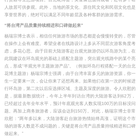
人故居可供参观。此外，当地的茶文化、原住民文化和民宿文化也是
享誉世界的，绝对可以满足不同年龄层及各种客群的旅游需求。
“将台湾产品质量持续精进和口碑做起来”
杨瑞宗博士表示，相信任何旅游市场的形态都是会慢慢转变的，尽管
在操作上会有难度。希望业者在线路设计上多从不同层次游客角度考
虑，多花心思。由于目前大陆游客赴台观光旅游仍以环岛游为主，在
此我建议在环岛观光的基础上搭配主题游，突出观光线路中的某个亮
点，形成“半观光半主题旅游产品”。（例如环岛行程搭配一天的台北
花博主题游）杨瑞宗博士强调，由于台湾丰富多元的旅游资源，你一
生一定要来一次，会让你来了还想再来。如果他们在第一次的时候进
行环岛游，第二次以后应选择区域、主题及深度的旅游。令人欣慰的
是，据最新数据统计，今年上半年到访台湾的大陆游客达到62万，
已经超过去年全年水平，预计年底观光客人数实现100万的目标没问
题。再加上商务旅游者，应该会达到150万。对此，杨瑞宗博士非常
欣慰：“两年多以来，大陆游客赴台旅游热情始终高涨，证明这个市
场的游客人数是不成问题的，关键是将台湾产品质量持续精进和口碑
做起来。”