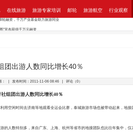
地
在线旅游
旅游专家培训
邮轮
旅游航空
行业观察
路图”宣布获得千万元融资
资收购蘑菇旅行 打造加强版全球目的地资源一站式直采平台
新的航程
航| 华远国旅“济南定期航班直飞巴黎”产品发布会闪耀泉城
ktung Leistungsbeschreibung 招标说明
组团出游人数同比增长40％
改增”说了些什么？
源：
|
发布时间：2011-11-06 08:46
|
评论（0）
万B轮融资，千万产业基金助力旅游同业
行社组团出游人数同比增长40％
算利用空闲时间去济南等地观看全运会比赛，泰城旅游市场也被带动起来，地接
游的人数特别多，来自广东、上海、杭州等省市的地接团队也比往年集中，仅2