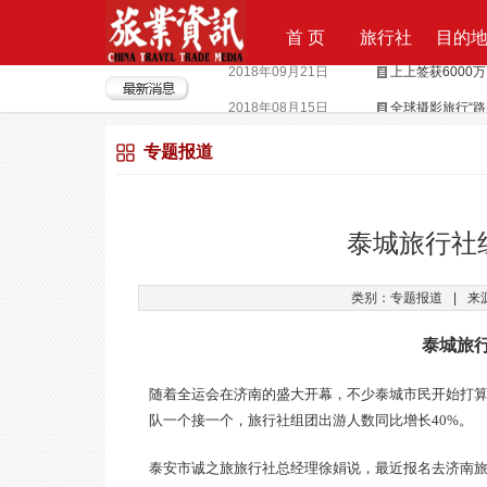
首 页
旅行社
目的
2018年08月15日
全球摄影旅行“
2018年04月28日
重磅|云地接全
专题报道
2018年04月26日
超级分销 开启
2018年04月25日
荣耀时刻，傲世启
2017年09月29日
Produktvermar
泰城旅行社
2016年05月12日
旅行社大佬对“营
类别：专题报道
|
来
2018年09月21日
上上签获6000
泰城旅
随着全运会在济南的盛大开幕，不少泰城市民开始打
队一个接一个，旅行社组团出游人数同比增长40%。
泰安市诚之旅旅行社总经理徐娟说，最近报名去济南旅