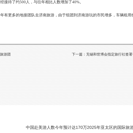
接待了约500人，与往年相比人数增加了40%。
今年有更多的地接团队去济南旅游，由于组团到济南游玩的市民增多，车辆租用
余旅游团
下一篇：无锡和世博会指定旅行社签署
中国赴美游人数今年预计达170万
2025年亚太区的国际旅