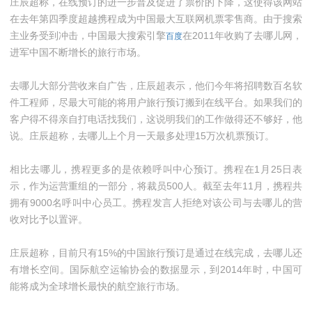
庄辰超称，在线预订的进一步普及促进了票价的下降，这使得该网站
在去年第四季度超越携程成为中国最大互联网机票零售商。由于搜索
主业务受到冲击，中国最大搜索引擎
在2011年收购了去哪儿网，
百度
进军中国不断增长的旅行市场。
去哪儿大部分营收来自广告，庄辰超表示，他们今年将招聘数百名软
件工程师，尽最大可能的将用户旅行预订搬到在线平台。如果我们的
客户得不得亲自打电话找我们，这说明我们的工作做得还不够好，他
说。庄辰超称，去哪儿上个月一天最多处理15万次机票预订。
相比去哪儿，携程更多的是依赖呼叫中心预订。携程在1月25日表
示，作为运营重组的一部分，将裁员500人。截至去年11月，携程共
拥有9000名呼叫中心员工。携程发言人拒绝对该公司与去哪儿的营
收对比予以置评。
庄辰超称，目前只有15%的中国旅行预订是通过在线完成，去哪儿还
有增长空间。国际航空运输协会的数据显示，到2014年时，中国可
能将成为全球增长最快的航空旅行市场。