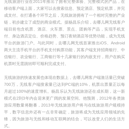
无线旅游行业在2011年推出了拥有完整体验、完整模式的产品，在
移动客户端上面，大家可以去搜索信息、预定酒店、预定机票，并完
成支付。在打通各个环节之后，无线旅游拥有了一个相对完整的产业
链，初步建立了成型的商业模式。据杨昌乐介绍，去哪儿网无线客户
端目前包含机票、酒店、火车票、景点、团购等产品，实现手机支
付、身边酒店定位、价格趋势、预订夜销酒店等优势功能，成为无线
平台的旅游门户。与此同时，去哪儿网无线首家推出iOS、Android
两大主流手机平台的手机支付购票功能，其客户端支持招商银行、中
信银行、农业银行、工商银行等十几家银行的内嵌支付，用户在购买
机票时无需跳转即可顺利完成支付。
无线旅游的快速发展也体现在数据上，去哪儿网客户端激活量已突破
700万，无线客户端搜索量已达到PC端的10%，机票出票量正以每
月超过100%的速度增长。杨昌乐认为无线旅游还在成长期，这一新
模式在2到3年内会迎来更广阔的发展空间。他预测，2012年各类旅
游应用数量将翻番，2013年无线旅游用户将与在线旅游用户规模持
平，数字信息外还有一点非常确定，旅游将成为无线应用领域的先
锋，因为旅游与无线和移动互联网的结合，可以改变人们的生活方
式。