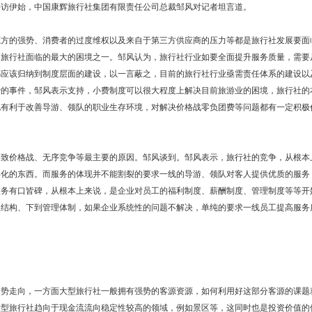
采访伊始，中国康辉旅行社集团有限责任公司总裁邹风对记者坦言道。
源方的强势、消费者的过度维权以及来自于第三方供应商的压力等都是旅行社发展要面
是旅行社面临的最大的困境之一。邹风认为，旅行社行业如要全面提升服务质量，需要
都应该归纳到制度层面的建设，以一言蔽之，目前的旅行社行业亟需责任体系的建设以
费的事件，邹风表示支持，小费制度可以很大程度上解决目前旅游业的困境，旅行社的
也有利于改善导游、领队的职业生存环境，对解决价格战零负团费等问题都有一定积极
导致价格战、无序竞争等最主要的原因。邹风谈到。邹风表示，旅行社的竞争，从根本
异化的东西。而服务的体现并不能割裂的要求一线的导游、领队对客人提供优质的服务
服务有口皆碑，从根本上来说，是企业对员工的福利制度、薪酬制度、管理制度等等开
权结构、下到管理体制，如果企业系统性的问题不解决，单纯的要求一线员工提高服务
趋势走向，一方面大型旅行社一般拥有强势的客源资源，如何利用好这部分客源的课题
大型旅行社趋向于现金流流向稳定性较高的领域，例如景区等，这同时也是投资价值的