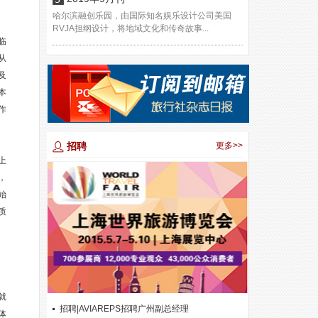
哈尔滨融创乐园，由国际知名娱乐设计公司美国
RVJA担纲设计，将地域文化和传奇故事...
临
从
及
本
作
招聘
更多>>
上
，
始
质
就
招聘|AVIAREPS招聘广州副总经理
体