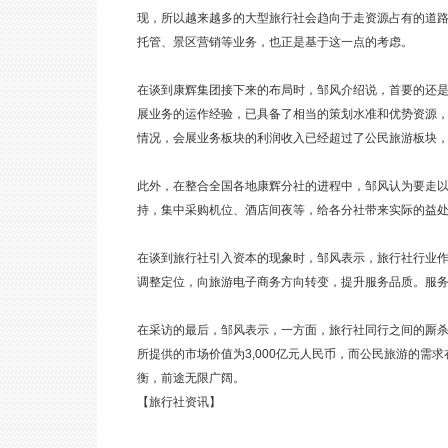
现，所以越来越多的大型旅行社会趋向于走资源占有的道路
托管、景区营销等业务，也正是基于这一点的考虑。
在谈到康辉集团接下来的布局时，邹风介绍说，首要的还
展业务的运作经验，已具备了相当的策划水准和优势资源
情况，会展业务板块的利润收入已经超过了公民旅游板块
此外，在整合全国各地康辉分社的进程中，邹风认为要走
持，集中采购机位、酒店间夜等，给各分社带来实际的益
在谈到旅行社引入资本的现象时，邹风表示，旅行社行业
调整定位，向旅游电子商务方向转变，提升服务品质。服
在采访的最后，邹风表示，一方面，旅行社同行之间的厮杀
所提供的市场价值为3,000亿元人民币，而公民旅游的需求
衡，前途无限广阔。
【旅行社资讯】