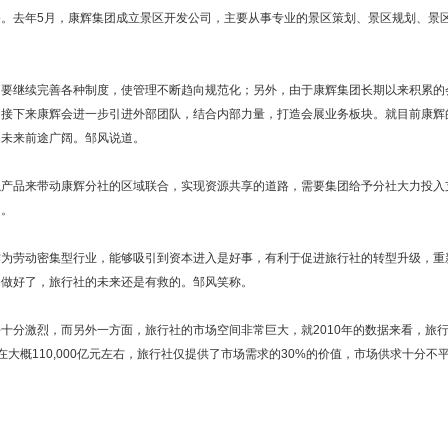
。去年5月，康辉集团成立景区开发公司，主要从事专业的景区策划、景区规划、景
是要继续完善各种制度，使管理不断趋向规范化；另外，由于康辉集团长期以来积累的
，接下来康辉会进一步引进外部团队，结合内部力量，打造会展业务板块。就目前康辉
，未来前途广阔。邹风说道。
以产品来带动康辉分社的区域联合，实现资源共享的道路，需要集团给予分社大力投入
处。
作为劳动密集型行业，能够吸引到资本进入是好事，有利于促进旅行社的转型升级，重
务做好了，旅行社的未来还是有救的。邹风笑称。
十分激烈，而另外一方面，旅行社的市场空间非常巨大，就2010年的数据来看，旅
在大概110,000亿元左右，旅行社仅提供了市场需求的30%的价值，市场供求十分不