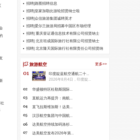
招聘|路图招聘信息
区
招聘|皇家加勒比游轮招贤纳士啦
招聘|众信旅游集团诚聘英才
招聘|爱尔兰旅游局招募中国区市场经理
会
招聘| 重庆壹证通信息技术有限公司招贤纳士
的
招聘| 北京坦成国际旅行社有限公司招贤纳士
招聘| 北京隆天国际旅行社有限责任公司招贤纳
士
支
旅游航空
更多>>
印度靛蓝航空通航二十...
2026年8月4日，印度靛...
新
华盛顿特区杜勒斯国际...
直航运力再提升：南航...
行社
直飞拉斯维加斯！达美...
平
汉莎航空集团与中国航...
达美航空持续加码洛杉...
达美航空发布2026年第...