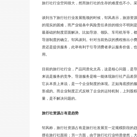
旅行社行业空间很大，然而旅行社的生存的难度也不小。
谈到当下旅行社行业发展瓶颈的时候，邹风表示，旅游资
的现实的困难，而产业链条中风险责任承担的细分不明则
最基础的制度层面解决。比如导游、领队、车司机等等，
导游制度的确立。邹风谈到。针对当前热议的携程推出小
质还是提供服务，此举有利于引导消费者承认服务价值，
用。
目前的旅行社行业，产品同质化太高，这是核心问题，是
来说是服务的竞争。导游服务是唯一能体现旅行社产品差
它从本质上来说，是一个企业制度的体现。正如海底捞的
形成的。而企业制度正式反映了企业的运转机制，上到股
量，是不解决问题的。
旅行社资源占有是趋势
邹风称，旅行社资源占有是旅行社发展至一定规模阶段的
摆在旅行社面前；另一方面，由于旅行社行业特质使然，