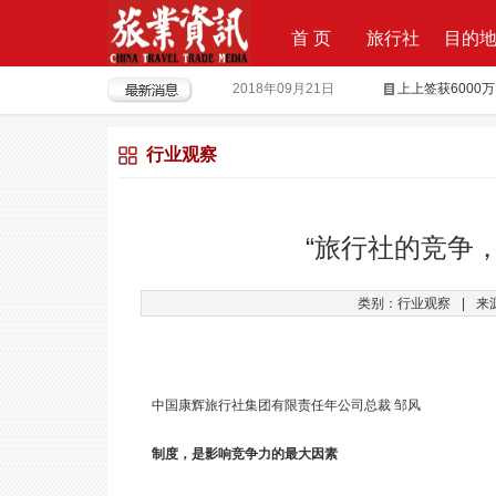
首 页
旅行社
目的
2018年09月21日
上上签获6000
2018年08月15日
全球摄影旅行“
行业观察
2018年04月28日
重磅|云地接全
2018年04月26日
超级分销 开启
2018年04月25日
荣耀时刻，傲世启
“旅行社的竞争
2017年09月29日
Produktvermar
类别：行业观察
|
来
2016年05月12日
旅行社大佬对“营
中国康辉旅行社集团有限责任年公司总裁 邹风
制度，是影响竞争力的最大因素