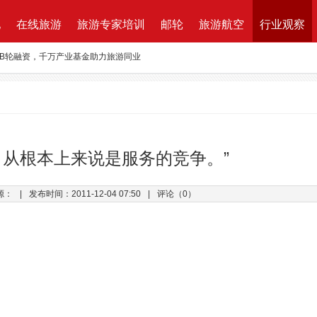
地
在线旅游
旅游专家培训
邮轮
旅游航空
行业观察
万B轮融资，千万产业基金助力旅游同业
路图”宣布获得千万元融资
资收购蘑菇旅行 打造加强版全球目的地资源一站式直采平台
新的航程
航| 华远国旅“济南定期航班直飞巴黎”产品发布会闪耀泉城
，从根本上来说是服务的竞争。”
ktung Leistungsbeschreibung 招标说明
源：
|
发布时间：2011-12-04 07:50
|
评论（0）
改增”说了些什么？