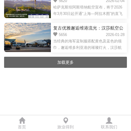
图”直飞航线
5620
2026-02-04
程管理经验的中国籍专业人士，严女士为
A350-900；同时，上海浦东前往底特律的
哈萨克斯坦阿斯塔纳航空宣布，将于2026
这...
每日直飞航班，到达时刻也将优化，为旅
年3月30日起开通“上海—阿拉木图”的直飞
客打造更便捷的转机体验。达美航空中国
航线。根据开航计划，新航线将由先进的
区总监兼首席代表周曼表示：“此次升级举
空客A321LR客机执飞，每周三班。上海至
复古优雅邂逅维港流光：汉莎航空公
措彰显了达美航空持续提升中国旅客出行
阿拉木图KC282航班将于每周一、周三、
司庆祝香港—法兰克福航线通航65周
5656
2026-01-28
体验的承诺。通过升级机型、优化航班时
周五05点40分从上海浦东国际机场
当经典的海军蓝制服搭配黄色及蓝色的领
年
刻，...
（PVG）出发，10点15分抵达阿拉木图国
巾，邂逅维多利亚港的璀璨灯火，汉莎航
际机场（ALA），飞行时间约为7小时35
空开启了一场穿越时光的旅程，以此纪念
分；阿拉木图至上海KC281航班将于每周
香港—法兰克福航线通航65周年。今日，
加载更多
二、周四、周日19点10分从阿拉木图国际
身着复古制服的汉莎航空公关机组亮相香
机场（ALA）出发，次日04点25分抵达...
港，在维多利亚港、天星小轮、香港汇丰
银行大厦等标志性地标定格永恒瞬间，以
时尚为语言，编织起中欧空中桥梁的传
承。作为汉莎航空深耕远东市场的里程碑
式航线，香港—法兰克福航线的运营历史
可追溯至1961年，如今已走过65载春秋。
此次展...
首页
旅业得到
联系我们