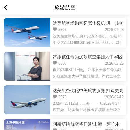
旅游航空
达美航空增购空客宽体客机 进一步扩
大机队规模
5606
2026-02-25
达美航空新增订购31架宽体客机，包括16
架空客A330-900和15架A350-900，计划于
2029年开始交付。2026年2月25日，上海
—— 达美航空将为其机队新增31架新一代
严冰被任命为汉莎航空集团大中华区
空客宽体客机，这项投资将在未来数年助
总经理
5550
2026-02-25
力国际航线拓展，并加速机队更新进程。
自2026年3月1日起，严冰女士被任命为汉
此次订购计划包含一笔新增订单，并行使
莎航空集团大中华区总经理。严女士将负
10架客机的选购权，同时新增20架宽体客
责领导集团旗下目前在华运营的航空公司
机的未来选购权。达美航空首席执行官Ed
——汉莎航空、瑞士国际航空和奥地利航
达美航空优化中美航线服务 打造更高
Bastian表示：“随着我们持续拓展国际业务
空的所有商业活动，并代表汉莎航空集团
端便捷的出行体验
5575
2026-02-12
版图，并为扩大长途航线市场提前布...
其它成员航司的商业利益。这包括管理并
2026年2月12日，上海 —— 从2026年3月
战略性发展汉莎航空集团与中国国际航空
底开始，达美航空将推出多项服务升级举
公司的航线联营合作，该合作也是汉莎全
措，进一步优化中美航线网络。届时，上
球最重要的航线联营之一。“作为一名拥有
海浦东至西雅图航线的执飞机型将由空客
阿斯塔纳航空将开通“上海—阿拉木
十多年管理、财务、会计、人力资源及流
A330-900neo升级为旗舰宽体客机空客