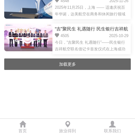
航企， 并获评《福布斯旅游指南》美
4548
2025-11-26
巧克力”（SWISS Schöggeli）...
大规模的现代化升级。该协议是包含了空
2025年11月25日，上海 —— 适逢庆祝百
国最佳航司
客A320neo和A321neo机型的混合订单，
年华诞，达美航空在商务和休闲旅行领域
首批飞机将于2031年开始交付。其中多数
捷报频传、持续引领行业。在《Business
飞机将配置为空客A321LR机型——阿斯塔
Travel News》（BTN）航空公司调查中，
“吉”聚民生 礼遇随行 民生银行吉祥航
纳航空作为首批为该机型设置豪华客舱配
达美航空再度获评最受商务旅客欢迎的年
空联名借记卡首发仪式成功举办
4505
2025-10-29
置的航司之一，将该机型投入其开拓性的
度最佳航企，创下了连续十五年雄踞榜首
今日，“吉聚民生 礼遇随行”——民生银行
亚...
的空前纪录；同时，在《福布斯旅游指
吉祥航空联名借记卡首发仪式在上海成功
南》的“认证航空旅行奖”评选中，达美航空
举行。中国民生银行上海分行与吉祥航空
成功卫冕，荣膺“2025年度美国最佳航司”。
宣布，双方将在金融服务与航空出行等领
加载更多
达美航空在BTN航司调查中荣登榜首，彰
域深化场景融合，共同推出“民生银行吉祥
显了其为商旅客户提供一流体...
航空联名借记卡”，致力于为客户打造“金融
+航空”一体化的高品质服务体验。（启动
仪式领导合影）新时代背景下，上海正以
建设国际经济中心、金融中心、贸易中
心、航运中心、科技创新中心为重要使
命，铸就全球精英引力场和世界商旅新...
首页
旅业得到
联系我们