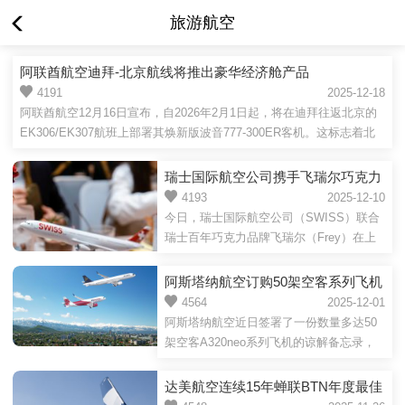
旅游航空
阿联酋航空迪拜-北京航线将推出豪华经济舱产品
4191
2025-12-18
阿联酋航空12月16日宣布，自2026年2月1日起，将在迪拜往返北京的
EK306/EK307航班上部署其焕新版波音777-300ER客机。这标志着北
京成为在中国内地市场继深圳、上海和杭州之后，部署其屡获殊荣的豪
华经济舱产品的又一重要战略航点。今年7月，阿联酋航空先后开通深
瑞士国际航空公司携手飞瑞尔巧克力
圳与杭州两条全新航线，目前均配备阿联酋航空新版客舱产品，包括：
推出圣诞季媒体体验活动
4193
2025-12-10
深圳-迪拜航线采用四舱版波音777客机执飞，杭州-迪拜航线由全新空
今日，瑞士国际航空公司（SWISS）联合
客A350客机执飞。自7月20日起，...
瑞士百年巧克力品牌飞瑞尔（Frey）在上
海举办媒体巧克力沙龙活动，以创意巧克
力甜品品鉴为纽带，向媒体朋友们全方位
阿斯塔纳航空订购50架空客系列飞机
推广瑞士经典巧克力文化。活动现场，飞
4564
2025-12-01
瑞尔巧克力化身多款精致甜品，让媒体在
阿斯塔纳航空近日签署了一份数量多达50
味蕾盛宴中感受瑞士巧克力的醇厚魅力与
架空客A320neo系列飞机的谅解备忘录，
匠心工艺。作为瑞士历史最悠久的巧克力
包括25架确认订单和25架购买选择权。这
品牌之一，飞瑞尔自2015年起便成为瑞航
成为阿斯塔纳航空有史以来最大的订单，
达美航空连续15年蝉联BTN年度最佳
的机上巧克力供应商，其标志性的“瑞士小
通过这笔订单，阿斯塔纳航空机队将进行