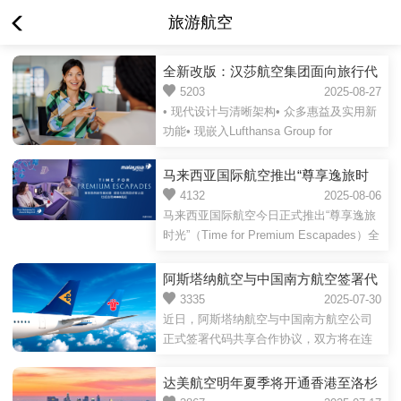
旅游航空
全新改版：汉莎航空集团面向旅行代
理的eXperts网站
5203
2025-08-27
• 现代设计与清晰架构• 众多惠益及实用新
功能• 现嵌入Lufthansa Group for
Business —— 汉莎航空集团B2B门户网站
• 随时免费注册为旅行社和tour operator带
马来西亚国际航空推出“尊享逸旅时
来的好消息：eXperts网站现已采用全新设
光”全球促销活动，缔造高端一体化
4132
2025-08-06
计，并进行了多项改进，旨在让旅行代理
马来西亚国际航空今日正式推出“尊享逸旅
出行体验
的日常工作更为轻松。现在，在面向企业
时光”（Time for Premium Escapades）全
客户和销售伙伴的B2B门户网站&quot;
球促销活动，诚邀全球旅客开启一段兼具
Lufthansa Group for Business &quot;下，
舒适与关怀的高端之旅。本次活动聚焦于
阿斯塔纳航空与中国南方航空签署代
所有汉莎航空集团旗下航空公司的相关信
马来西亚国际航空标志性的商务舱，旨在
码共享合作协议，升级中哈空中丝路
3335
2025-07-30
息都汇聚一处。优化后的...
为乘客打造从值机到抵达的一站式旅程，
近日，阿斯塔纳航空与中国南方航空公司
配以焕新的机上体验、周到的贴心服务，
正式签署代码共享合作协议，双方将在连
以及标志性马来西亚好客之道的热情款
接中国和哈萨克斯坦的主干航线上开展代
待。自 2025 年 8 月 5 日至 20 日，旅客预
码共享合作，为两国旅客提供更多航班选
达美航空明年夏季将开通香港至洛杉
订中国内地出发的国际航线商务舱机票可
择。根据协议，双方将在对方承运的中-哈