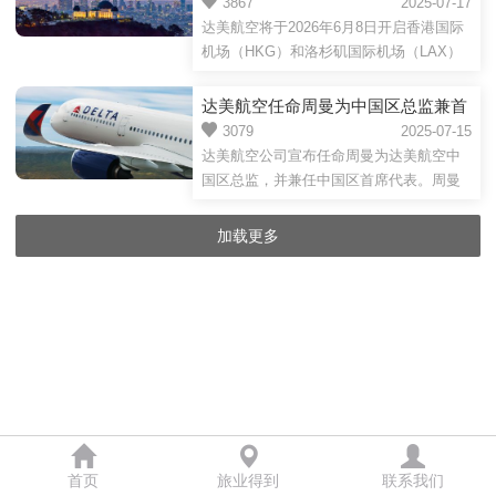
矶每日直飞航班
3867
2025-07-17
享专属优惠，往返含税4580元起。航...
航线的定期航班上相互置挂代码，合作航
达美航空将于2026年6月8日开启香港国际
线包括阿斯塔纳航空承运的阿拉木图-北京
机场（HKG）和洛杉矶国际机场（LAX）
首都/乌鲁木齐/广州航线、阿斯塔纳-北京
之间的每日直飞航班，进一步拓展其亚洲
首都航线，南航承运的广州/北京大兴/乌鲁
航线网络。达美航空新开通的香港至洛杉
达美航空任命周曼为中国区总监兼首
木齐/西安-阿拉木图航线、广州/乌鲁木齐-
矶直飞航班不仅能够直达美国最热门旅游
席代表
3079
2025-07-15
阿斯塔纳航线。阿斯塔纳航空首席执行...
目的地之一洛杉矶，更可在洛杉矶国际机
达美航空公司宣布任命周曼为达美航空中
场便捷中转，直抵至30多个美国城市。香
国区总监，并兼任中国区首席代表。周曼
港-洛杉矶的每日航班将由达美旗舰宽体客
将专注于推动达美航空在华商务发展，提
机空客A350-900执飞，提供四种座位产
升客户体验，深化与中国东方航空的战略
加载更多
品：达美至臻商务舱套间、达美尊尚经济
合作伙伴关系，并统筹达美在中国的政府
舱、达美优悦经济舱、达美经济舱。达
事务工作。达美航空负责亚太区业务的公
美...
司副总裁Jeff Moomaw表示：“我们非常高
兴宣布周曼晋升为达美航空中国区总监。
周曼在达美航空已工作24年，曾先后在中
国和美国担任多个领导职务。我相信，凭
借丰富经验和深刻洞察，她将带领中国团
队...
首页
旅业得到
联系我们