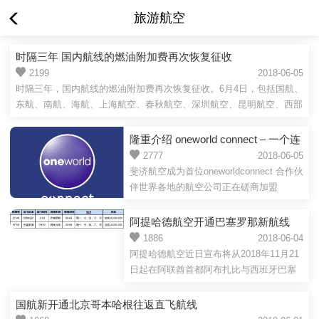
旅游航空
时隔三年 国内航线的燃油附加费再次恢复征收
2199
2018-06-05
时隔三年，国内航线的燃油附加费再次恢复征收。6月4日，包括国航、
东航、南航、海航、上海航空、春秋航空、深圳航空、昆明航空、西部
航空、...
隆重介绍 oneworld connect – 一个连
系全球顶尖航空联盟的崭新平台
2777
2018-06-05
斐济航空成为首位oneworldconnect 合作伙
伴世界各地的航空公司正在磋商加盟
（2018年6月4 日）寰宇一家宣布推出了崭
新的平台将全球首...
阿提哈德航空开通巴塞罗那新航线
1886
2018-06-04
阿提哈德航空近日宣布将从2018年11月21
日起在阿联酋首都阿布扎比与西班牙巴塞
罗那之间开通定期新航线。此条航线由两
舱布局的空客A330-200执...
国航新开通北京哥本哈根往返直飞航线