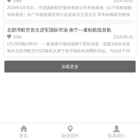
1968
2018-06-01
2018年5月30日，中国国际航空股份有限公司华南基地（以下简称国航
华南基地）在广州柏悦酒店举行走进童话王国北京-哥本哈根新开航线
推介会...
北部湾航空首次进军国际市场 南宁—暹粒航线首航
1594
2018-05-31
5月29日晚23时许，一架身披中国绿城南宁彩绘涂装、搭载140余名旅
客的北部湾航空A320客机从南宁吴圩国际机场腾跃而起。与以往不同
的是，这架...
加载更多
首页
旅业得到
联系我们